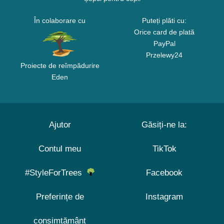
În colaborare cu
Puteți plăti cu:
Orice card de plată
PayPal
Przelewy24
Proiecte de reîmpădurire
Eden
Ajutor
Găsiți-ne la:
Contul meu
TikTok
#StyleForTrees
Facebook
Preferințe de
Instagram
consimțământ