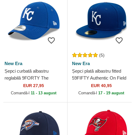
(5)
New Era
New Era
Șepci curbată albastru
Șepci plată albastru fitted
reglabilă 9FORTY The
59FIFTY Authentic On Field
League de Kansas City
de Kansas City Royals MLB
EUR 27,95
EUR 40,95
Royals MLB de New Era
de New Era
Comandă-l
11 - 13 august
Comandă-l
17 - 19 august