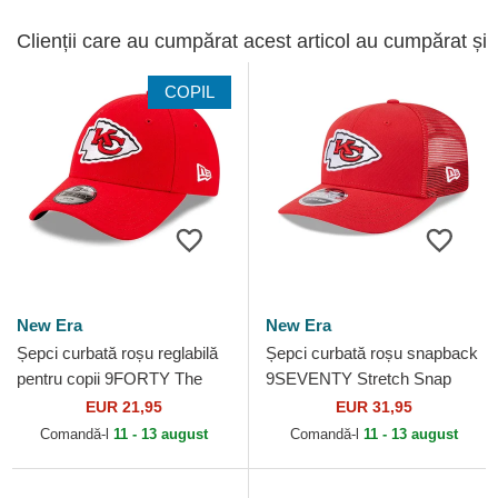
Clienții care au cumpărat acest articol au cumpărat și
COPIL
New Era
New Era
Șepci curbată roșu reglabilă
Șepci curbată roșu snapback
pentru copii 9FORTY The
9SEVENTY Stretch Snap
League de Kansas City
Evergreen de Kansas City
EUR 21,95
EUR 31,95
Chiefs NFL de New Era
Chiefs NFL de New Era
Comandă-l
11 - 13 august
Comandă-l
11 - 13 august