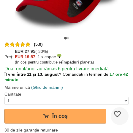
(5.0)
EUR
27,95
(-30%)
Preţ:
EUR 19,57
1 x copac
(În coș pentru contribuție
reîmpăduri
planeta)
Doar unul/unor au rămas 6 pentru livrare imediată
Îl vrei între 11 și 13, august?
Comandați în termen de
17 ore 42
minute
Mărime unică
(Ghid de mărimi)
Cantitate
În coș
30 de zile garanție returnare