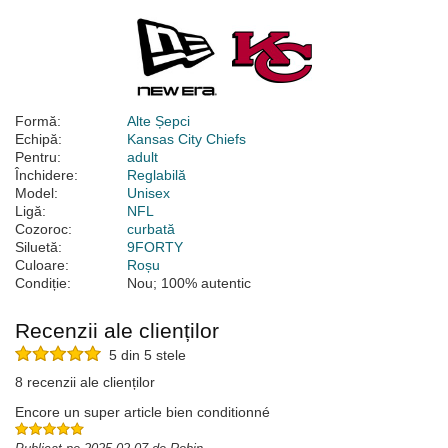
Formă:
Alte Șepci
Echipă:
Kansas City Chiefs
Pentru:
adult
Închidere:
Reglabilă
Model:
Unisex
Ligă:
NFL
Cozoroc:
curbată
Siluetă:
9FORTY
Culoare:
Roșu
Condiție:
Nou; 100% autentic
Recenzii ale clienților
5 din 5 stele
8 recenzii ale clienților
Encore un super article bien conditionné