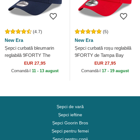
(4.7)
(5)
New Era
New Era
Șepci curbată bleumarin
Șepci curbată roșu reglabilă
reglabilă 9FORTY The
9FORTY de Tampa Bay
League de Oklahoma City
Buccaneers NFL de New Era
EUR 27,95
EUR 27,95
Thunder NBA de New Era
Comandă-l
11 - 13 august
Comandă-l
17 - 19 august
Șepci de vară
Șepci ieftine
Șepci Goorin Bros
Șepci pentru femei
Șepci pentru copii