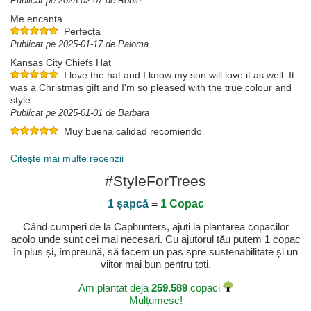
Publicat pe 2025-02-07 de Robin
Me encanta
Perfecta
Publicat pe 2025-01-17 de Paloma
Kansas City Chiefs Hat
I love the hat and I know my son will love it as well. It
was a Christmas gift and I'm so pleased with the true colour and
style.
Publicat pe 2025-01-01 de Barbara
Muy buena calidad recomiendo
Publicat pe 2023-12-06 de Cristina
Citește mai multe recenzii
#StyleForTrees
1 șapcă
=
1 Copac
Când cumperi de la Caphunters, ajuți la plantarea copacilor
acolo unde sunt cei mai necesari. Cu ajutorul tău putem 1 copac
în plus și, împreună, să facem un pas spre sustenabilitate și un
viitor mai bun pentru toți.
Am plantat deja
259.589
copaci
Mulțumesc!