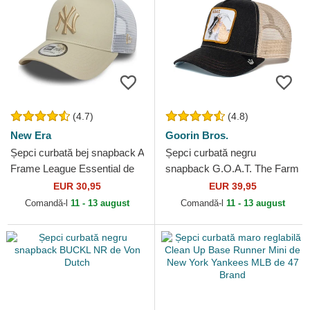
(4.7)
(4.8)
New Era
Goorin Bros.
Șepci curbată bej snapback A
Șepci curbată negru
Frame League Essential de
snapback G.O.A.T. The Farm
New York Yankees MLB de
Goorin Bros.
EUR 30,95
EUR 39,95
New Era
Comandă-l
11 - 13 august
Comandă-l
11 - 13 august