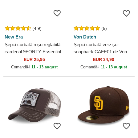
(4.9)
(5)
New Era
Von Dutch
Șepci curbată roșu reglabilă
Șepci curbată verzișor
cardenal 9FORTY Essential
snapback CAFE01 de Von
de New York Yankees MLB
Dutch
EUR 25,95
EUR 34,90
de New Era
Comandă-l
11 - 13 august
Comandă-l
11 - 13 august