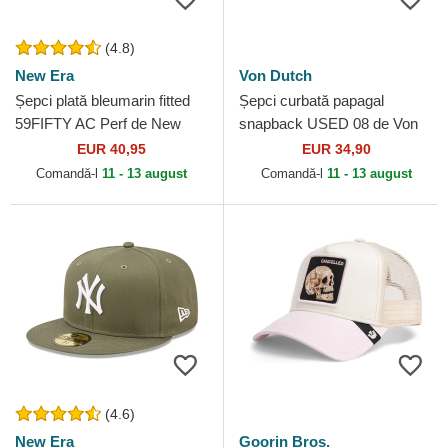
(4.8)
New Era
Von Dutch
Șepci plată bleumarin fitted
Șepci curbată papagal
59FIFTY AC Perf de New
snapback USED 08 de Von
York Yankees MLB de New
Dutch
EUR 40,95
EUR 34,90
Era
Comandă-l
11 - 13 august
Comandă-l
11 - 13 august
(4.6)
New Era
Goorin Bros.