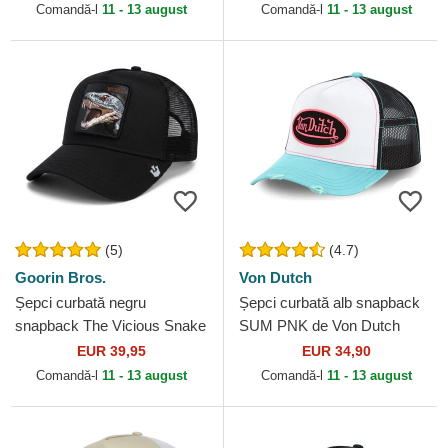
Comandă-l
11 - 13 august
Comandă-l
11 - 13 august
(5)
(4.7)
Goorin Bros.
Von Dutch
Șepci curbată negru
Șepci curbată alb snapback
snapback The Vicious Snake
SUM PNK de Von Dutch
Core Combo The Farm
EUR 39,95
EUR 34,90
Goorin Bros.
Comandă-l
11 - 13 august
Comandă-l
11 - 13 august