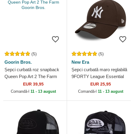
(5)
(5)
Goorin Bros.
New Era
Șepci curbată roz snapback
Șepci curbată maro reglabilă
Queen Pop Art 2 The Farm
9FORTY League Essential
Goorin Bros.
de New York Yankees MLB
EUR 39,95
EUR 25,95
de New Era
Comandă-l
11 - 13 august
Comandă-l
11 - 13 august