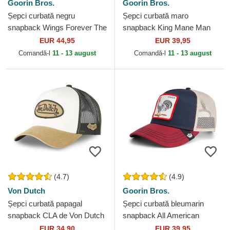
Goorin Bros.
Goorin Bros.
Șepci curbată negru
Șepci curbată maro
snapback Wings Forever The
snapback King Mane Man
Farm Goorin Bros.
The Farm Goorin Bros.
EUR 44,95
EUR 39,95
Comandă-l
11 - 13 august
Comandă-l
11 - 13 august
(4.7)
(4.9)
Von Dutch
Goorin Bros.
Șepci curbată papagal
Șepci curbată bleumarin
snapback CLA de Von Dutch
snapback All American
Rooster The Farm Goorin
EUR 34,90
EUR 39,95