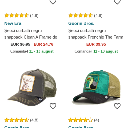
(4.9)
(4.9)
New Era
Goorin Bros.
Șepci curbată negru
Șepci curbată negru
snapback Clean A Frame de
snapback Frenchie The Farm
New York Yankees MLB de
Goorin Bros.
EUR
30,95
EUR 24,76
EUR 39,95
New Era
Comandă-l
11 - 13 august
Comandă-l
11 - 13 august
(4.8)
(4)
Goorin Bros.
Goorin Bros.