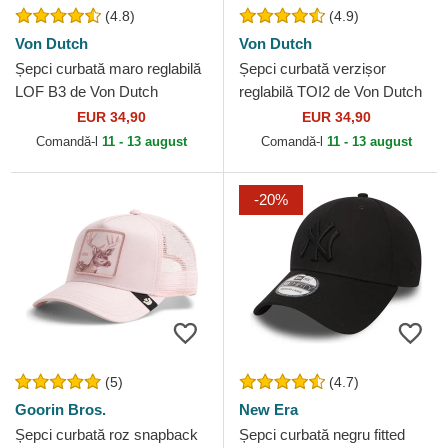
(4.8)
(4.9)
Von Dutch
Von Dutch
Șepci curbată maro reglabilă
Șepci curbată verzișor
LOF B3 de Von Dutch
reglabilă TOI2 de Von Dutch
EUR 34,90
EUR 34,90
Comandă-l
11 - 13 august
Comandă-l
11 - 13 august
-20%
(5)
(4.7)
Goorin Bros.
New Era
Șepci curbată roz snapback
Șepci curbată negru fitted