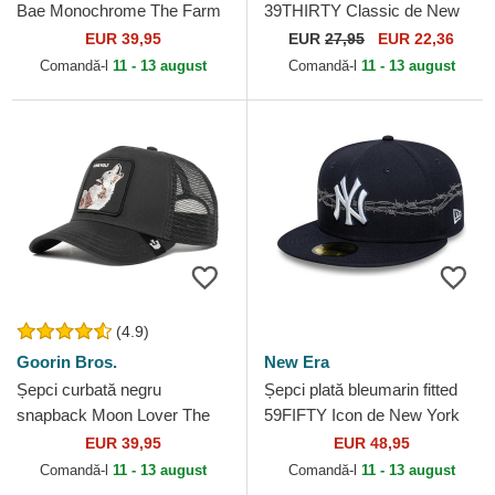
Bae Monochrome The Farm
39THIRTY Classic de New
Goorin Bros.
York Yankees MLB de New
EUR 39,95
EUR
27,95
EUR 22,36
Era
Comandă-l
11 - 13 august
Comandă-l
11 - 13 august
(4.9)
Goorin Bros.
New Era
Șepci curbată negru
Șepci plată bleumarin fitted
snapback Moon Lover The
59FIFTY Icon de New York
Farm Goorin Bros.
Yankees MLB de New Era
EUR 39,95
EUR 48,95
Comandă-l
11 - 13 august
Comandă-l
11 - 13 august