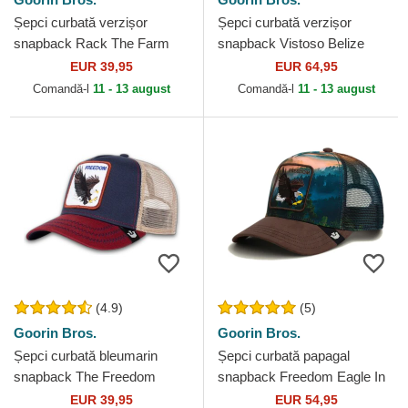
Șepci curbată verzișor
Șepci curbată verzișor
snapback Rack The Farm
snapback Vistoso Belize
Goorin Bros.
Toucan The Farm Goorin
EUR 39,95
EUR 64,95
Bros.
Comandă-l
11 - 13 august
Comandă-l
11 - 13 august
(4.9)
(5)
Goorin Bros.
Goorin Bros.
Șepci curbată bleumarin
Șepci curbată papagal
snapback The Freedom
snapback Freedom Eagle In
Eagle The Farm Goorin Bros.
The Element The Farm
EUR 39,95
EUR 54,95