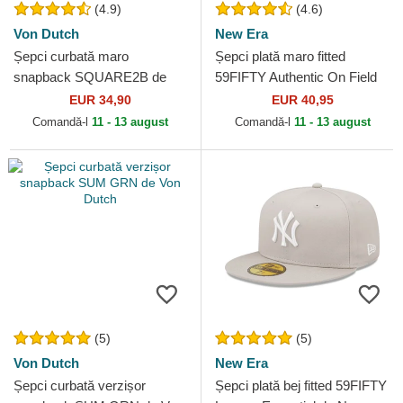
(4.9)
(4.6)
Von Dutch
New Era
Șepci curbată maro
Șepci plată maro fitted
snapback SQUARE2B de
59FIFTY Authentic On Field
Von Dutch
de San Diego Padres MLB de
EUR 34,90
EUR 40,95
New Era
Comandă-l
11 - 13 august
Comandă-l
11 - 13 august
(5)
(5)
Von Dutch
New Era
Șepci curbată verzișor
Șepci plată bej fitted 59FIFTY