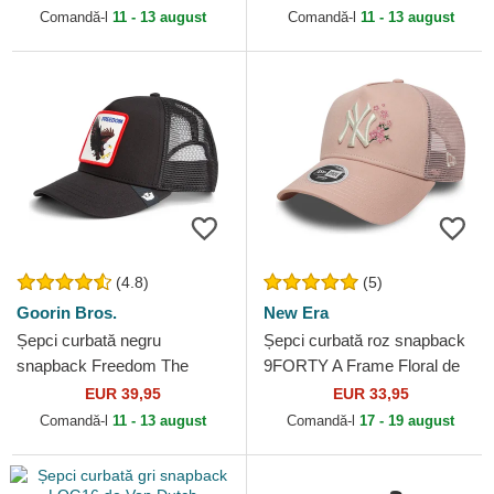
Goorin Bros.
Comandă-l
11 - 13 august
Comandă-l
11 - 13 august
(4.8)
(5)
Goorin Bros.
New Era
Șepci curbată negru
Șepci curbată roz snapback
snapback Freedom The
9FORTY A Frame Floral de
Farm Goorin Bros.
New York Yankees MLB de
EUR 39,95
EUR 33,95
New Era
Comandă-l
11 - 13 august
Comandă-l
17 - 19 august