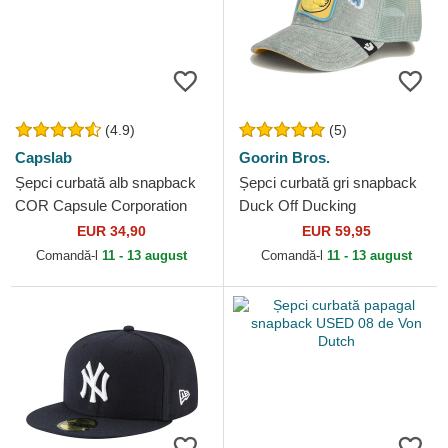
(4.9)
(5)
Capslab
Goorin Bros.
Șepci curbată alb snapback
Șepci curbată gri snapback
COR Capsule Corporation
Duck Off Ducking
Dragon Ball de Capslab
Autocorrect Happy Thoughts
EUR 34,90
EUR 59,95
The Farm Goorin Bros.
Comandă-l
11 - 13 august
Comandă-l
11 - 13 august