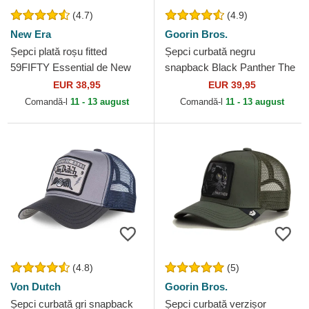
(4.7)
(4.9)
New Era
Goorin Bros.
Șepci plată roșu fitted
Șepci curbată negru
59FIFTY Essential de New
snapback Black Panther The
York Yankees MLB de New
Farm Goorin Bros.
EUR 38,95
EUR 39,95
Era
Comandă-l
11 - 13 august
Comandă-l
11 - 13 august
(4.8)
(5)
Von Dutch
Goorin Bros.
Șepci curbată gri snapback
Șepci curbată verzișor