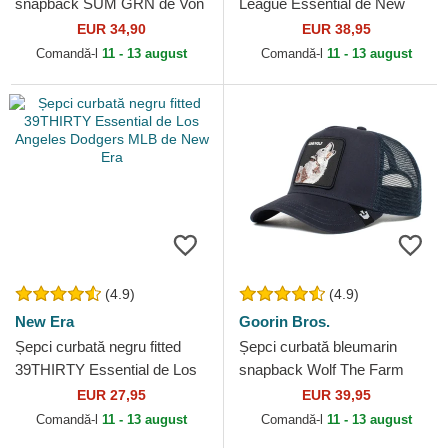
snapback SUM GRN de Von
League Essential de New
Dutch
York Yankees MLB de New
EUR 34,90
EUR 38,95
Era
Comandă-l
11 - 13 august
Comandă-l
11 - 13 august
(4.9)
(4.9)
New Era
Goorin Bros.
Șepci curbată negru fitted
Șepci curbată bleumarin
39THIRTY Essential de Los
snapback Wolf The Farm
Angeles Dodgers MLB de
Goorin Bros.
EUR 27,95
EUR 39,95
New Era
Comandă-l
11 - 13 august
Comandă-l
11 - 13 august