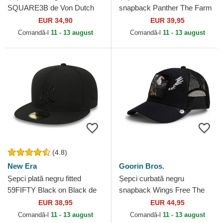
SQUARE3B de Von Dutch
snapback Panther The Farm
Goorin Bros.
EUR 34,90
EUR 39,95
Comandă-l
11 - 13 august
Comandă-l
11 - 13 august
(4.8)
New Era
Goorin Bros.
Șepci plată negru fitted
Șepci curbată negru
59FIFTY Black on Black de
snapback Wings Free The
New York Yankees MLB de
Farm Goorin Bros.
EUR 38,95
EUR 44,95
New Era
Comandă-l
11 - 13 august
Comandă-l
11 - 13 august