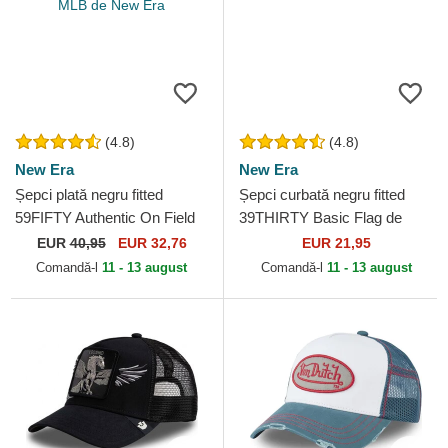
(4.8)
(4.8)
New Era
New Era
Șepci plată negru fitted
Șepci curbată negru fitted
59FIFTY Authentic On Field
39THIRTY Basic Flag de
Game de Chicago White Sox
New Era
EUR
40,95
EUR 32,76
EUR 21,95
MLB de New Era
Comandă-l
11 - 13 august
Comandă-l
11 - 13 august