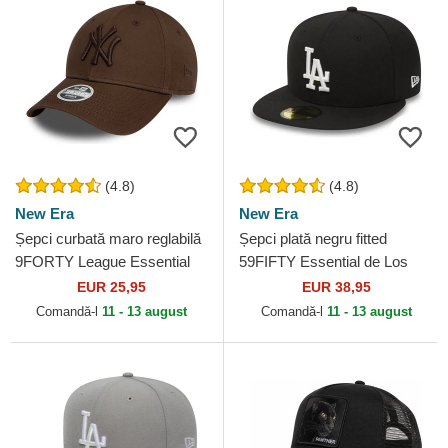
(4.8)
(4.8)
New Era
New Era
Șepci curbată maro reglabilă
Șepci plată negru fitted
9FORTY League Essential
59FIFTY Essential de Los
de New York Yankees MLB
Angeles Dodgers MLB de
EUR 25,95
EUR 38,95
de New Era
New Era
Comandă-l
11 - 13 august
Comandă-l
11 - 13 august