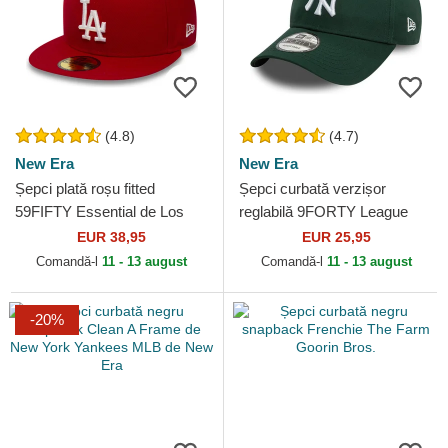
(4.8)
(4.7)
New Era
New Era
Șepci plată roșu fitted
Șepci curbată verzișor
59FIFTY Essential de Los
reglabilă 9FORTY League
Angeles Dodgers MLB de
Essential de New York
EUR 38,95
EUR 25,95
New Era
Yankees MLB de New Era
Comandă-l
11 - 13 august
Comandă-l
11 - 13 august
-20%