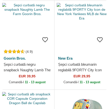
(4.9)
Goorin Bros.
New Era
Șepci curbată negru
Șepci curbată bleumarin
snapback Naughty Lamb The
reglabilă 9FORTY City Icon
Farm Goorin Bros.
de New York Yankees MLB
EUR 39,95
EUR 29,95
de New Era
Comandă-l
11 - 13 august
Comandă-l
11 - 13 august