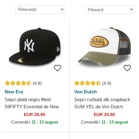
(4.8)
(4.9)
New Era
Von Dutch
Șepci plată negru fitted
Șepci curbată alb snapback
59FIFTY Essential de New
SUM YEL de Von Dutch
York Yankees MLB de New
EUR 38,95
EUR 34,90
Era
Comandă-l
11 - 13 august
Comandă-l
11 - 13 august