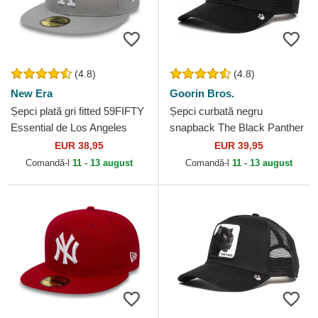
(4.8)
(4.8)
New Era
Goorin Bros.
Șepci plată gri fitted 59FIFTY
Șepci curbată negru
Essential de Los Angeles
snapback The Black Panther
Dodgers MLB de New Era
Core Combo The Farm
EUR 38,95
EUR 39,95
Goorin Bros.
Comandă-l
11 - 13 august
Comandă-l
11 - 13 august