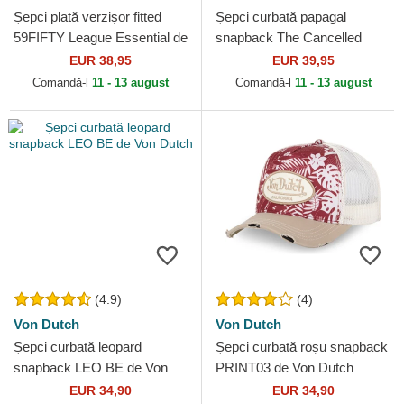
Șepci plată verzișor fitted
Șepci curbată papagal
59FIFTY League Essential de
snapback The Cancelled
New York Yankees MLB de
Skull Whisper The Farm
EUR 38,95
EUR 39,95
New Era
Goorin Bros.
Comandă-l
11 - 13 august
Comandă-l
11 - 13 august
(4.9)
(4)
Von Dutch
Von Dutch
Șepci curbată leopard
Șepci curbată roșu snapback
snapback LEO BE de Von
PRINT03 de Von Dutch
Dutch
EUR 34,90
EUR 34,90