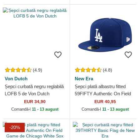
(4.9)
(4.8)
Von Dutch
New Era
Șepci curbată negru reglabilă
Șepci plată albastru fitted
LOFB 5 de Von Dutch
59FIFTY Authentic On Field
Game de Los Angeles
EUR 34,90
EUR 40,95
Dodgers MLB de New Era
Comandă-l
11 - 13 august
Comandă-l
11 - 13 august
-20%