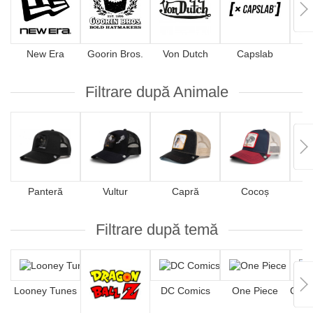
New Era
Goorin Bros.
Von Dutch
Capslab
4
Filtrare după Animale
Panteră
Vultur
Capră
Cocoș
Filtrare după temă
Looney Tunes
DC Comics
One Piece