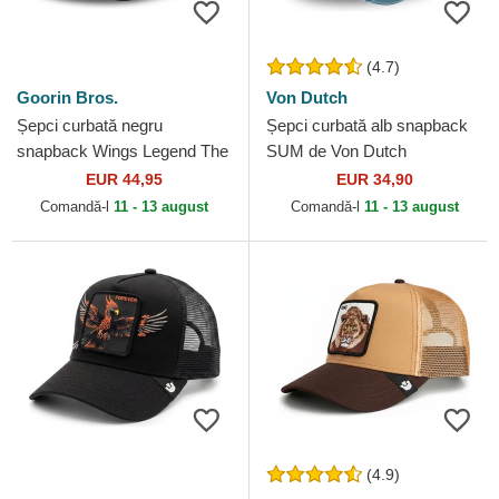
(4.7)
Goorin Bros.
Von Dutch
Șepci curbată negru
Șepci curbată alb snapback
snapback Wings Legend The
SUM de Von Dutch
Farm Goorin Bros.
EUR 44,95
EUR 34,90
Comandă-l
11 - 13 august
Comandă-l
11 - 13 august
(4.9)