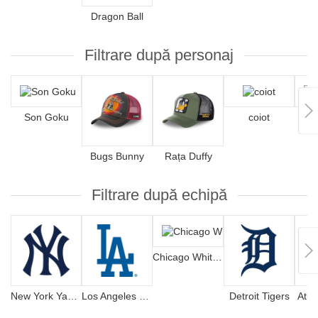
Dragon Ball
Filtrare după personaj
Son Goku
coiot
S
Bugs Bunny
Rața Duffy
Filtrare după echipă
Chicago White Sox
New York Yankees
Los Angeles Dodgers
Detroit Tigers
Atla