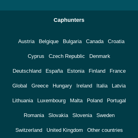
Caphunters
Austria
Belgique
Bulgaria
Canada
Croatia
Cyprus
Czech Republic
Denmark
Deutschland
España
Estonia
Finland
France
Global
Greece
Hungary
Ireland
Italia
Latvia
Lithuania
Luxembourg
Malta
Poland
Portugal
Romania
Slovakia
Slovenia
Sweden
Switzerland
United Kingdom
Other countries