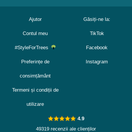
Ajutor
Găsiți-ne la:
Contul meu
TikTok
#StyleForTrees
Facebook
Preferințe de
Instagram
consimțământ
Termeni și condiții de
utilizare
4.9
49319 recenzii ale clienților