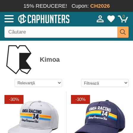
15% REDUCERE!
Cupon:
CH2026
0
Kimoa
-30%
-30%