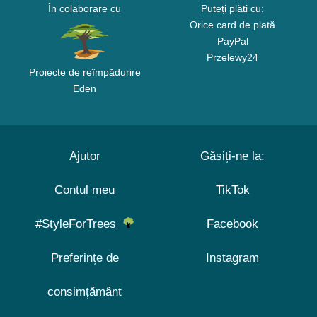
În colaborare cu
Puteți plăti cu:
Orice card de plată
PayPal
Przelewy24
Proiecte de reîmpădurire
Eden
Ajutor
Găsiți-ne la:
Contul meu
TikTok
#StyleForTrees
Facebook
Preferințe de
Instagram
consimțământ