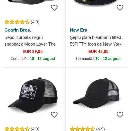
(4.9)
Goorin Bros.
New Era
Șepci curbată negru
Șepci plată bleumarin fitted
snapback Moon Lover The
59FIFTY Icon de New York
Farm Goorin Bros.
Yankees MLB de New Era
EUR 39,95
EUR 48,95
Comandă-l
10 - 12 august
Comandă-l
10 - 12 august
(4.9)
(4.9)