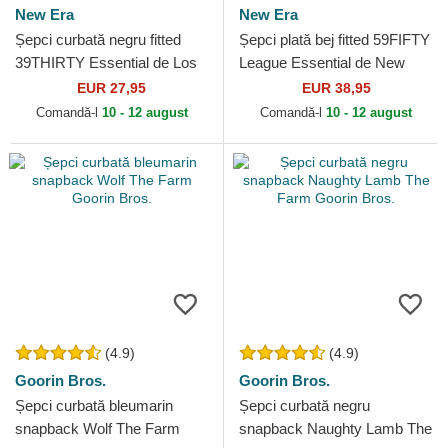
New Era
New Era
Șepci curbată negru fitted
Șepci plată bej fitted 59FIFTY
39THIRTY Essential de Los
League Essential de New
Angeles Dodgers MLB de
York Yankees MLB de New
EUR 27,95
EUR 38,95
New Era
Era
Comandă-l
10 - 12 august
Comandă-l
10 - 12 august
(4.9)
(4.9)
Goorin Bros.
Goorin Bros.
Șepci curbată bleumarin
Șepci curbată negru
snapback Wolf The Farm
snapback Naughty Lamb The