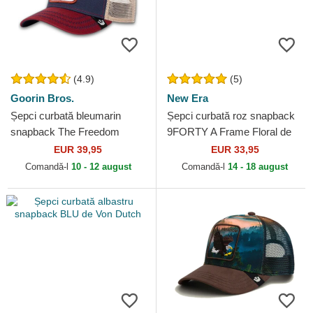
(4.9)
(5)
Goorin Bros.
New Era
Șepci curbată bleumarin
Șepci curbată roz snapback
snapback The Freedom
9FORTY A Frame Floral de
Eagle The Farm Goorin Bros.
New York Yankees MLB de
EUR 39,95
EUR 33,95
New Era
Comandă-l
10 - 12 august
Comandă-l
14 - 18 august