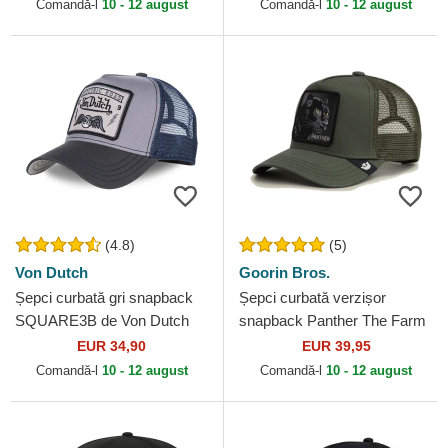
Era
Comandă-l
10 - 12 august
Comandă-l
10 - 12 august
(4.8)
(5)
Von Dutch
Goorin Bros.
Șepci curbată gri snapback
Șepci curbată verzișor
SQUARE3B de Von Dutch
snapback Panther The Farm
Goorin Bros.
EUR 34,90
EUR 39,95
Comandă-l
10 - 12 august
Comandă-l
10 - 12 august