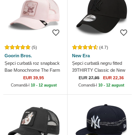
(5)
(4.7)
Goorin Bros.
New Era
Șepci curbată roz snapback
Șepci curbată negru fitted
Bae Monochrome The Farm
39THIRTY Classic de New
Goorin Bros.
York Yankees MLB de New
EUR 39,95
EUR
27,95
EUR 22,36
Era
Comandă-l
10 - 12 august
Comandă-l
10 - 12 august