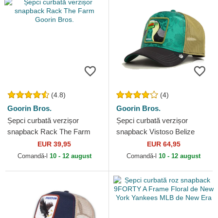
(4.8)
(4)
Goorin Bros.
Goorin Bros.
Șepci curbată verzișor
Șepci curbată verzișor
snapback Rack The Farm
snapback Vistoso Belize
Goorin Bros.
Toucan The Farm Goorin
EUR 39,95
EUR 64,95
Bros.
Comandă-l
10 - 12 august
Comandă-l
10 - 12 august