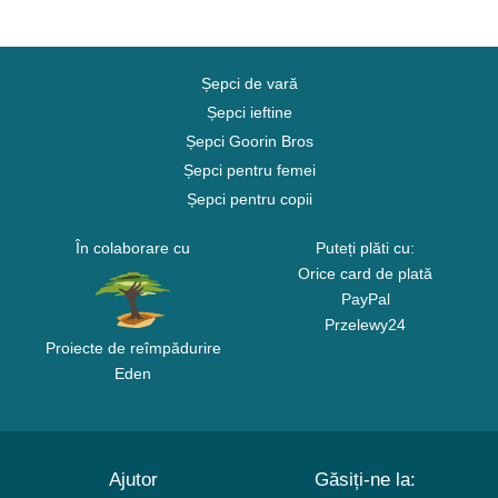
Șepci de vară
Șepci ieftine
Șepci Goorin Bros
Șepci pentru femei
Șepci pentru copii
În colaborare cu
Puteți plăti cu:
Orice card de plată
PayPal
Przelewy24
Proiecte de reîmpădurire
Eden
Ajutor
Găsiți-ne la: