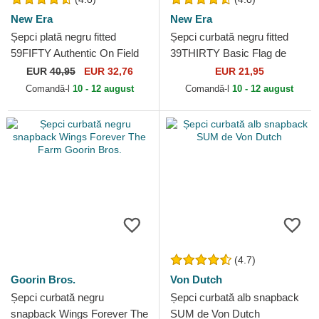
New Era
New Era
Șepci plată negru fitted
Șepci curbată negru fitted
59FIFTY Authentic On Field
39THIRTY Basic Flag de
Game de Chicago White Sox
New Era
EUR
40,95
EUR 32,76
EUR 21,95
MLB de New Era
Comandă-l
10 - 12 august
Comandă-l
10 - 12 august
(4.7)
Goorin Bros.
Von Dutch
Șepci curbată negru
Șepci curbată alb snapback
snapback Wings Forever The
SUM de Von Dutch