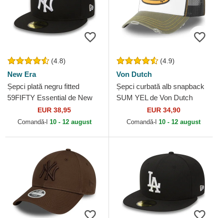
(4.8)
(4.9)
New Era
Von Dutch
Șepci plată negru fitted
Șepci curbată alb snapback
59FIFTY Essential de New
SUM YEL de Von Dutch
York Yankees MLB de New
EUR 38,95
EUR 34,90
Era
Comandă-l
10 - 12 august
Comandă-l
10 - 12 august