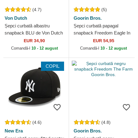
(4.7)
(5)
Von Dutch
Goorin Bros.
Șepci curbată albastru
Șepci curbată papagal
snapback BLU de Von Dutch
snapback Freedom Eagle In
The Element The Farm
EUR 34,90
EUR 54,95
Goorin Bros.
Comandă-l
10 - 12 august
Comandă-l
10 - 12 august
COPIL
(4.6)
(4.8)
New Era
Goorin Bros.