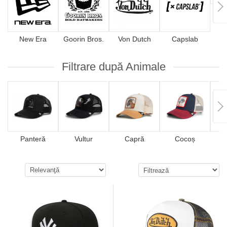
4
New Era
Goorin Bros.
Von Dutch
Capslab
Filtrare după Animale
Panteră
Vultur
Capră
Cocoș