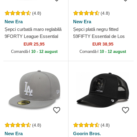
(4.8)
(4.8)
New Era
New Era
Șepci curbată maro reglabilă
Șepci plată negru fitted
9FORTY League Essential
59FIFTY Essential de Los
de New York Yankees MLB
Angeles Dodgers MLB de
EUR 25,95
EUR 38,95
de New Era
New Era
Comandă-l
10 - 12 august
Comandă-l
10 - 12 august
(4.8)
(4.8)
New Era
Goorin Bros.