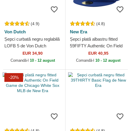
(4.9)
(4.8)
Von Dutch
New Era
Șepci curbată negru reglabilă
Șepci plată albastru fitted
LOFB 5 de Von Dutch
59FIFTY Authentic On Field
Game de Los Angeles
EUR 34,90
EUR 40,95
Dodgers MLB de New Era
Comandă-l
10 - 12 august
Comandă-l
10 - 12 august
-20%
(4.8)
(4.8)