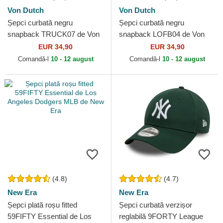
Von Dutch
Von Dutch
Șepci curbată negru
Șepci curbată negru
snapback TRUCK07 de Von
snapback LOFB04 de Von
Dutch
Dutch
EUR 34,90
EUR 34,90
Comandă-l
10 - 12 august
Comandă-l
10 - 12 august
(4.8)
(4.7)
New Era
New Era
Șepci plată roșu fitted
Șepci curbată verzișor
59FIFTY Essential de Los
reglabilă 9FORTY League