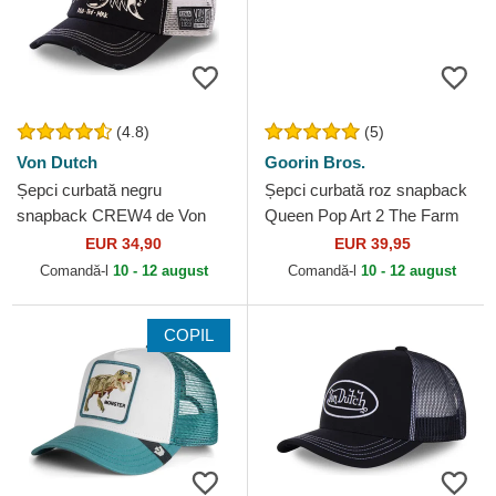
(4.8)
(5)
Von Dutch
Goorin Bros.
Șepci curbată negru
Șepci curbată roz snapback
snapback CREW4 de Von
Queen Pop Art 2 The Farm
Dutch
Goorin Bros.
EUR 34,90
EUR 39,95
Comandă-l
10 - 12 august
Comandă-l
10 - 12 august
COPIL