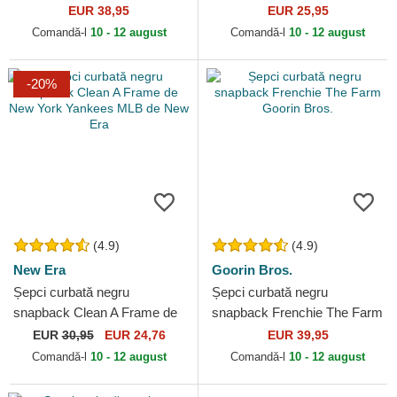
Angeles Dodgers MLB de
Essential de New York
EUR 38,95
EUR 25,95
New Era
Yankees MLB de New Era
Comandă-l
10 - 12 august
Comandă-l
10 - 12 august
-20%
(4.9)
(4.9)
New Era
Goorin Bros.
Șepci curbată negru
Șepci curbată negru
snapback Clean A Frame de
snapback Frenchie The Farm
New York Yankees MLB de
Goorin Bros.
EUR
30,95
EUR 24,76
EUR 39,95
New Era
Comandă-l
10 - 12 august
Comandă-l
10 - 12 august