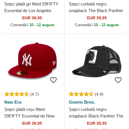
Șepci plată gri fitted 59FIFTY
Șepci curbată negru
Essential de Los Angeles
snapback The Black Panther
Dodgers MLB de New Era
Core Combo The Farm
EUR 38,95
EUR 39,95
Goorin Bros.
Comandă-l
10 - 12 august
Comandă-l
10 - 12 august
(4.7)
(4.9)
New Era
Goorin Bros.
Șepci plată roșu fitted
Șepci curbată negru
59FIFTY Essential de New
snapback Black Panther The
York Yankees MLB de New
Farm Goorin Bros.
EUR 38,95
EUR 39,95