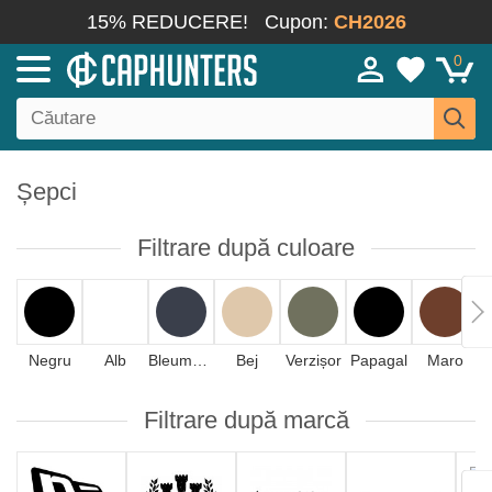
15% REDUCERE!
Cupon:
CH2026
0
Șepci
Filtrare după culoare
Negru
Alb
Bleumarin
Bej
Verzișor
Papagal
Maro
A
Filtrare după marcă