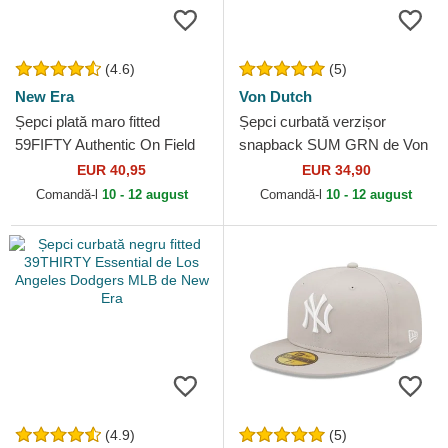
(4.6)
(5)
New Era
Von Dutch
Șepci plată maro fitted
Șepci curbată verzișor
59FIFTY Authentic On Field
snapback SUM GRN de Von
de San Diego Padres MLB
Dutch
EUR 40,95
EUR 34,90
de New Era
Comandă-l
10 - 12 august
Comandă-l
10 - 12 august
(4.9)
(5)