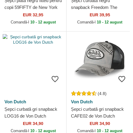
Șepci plată negru fitted pentru
Șepci curbată negru
copii 59FIFTY de New York
snapback Freedom The
Yankees MLB de New Era
Farm Goorin Bros.
EUR 32,95
EUR 39,95
Comandă-l
10 - 12 august
Comandă-l
10 - 12 august
(4.8)
Von Dutch
Von Dutch
Șepci curbată gri snapback
Șepci curbată gri snapback
LOG16 de Von Dutch
CAFE02 de Von Dutch
EUR 34,90
EUR 34,90
Comandă-l
10 - 12 august
Comandă-l
10 - 12 august