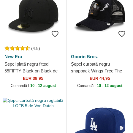
(4.8)
New Era
Goorin Bros.
Șepci plată negru fitted
Șepci curbată negru
59FIFTY Black on Black de
snapback Wings Free The
New York Yankees MLB de
Farm Goorin Bros.
EUR 38,95
EUR 44,95
New Era
Comandă-l
10 - 12 august
Comandă-l
10 - 12 august