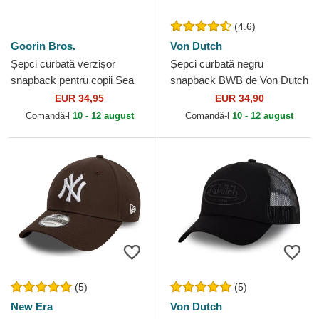
(4.6)
Goorin Bros.
Von Dutch
Șepci curbată verzișor
Șepci curbată negru
snapback pentru copii Sea
snapback BWB de Von Dutch
Monster The Farm Goorin
EUR 34,95
EUR 34,90
Bros.
Comandă-l
10 - 12 august
Comandă-l
10 - 12 august
(5)
(5)
New Era
Von Dutch