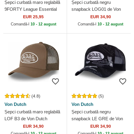
Șepci curbată maro reglabilă
Șepci curbată negru
9FORTY League Essential
snapback LOG01 de Von
de New York Yankees MLB
Dutch
EUR 25,95
EUR 34,90
de New Era
Comandă-l
10 - 12 august
Comandă-l
10 - 12 august
(4.8)
(5)
Von Dutch
Von Dutch
Șepci curbată maro reglabilă
Șepci curbată negru
LOF B3 de Von Dutch
snapback LE GRE de Von
Dutch
EUR 34,90
EUR 34,90
Comandă-l
10 - 12 august
Comandă-l
10 - 12 august