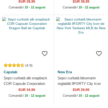
Goorin Bros.
Farm Goorin Bros.
EUR 39,95
EUR 39,95
Comandă-l
10 - 12 august
Comandă-l
10 - 12 august
(4.9)
Capslab
New Era
Șepci curbată alb snapback
Șepci curbată bleumarin
COR Capsule Corporation
reglabilă 9FORTY City Icon
Dragon Ball de Capslab
de New York Yankees MLB
EUR 34,90
EUR 29,95
de New Era
Comandă-l
10 - 12 august
Comandă-l
10 - 12 august