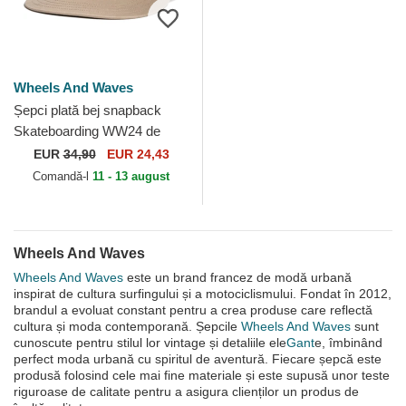
Wheels And Waves
Șepci plată bej snapback
Skateboarding WW24 de
Wheels And Waves
EUR
34,90
EUR 24,43
Comandă-l
11 - 13 august
Wheels And Waves
Wheels And Waves
este un brand francez de modă urbană
inspirat de cultura surfingului și a motociclismului. Fondat în 2012,
brandul a evoluat constant pentru a crea produse care reflectă
cultura și moda contemporană. Șepcile
Wheels And Waves
sunt
cunoscute pentru stilul lor vintage și detaliile ele
Gant
e, îmbinând
perfect moda urbană cu spiritul de aventură. Fiecare șepcă este
produsă folosind cele mai fine materiale și este supusă unor teste
riguroase de calitate pentru a asigura clienților un produs de