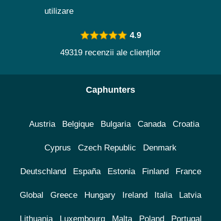
utilizare
4.9
49319 recenzii ale clienților
Caphunters
Austria
Belgique
Bulgaria
Canada
Croatia
Cyprus
Czech Republic
Denmark
Deutschland
España
Estonia
Finland
France
Global
Greece
Hungary
Ireland
Italia
Latvia
Lithuania
Luxembourg
Malta
Poland
Portugal