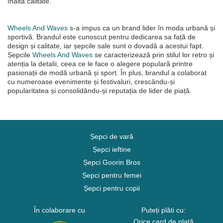
înaltă calitate.
Wheels And Waves
s-a impus ca un brand lider în moda urbană și
sportivă. Brandul este cunoscut pentru dedicarea sa față de
design și calitate, iar șepcile sale sunt o dovadă a acestui fapt.
Șepcile
Wheels And Waves
se caracterizează prin stilul lor retro și
atenția la detalii, ceea ce le face o alegere populară printre
pasionații de modă urbană și sport. În plus, brandul a colaborat
cu numeroase evenimente și festivaluri, crescându-și
popularitatea și consolidându-și reputația de lider de piață.
Șepci de vară
Șepci ieftine
Șepci Goorin Bros
Șepci pentru femei
Șepci pentru copii
În colaborare cu
Puteți plăti cu:
Orice card de plată