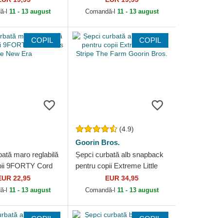
ork Yankees MLB
Yankees MLB de New Era
ă-l
11 - 13 august
Comandă-l
11 - 13 august
COPIL
COPIL
(4.9)
Goorin Bros.
ată maro reglabilă
Șepci curbată alb snapback
pii 9FORTY Cord
pentru copii Extreme Little
New Era
Stripe The Farm Goorin
EUR 22,95
EUR 34,95
Bros.
ă-l
11 - 13 august
Comandă-l
11 - 13 august