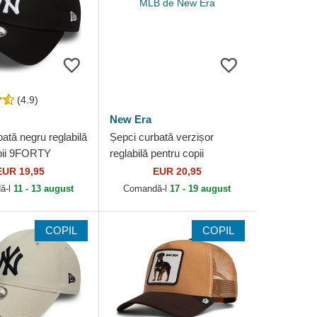
(4.9)
New Era
ată negru reglabilă
Șepci curbată verzișor
pii 9FORTY
reglabilă pentru copii
 de New York
9FORTY Dino Icon de New
EUR 19,95
EUR 20,95
MLB de New Era
York Yankees MLB de New
ă-l
11 - 13 august
Comandă-l
17 - 19 august
Era
COPIL
COPIL