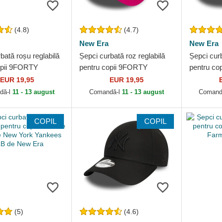
(4.8)
(4.7)
New Era
New Era
bată roșu reglabilă
Șepci curbată roz reglabilă
Șepci curb
opii 9FORTY
pentru copii 9FORTY
pentru co
l de New York
Essential de New York
Essential
EUR 19,95
EUR 19,95
 MLB de New Era
Yankees MLB de New Era
Yankees 
dă-l
11 - 13 august
Comandă-l
11 - 13 august
Comand
COPIL
COPIL
(5)
(4.6)