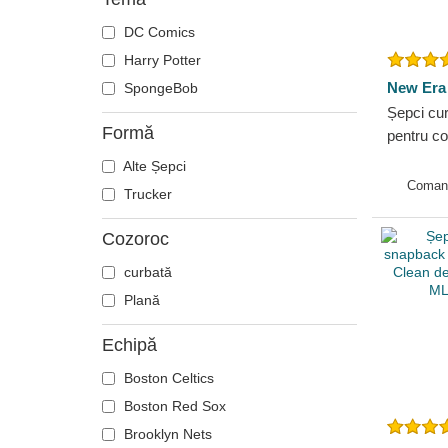
DC Comics
Harry Potter
New Era
SpongeBob
Șepci cur
Formă
pentru c
Essentia
Alte Șepci
Yankees
Coman
Trucker
Cozoroc
curbată
Plană
Echipă
Boston Celtics
Boston Red Sox
Brooklyn Nets