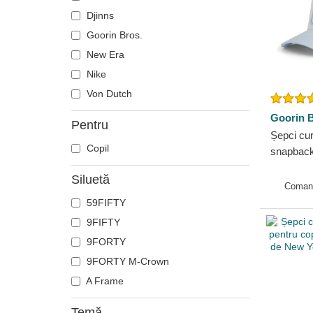
Djinns
Goorin Bros.
New Era
Nike
Von Dutch
Goorin B
Pentru
Șepci cur
Copil
snapback
Rascal R
Siluetă
Farm Goo
Coman
59FIFTY
9FIFTY
9FORTY
9FORTY M-Crown
A Frame
Temă