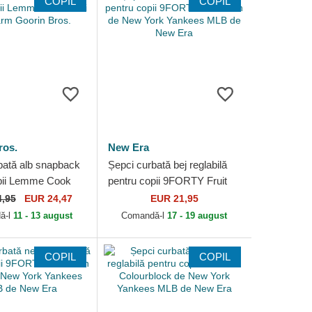
COPIL
COPIL
ros.
New Era
bată alb snapback
Șepci curbată bej reglabilă
pii Lemme Cook
pentru copii 9FORTY Fruit
Farm Goorin Bros.
Icon de New York Yankees
4,95
EUR 24,47
EUR 21,95
MLB de New Era
ă-l
11 - 13 august
Comandă-l
17 - 19 august
COPIL
COPIL