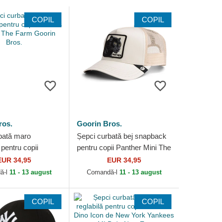
COPIL
COPIL
ros.
Goorin Bros.
bată maro
Șepci curbată bej snapback
pentru copii
pentru copii Panther Mini The
at Mini The Farm
Farm Goorin Bros.
EUR 34,95
EUR 34,95
os.
ă-l
11 - 13 august
Comandă-l
11 - 13 august
COPIL
COPIL