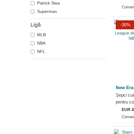
Patrick Stea
Seattle Seahawks
Era
Coman
Superman
Tampa Bay Buccaneers
Ligă
-30%
MLB
NBA
NFL
New Era
Șepci cur
pentru c
League d
EUR
2
Lakers N
Coman