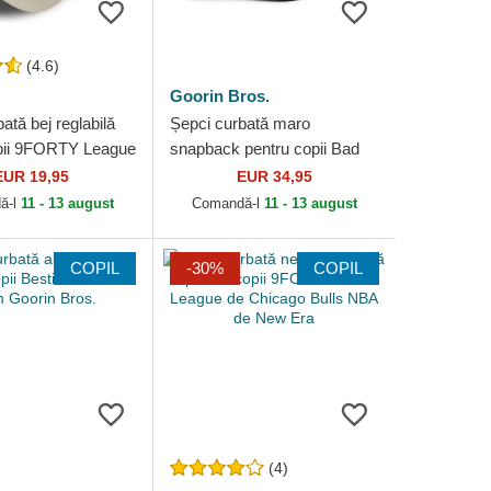
(4.6)
Goorin Bros.
ată bej reglabilă
Șepci curbată maro
pii 9FORTY League
snapback pentru copii Bad
 de New York
Boy Mini The Farm Goorin
EUR 19,95
EUR 34,95
MLB de New Era
Bros.
ă-l
11 - 13 august
Comandă-l
11 - 13 august
COPIL
-30%
COPIL
(4)