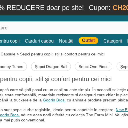
% REDUCERE doar pe site!
Cupon:
CH2
Outlet
ntru copii
Carduri cadou
Noutăți
Categorii
>
Capsule
>
Șepci pentru copii: stil și confort pentru cei mici
Looney Tunes
Șepci Dragon Ball
Șepci One Piece
Șepc
pentru copii: stil și confort pentru cei mici
șapcă care să țină pasul cu un copil nu este simplu. În această selecți
justare confortabilă, materiale rezistente și designuri care chiar le pl
ână la truckerele de la
Goorin Bros.
cu animale brodate precum pisica
ea sunt șepci curbe reglabile, ideale pentru capetele în creștere.
New E
oorin Bros.
aduce acea notă diferită cu colecția The Farm Mini. Vei găsi
a mai puțin convențional.