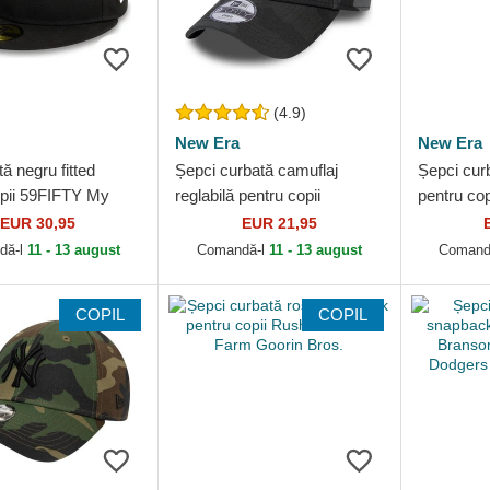
(4.9)
New Era
New Era
tă negru fitted
Șepci curbată camuflaj
Șepci curb
opii 59FIFTY My
reglabilă pentru copii
pentru co
 New York Yankees
9FORTY League Essential
Icon Appl
EUR 30,95
EUR 21,95
New Era
de New York Yankees MLB
Yankees 
dă-l
11 - 13 august
Comandă-l
11 - 13 august
Comand
de...
COPIL
COPIL