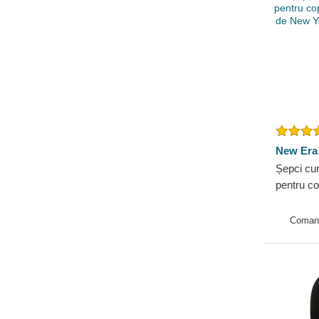
New Era
Șepci cur
pentru c
Essentia
Yankees
Coman