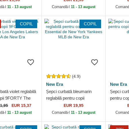
Yankees MLB de New Era
de New Y
dă-l
11 - 13 august
Comandă-l
11 - 13 august
Comand
de...
COPIL
COPIL
(4.9)
New Era
New Era
bată violet reglabilă
Șepci curbată bleumarin
Șepci curb
opii 9FORTY The
reglabilă pentru copii
pentru co
e Los Angeles
9FORTY Essential de New
Ears de 
1,95
EUR 15,37
EUR 19,95
BA de New Era
York Yankees MLB de New
dă-l
11 - 13 august
Comandă-l
11 - 13 august
Comand
Era