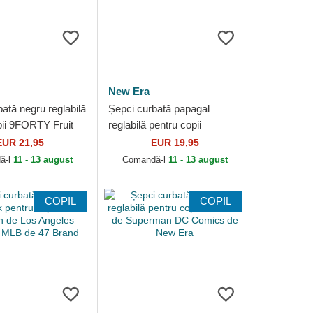
New Era
ată negru reglabilă
Șepci curbată papagal
pii 9FORTY Fruit
reglabilă pentru copii
e de New York
9FORTY Colourblock de
EUR 21,95
EUR 19,95
MLB de New...
New York Yankees MLB de
ă-l
11 - 13 august
Comandă-l
11 - 13 august
New Era
COPIL
COPIL