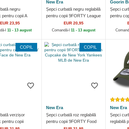
New Era
Goorin B
rbată negru
Șepci curbată negru reglabilă
Șepci cur
pentru copii A
pentru copii 9FORTY League
pentru cop
ean de New York
Essential de New York
Farm Goor
EUR 23,95
EUR 20,95
 MLB de New Era
Yankees MLB de New...
dă-l
11 - 13 august
Comandă-l
11 - 13 august
Comand
COPIL
COPIL
New Era
New Era
bată verzișor
Șepci curbată roz reglabilă
Șepci cur
 pentru copii
pentru copii 9FORTY Food
reglabilă p
Dino Face de New
Icon Cupcake de New York
9FORTY L
EUR 21,95
EUR 21,95