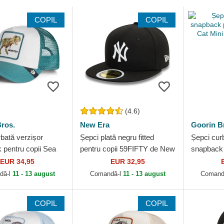
COPIL
COPIL
(4.6)
ros.
New Era
Goorin B
bată verzișor
Șepci plată negru fitted
Șepci cur
 pentru copii Sea
pentru copii 59FIFTY de New
snapback 
The Farm Goorin
York Yankees MLB de New
Curious C
EUR 34,95
EUR 32,95
Era
Goorin Br
dă-l
11 - 13 august
Comandă-l
11 - 13 august
Comand
COPIL
COPIL