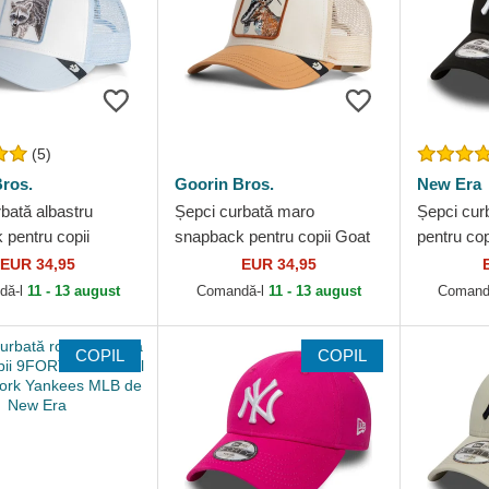
(5)
ros.
Goorin Bros.
New Era
bată albastru
Șepci curbată maro
Șepci curb
 pentru copii
snapback pentru copii Goat
pentru co
accoon Mini The
Mini The Farm Goorin Bros.
Essential
EUR 34,95
EUR 34,95
rin Bros.
Yankees 
dă-l
11 - 13 august
Comandă-l
11 - 13 august
Comand
COPIL
COPIL