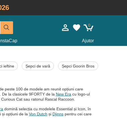
026
0
InstaCap
Ajutor
i ieftine
Șepci de vară
Șepci Goorin Bros
e de peste 100 de modele am reunit opțiuni care
ac. De la clasicele 9FORTY de la
New Era
cu logo-ul
 Curious Cat sau ratonul Rascal Raccoon.
ra
domină selecția cu modelele Essential și Icon, în
 și opțiuni de la
Von Dutch
și
Djinns
pentru cei care