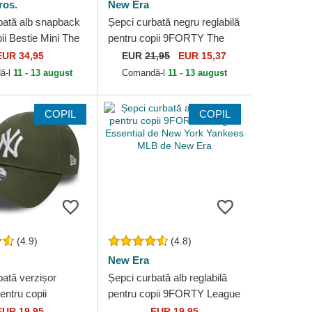
ros.
New Era
bată alb snapback
Șepci curbată negru reglabilă
ii Bestie Mini The
pentru copii 9FORTY The
in Bros.
League de Chicago Bulls
EUR 34,95
EUR
21,95
EUR 15,37
NBA de New Era
ă-l
11 - 13 august
Comandă-l
11 - 13 august
COPIL
COPIL
(4.9)
(4.8)
New Era
bată verzișor
Șepci curbată alb reglabilă
entru copii
pentru copii 9FORTY League
eague Essential
Essential de New York
EUR 19,95
EUR 19,95