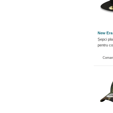
New Era
Șepci pla
pentru c
First de
MLB de 
Coman