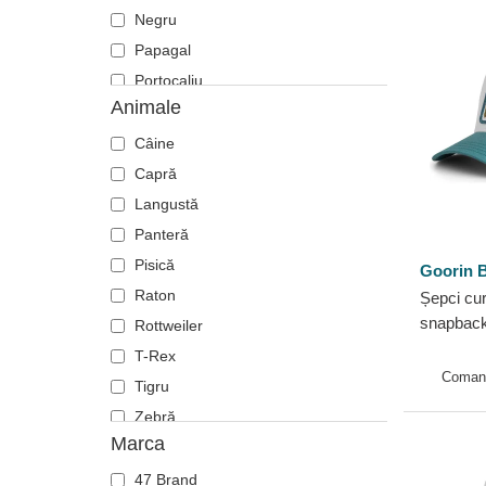
Negru
Papagal
Portocaliu
Animale
Roșu
Roz
Câine
Verzișor
Capră
Violet
Langustă
Panteră
Pisică
Goorin B
Raton
Șepci cur
snapback
Rottweiler
Monster 
T-Rex
Bros.
Coman
Tigru
Zebră
Marca
47 Brand