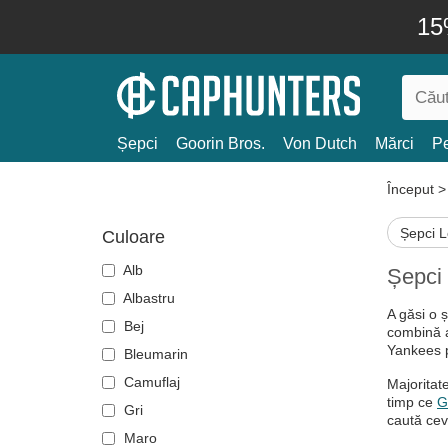
15
Șepci
Goorin Bros.
Von Dutch
Mărci
Pe
Început
Șepci 
Culoare
Alb
Șepci 
Albastru
A găsi o 
Bej
combină a
Yankees p
Bleumarin
Camuflaj
Majoritat
timp ce
G
Gri
caută cev
Maro