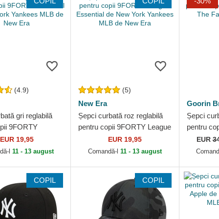
COPIL
COPIL
-30%
(4.9)
(5)
New Era
Goorin B
bată gri reglabilă
Șepci curbată roz reglabilă
Șepci cur
opii 9FORTY
pentru copii 9FORTY League
pentru co
l de New York
Essential de New York
Mini The 
EUR 19,95
EUR 19,95
EUR
3
 MLB de New Era
Yankees MLB de New Era
dă-l
11 - 13 august
Comandă-l
11 - 13 august
Comand
COPIL
COPIL