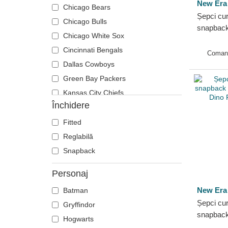
New Era
Chicago Bears
Șepci cu
Chicago Bulls
snapback 
Chicago White Sox
Frame Cl
Cincinnati Bengals
Yankees
Coman
Dallas Cowboys
Green Bay Packers
Kansas City Chiefs
Închidere
Las Vegas Raiders
Los Angeles Dodgers
Fitted
Los Angeles Lakers
Reglabilă
Los Angeles Rams
Snapback
New England Patriots
Personaj
New York Yankees
New Era
Batman
Oakland Athletics
Șepci cur
Gryffindor
Pittsburgh Steelers
snapback
Hogwarts
San Francisco 49ers
9FORTY 