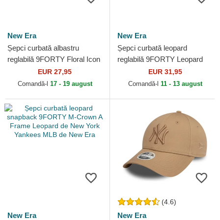
New Era
New Era
Șepci curbată albastru
Șepci curbată leopard
reglabilă 9FORTY Floral Icon
reglabilă 9FORTY Leopard
de Los Angeles Dodgers
Cosy de New York Yankees
EUR 27,95
EUR 31,95
MLB de New Era
MLB de New Era
Comandă-l
17 - 19 august
Comandă-l
11 - 13 august
(4.6)
New Era
New Era