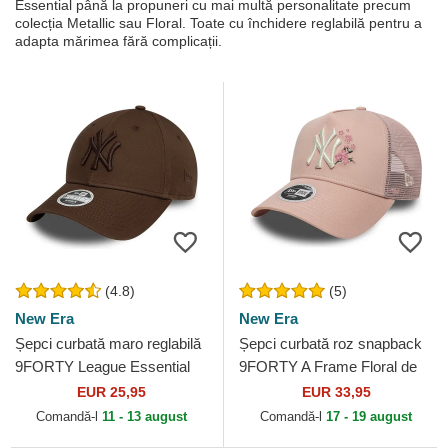
Essential până la propuneri cu mai multă personalitate precum
colecția Metallic sau Floral. Toate cu închidere reglabilă pentru a
adapta mărimea fără complicații.
(4.8)
(5)
New Era
New Era
Șepci curbată maro reglabilă
Șepci curbată roz snapback
9FORTY League Essential
9FORTY A Frame Floral de
de New York Yankees MLB
New York Yankees MLB de
EUR 25,95
EUR 33,95
de New Era
New Era
Comandă-l
11 - 13 august
Comandă-l
17 - 19 august