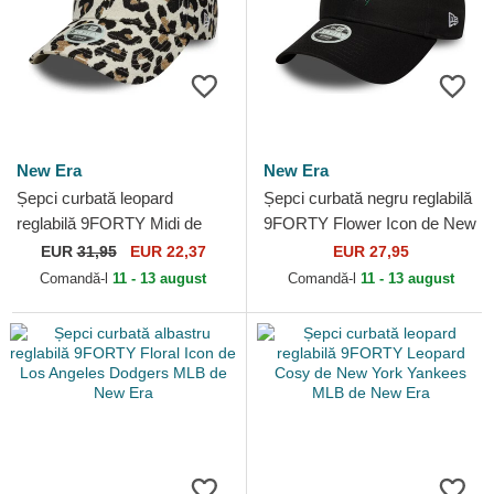
New Era
New Era
Șepci curbată leopard
Șepci curbată negru reglabilă
reglabilă 9FORTY Midi de
9FORTY Flower Icon de New
New York Yankees MLB de
York Yankees MLB de New
EUR
31,95
EUR 22,37
EUR 27,95
New Era
Era
Comandă-l
11 - 13 august
Comandă-l
11 - 13 august