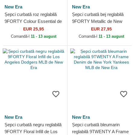
New Era
New Era
Șepci curbată roz reglabilă
Șepci curbată bej reglabilă
9FORTY Colour Essential de
9FORTY Metallic de New
New York Yankees MLB de
York Yankees MLB de New
EUR 25,95
EUR 27,95
New Era
Era
Comandă-l
11 - 13 august
Comandă-l
11 - 13 august
New Era
New Era
Șepci curbată negru reglabilă
Șepci curbată bleumarin
9FORTY Floral Infill de Los
reglabilă 9TWENTY A Frame