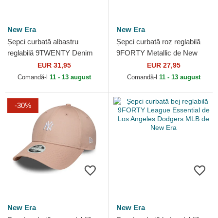
New Era
New Era
Șepci curbată albastru
Șepci curbată roz reglabilă
reglabilă 9TWENTY Denim
9FORTY Metallic de New
Stitch de New York Yankees
York Yankees MLB de New
EUR 31,95
EUR 27,95
MLB de New Era
Era
Comandă-l
11 - 13 august
Comandă-l
11 - 13 august
-30%
New Era
New Era