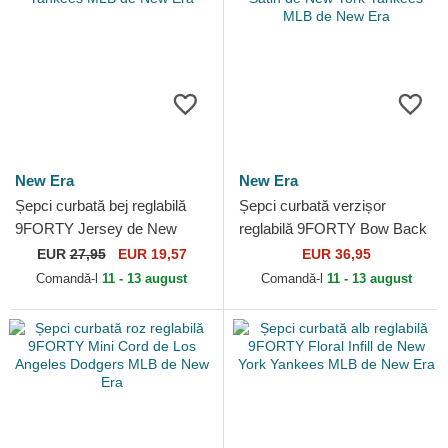
New Era
New Era
Șepci curbată bej reglabilă
Șepci curbată verzișor
9FORTY Jersey de New
reglabilă 9FORTY Bow Back
York Yankees MLB de New
Satin de New York Yankees
EUR
27,95
EUR 19,57
EUR 36,95
Era
MLB de New Era
Comandă-l
11 - 13 august
Comandă-l
11 - 13 august