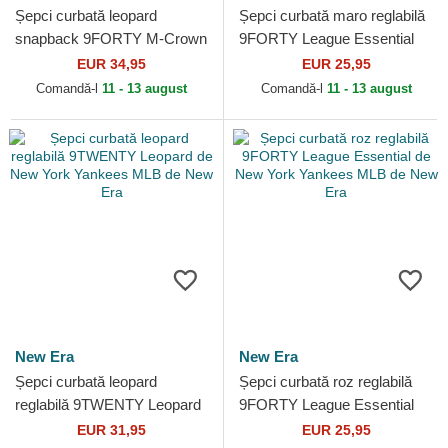
Șepci curbată leopard
Șepci curbată maro reglabilă
snapback 9FORTY M-Crown
9FORTY League Essential
A Frame Leopard de New
de New York Yankees MLB
EUR 34,95
EUR 25,95
York Yankees MLB de New
de New Era
Comandă-l
11 - 13 august
Comandă-l
11 - 13 august
Era
New Era
New Era
Șepci curbată leopard
Șepci curbată roz reglabilă
reglabilă 9TWENTY Leopard
9FORTY League Essential
de New York Yankees MLB
de New York Yankees MLB
EUR 31,95
EUR 25,95