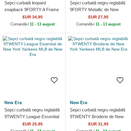
Șepci curbată leopard
Șepci curbată negru reglabilă
snapback 9FORTY A Frame
9FORTY Metallic de New
M-Crown de New Era
York Yankees MLB de New
EUR 34,95
EUR 27,95
Era
Comandă-l
11 - 13 august
Comandă-l
11 - 13 august
New Era
New Era
Șepci curbată negru reglabilă
Șepci curbată negru reglabilă
9TWENTY League Essential
9TWENTY Broderie de New
de New York Yankees MLB
York Yankees MLB de New
EUR 25,95
EUR 31,95
de New Era
Era