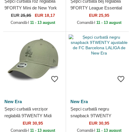
Șepci curbată roz reglabilă
Șepci curbată bej reglabilă
9FORTY Mini de New York
9FORTY League Essential
Yankees MLB de New Era
de Los Angeles Dodgers
EUR
25,95
EUR 18,17
EUR 25,95
MLB de New Era
Comandă-l
11 - 13 august
Comandă-l
11 - 13 august
New Era
New Era
Șepci curbată verzișor
Șepci curbată negru
reglabilă 9TWENTY Midi
snapback 9TWENTY
Linen de Los Angeles
ajustable de FC Barcelona
EUR 30,95
EUR 30,95
Dodgers MLB de New Era
LALIGA de New Era
Comandă-l
11 - 13 august
Comandă-l
11 - 13 august