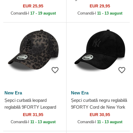
Yankees MLB de New Era
de Los Angeles Dodgers
EUR 25,95
EUR 29,95
MLB de New Era
Comandă-l
17 - 19 august
Comandă-l
11 - 13 august
New Era
New Era
Șepci curbată leopard
Șepci curbată negru reglabilă
reglabilă 9FORTY Leopard
9FORTY Cord de New York
Cosy de Los Angeles
Yankees MLB de New Era
EUR 31,95
EUR 30,95
Dodgers MLB de New Era
Comandă-l
11 - 13 august
Comandă-l
11 - 13 august