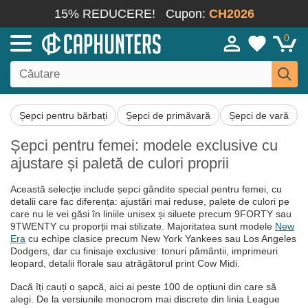
15% REDUCERE!
Cupon:
CH2026
0
Șepci pentru bărbați
Șepci de primăvară
Șepci de vară
Șepci pentru femei: modele exclusive cu
ajustare și paletă de culori proprii
Această selecție include șepci gândite special pentru femei, cu
detalii care fac diferența: ajustări mai reduse, palete de culori pe
care nu le vei găsi în liniile unisex și siluete precum 9FORTY sau
9TWENTY cu proporții mai stilizate. Majoritatea sunt modele
New
Era
cu echipe clasice precum New York Yankees sau Los Angeles
Dodgers, dar cu finisaje exclusive: tonuri pământii, imprimeuri
leopard, detalii florale sau atrăgătorul print Cow Midi.
Dacă îți cauți o șapcă, aici ai peste 100 de opțiuni din care să
alegi. De la versiunile monocrom mai discrete din linia League