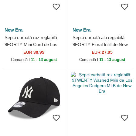
New Era
New Era
Șepci curbată roz reglabilă
Șepci curbată alb reglabilă
9FORTY Mini Cord de Los
9FORTY Floral Infill de New
Angeles Dodgers MLB de
York Yankees MLB de New
EUR 30,95
EUR 27,95
New Era
Era
Comandă-l
11 - 13 august
Comandă-l
11 - 13 august