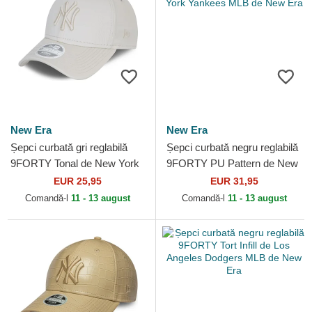
New Era
New Era
Șepci curbată gri reglabilă
Șepci curbată negru reglabilă
9FORTY Tonal de New York
9FORTY PU Pattern de New
Yankees MLB de New Era
York Yankees MLB de New
EUR 25,95
EUR 31,95
Era
Comandă-l
11 - 13 august
Comandă-l
11 - 13 august