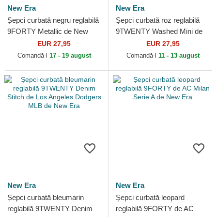
New Era
New Era
Șepci curbată negru reglabilă
Șepci curbată roz reglabilă
9FORTY Metallic de New
9TWENTY Washed Mini de
York Yankees MLB de New
Los Angeles Dodgers MLB
EUR 27,95
EUR 27,95
Era
de New Era
Comandă-l
17 - 19 august
Comandă-l
11 - 13 august
New Era
New Era
Șepci curbată bleumarin
Șepci curbată leopard
reglabilă 9TWENTY Denim
reglabilă 9FORTY de AC