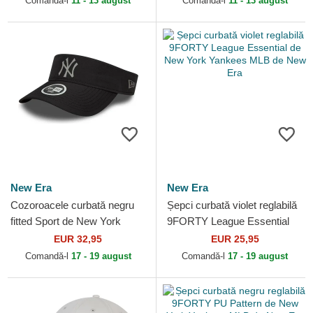
Comandă-l
11 - 13 august
Comandă-l
11 - 13 august
New Era
New Era
Cozoroacele curbată negru
Șepci curbată violet reglabilă
fitted Sport de New York
9FORTY League Essential
Yankees MLB de New Era
de New York Yankees MLB
EUR 32,95
EUR 25,95
de New Era
Comandă-l
17 - 19 august
Comandă-l
17 - 19 august