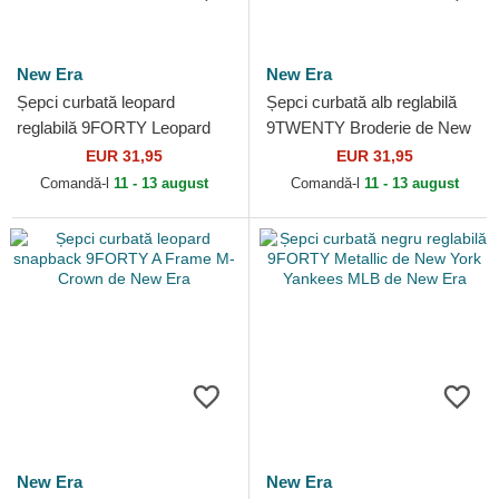
New Era
New Era
Șepci curbată leopard
Șepci curbată alb reglabilă
reglabilă 9FORTY Leopard
9TWENTY Broderie de New
Cord de New York Yankees
York Yankees MLB de New
EUR 31,95
EUR 31,95
MLB de New Era
Era
Comandă-l
11 - 13 august
Comandă-l
11 - 13 august
New Era
New Era