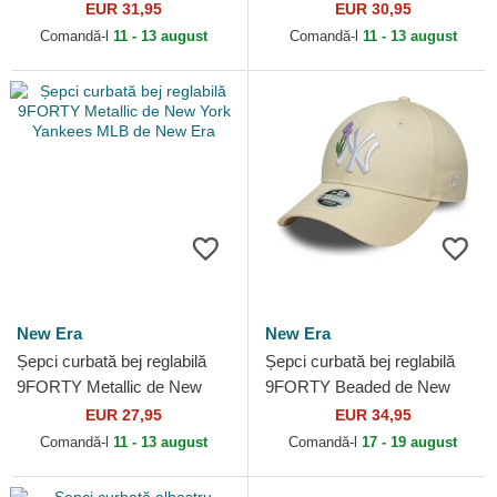
Stitch de Los Angeles
Milan Serie A de New Era
EUR 31,95
EUR 30,95
Dodgers MLB de New Era
Comandă-l
11 - 13 august
Comandă-l
11 - 13 august
New Era
New Era
Șepci curbată bej reglabilă
Șepci curbată bej reglabilă
9FORTY Metallic de New
9FORTY Beaded de New
York Yankees MLB de New
York Yankees MLB de New
EUR 27,95
EUR 34,95
Era
Era
Comandă-l
11 - 13 august
Comandă-l
17 - 19 august