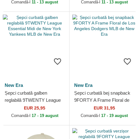
de New Era
de New Era
Comandă-l
11 - 13 august
Comandă-l
11 - 13 august
New Era
New Era
Șepci curbată galben
Șepci curbată bej snapback
reglabilă 9TWENTY League
9FORTY A Frame Floral de
Essential Midi de New York
Los Angeles Dodgers MLB
EUR 25,95
EUR 31,95
Yankees MLB de New Era
de New Era
Comandă-l
17 - 19 august
Comandă-l
17 - 19 august