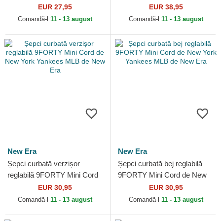
Angeles Dodgers MLB de
Denim de New York Yankees
EUR 27,95
EUR 38,95
New Era
MLB de New Era
Comandă-l
11 - 13 august
Comandă-l
11 - 13 august
New Era
New Era
Șepci curbată verzișor
Șepci curbată bej reglabilă
reglabilă 9FORTY Mini Cord
9FORTY Mini Cord de New
de New York Yankees MLB
York Yankees MLB de New
EUR 30,95
EUR 30,95
de New Era
Era
Comandă-l
11 - 13 august
Comandă-l
11 - 13 august