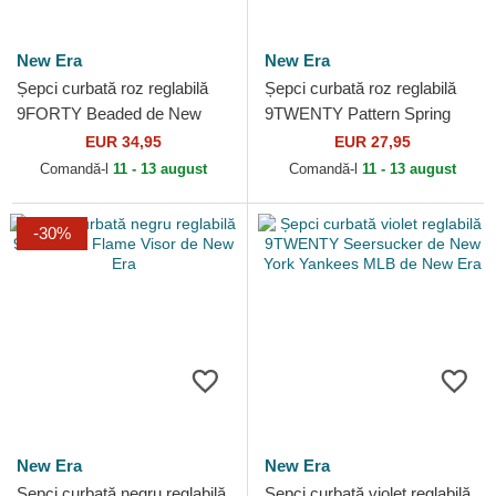
New Era
New Era
Șepci curbată roz reglabilă
Șepci curbată roz reglabilă
9FORTY Beaded de New
9TWENTY Pattern Spring
York Yankees MLB de New
Training Fan Pack 2025 de
EUR 34,95
EUR 27,95
Era
Los Angeles Dodgers...
Comandă-l
11 - 13 august
Comandă-l
11 - 13 august
-30%
New Era
New Era
Șepci curbată negru reglabilă
Șepci curbată violet reglabilă