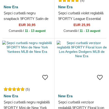
(5)
New Era
New Era
Șepci curbată negru
Șepci curbată violet reglabilă
snapback 9FORTY Satin de
9FORTY League Essential
New York Yankees MLB de
de New York Yankees MLB
EUR 30,95
EUR 25,95
New Era
de New Era
Comandă-l
11 - 13 august
Comandă-l
11 - 13 august
(5)
New Era
New Era
Șepci curbată negru reglabilă
Șepci curbată verzișor
9FORTY Mini de New York
reglabilă 9FORTY Floral Icon