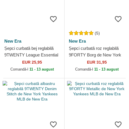
(5)
New Era
New Era
Șepci curbată bej reglabilă
Șepci curbată roz reglabilă
9TWENTY League Essential
9FORTY Borg de New York
Midi de Los Angeles Dodgers
Yankees MLB de New Era
EUR 25,95
EUR 31,95
MLB de New Era
Comandă-l
11 - 13 august
Comandă-l
11 - 13 august