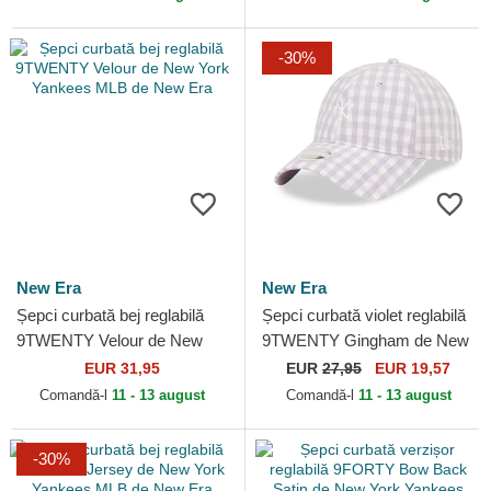
-30%
New Era
New Era
Șepci curbată bej reglabilă
Șepci curbată violet reglabilă
9TWENTY Velour de New
9TWENTY Gingham de New
York Yankees MLB de New
York Yankees MLB de New
EUR 31,95
EUR
27,95
EUR 19,57
Era
Era
Comandă-l
11 - 13 august
Comandă-l
11 - 13 august
-30%