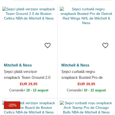
Mitchell & Ness
Mitchell & Ness
Șepci plată verzișor
Șepci curbată negru
snapback Team Ground 2.0
snapback Busted Pro de
de Boston Celtics NBA de
Detroit Red Wings NHL de
EUR 29,95
EUR 39,95
Mitchell & Ness
Mitchell & Ness
Comandă-l
10 - 12 august
Comandă-l
10 - 12 august
-20%