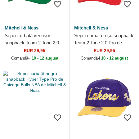
Mitchell & Ness
Mitchell & Ness
Șepci curbată verzișor
Șepci curbată roșu snapback
snapback Team 2 Tone 2.0
Team 2 Tone 2.0 Pro de
Pro de Boston Celtics NBA
Chicago Bulls NBA de
EUR 29,95
EUR 29,95
de Mitchell & Ness
Mitchell & Ness
Comandă-l
10 - 12 august
Comandă-l
10 - 12 august