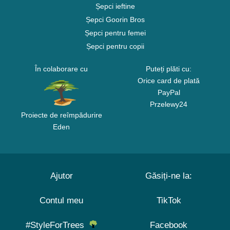
Șepci ieftine
Șepci Goorin Bros
Șepci pentru femei
Șepci pentru copii
În colaborare cu
Puteți plăti cu:
Orice card de plată
PayPal
Przelewy24
Proiecte de reîmpădurire
Eden
Ajutor
Găsiți-ne la:
Contul meu
TikTok
#StyleForTrees
Facebook