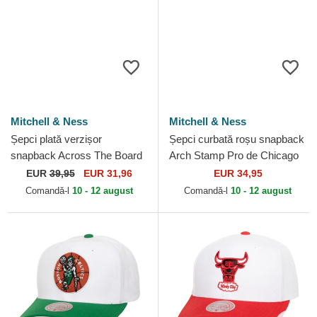
Mitchell & Ness
Mitchell & Ness
Șepci plată verzișor
Șepci curbată roșu snapback
snapback Across The Board
Arch Stamp Pro de Chicago
de Boston Celtics NBA de
Bulls NBA de Mitchell & Ness
EUR
39,95
EUR 31,96
EUR 34,95
Mitchell & Ness
Comandă-l
10 - 12 august
Comandă-l
10 - 12 august