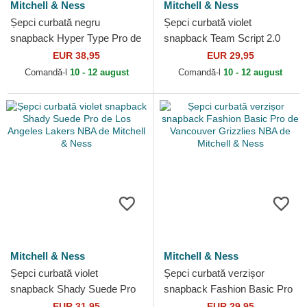
Mitchell & Ness
Mitchell & Ness
Șepci curbată negru
Șepci curbată violet
snapback Hyper Type Pro de
snapback Team Script 2.0
Chicago Bulls NBA de
Pro de Los Angeles Lakers
EUR 38,95
EUR 29,95
Mitchell & Ness
NBA de Mitchell & Ness
Comandă-l
10 - 12 august
Comandă-l
10 - 12 august
Mitchell & Ness
Mitchell & Ness
Șepci curbată violet
Șepci curbată verzișor
snapback Shady Suede Pro
snapback Fashion Basic Pro
de Los Angeles Lakers NBA
de Vancouver Grizzlies NBA
EUR 31,95
EUR 29,95