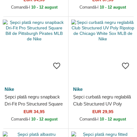
New York Yankees MLB...
Dodgers MLB de Nike
Comandă-l
10 - 12 august
Comandă-l
10 - 12 august
Nike
Nike
Șepci plată negru snapback
Șepci curbată negru reglabilă
Dri-Fit Pro Structured Square
Club Structured UV Poly
Bill de Pittsburgh Pirates
Ripstop de Chicago White
EUR 34,95
EUR 29,95
MLB de Nike
Sox MLB de Nike
Comandă-l
10 - 12 august
Comandă-l
10 - 12 august