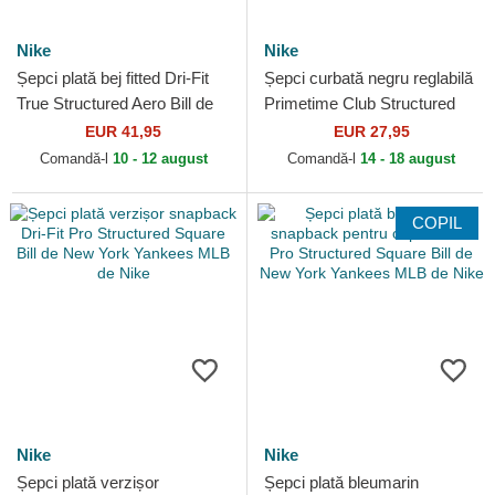
Nike
Nike
Șepci plată bej fitted Dri-Fit
Șepci curbată negru reglabilă
True Structured Aero Bill de
Primetime Club Structured
New York Yankees MLB de
UV Poly Ripstop de Los
EUR 41,95
EUR 27,95
Nike
Angeles Dodgers...
Comandă-l
10 - 12 august
Comandă-l
14 - 18 august
COPIL
Nike
Nike
Șepci plată verzișor
Șepci plată bleumarin