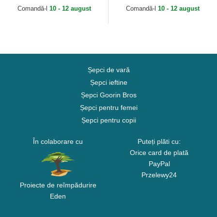
de Los Angeles...
Nike
Comandă-l
10 - 12 august
Comandă-l
10 - 12 august
Șepci de vară
Șepci ieftine
Șepci Goorin Bros
Șepci pentru femei
Șepci pentru copii
În colaborare cu
Puteți plăti cu:
Orice card de plată
PayPal
Przelewy24
Proiecte de reîmpădurire
Eden