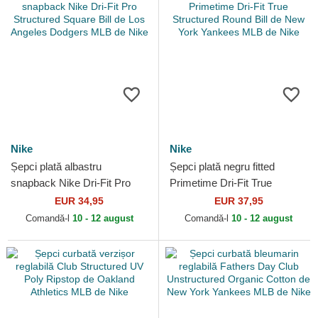
Nike
Nike
Șepci plată albastru
Șepci plată negru fitted
snapback Nike Dri-Fit Pro
Primetime Dri-Fit True
Structured Square Bill de Los
Structured Round Bill de New
EUR 34,95
EUR 37,95
Angeles Dodgers MLB...
York Yankees MLB de...
Comandă-l
10 - 12 august
Comandă-l
10 - 12 august