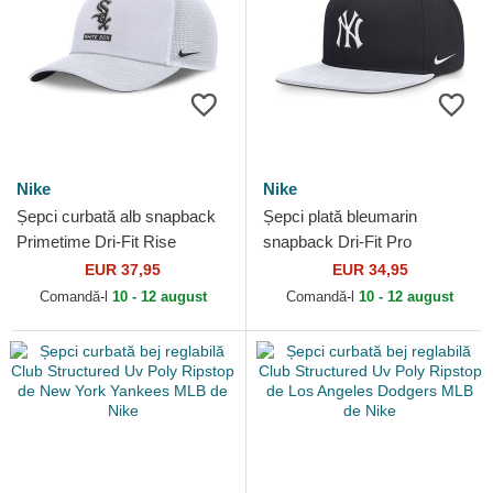
Nike
Nike
Șepci curbată alb snapback
Șepci plată bleumarin
Primetime Dri-Fit Rise
snapback Dri-Fit Pro
Structured de Chicago White
Structured Square Bill de
EUR 37,95
EUR 34,95
Sox MLB de Nike
New York Yankees MLB de
Comandă-l
10 - 12 august
Comandă-l
10 - 12 august
Nike