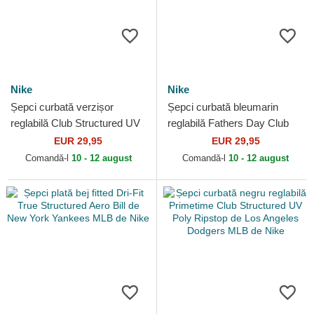
Nike
Nike
Șepci curbată verzișor
Șepci curbată bleumarin
reglabilă Club Structured UV
reglabilă Fathers Day Club
Poly Ripstop de Oakland
Unstructured Organic Cotton
EUR 29,95
EUR 29,95
Athletics MLB de Nike
de New York...
Comandă-l
10 - 12 august
Comandă-l
10 - 12 august