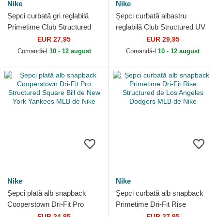
Nike
Nike
Șepci curbată gri reglabilă
Șepci curbată albastru
Primetime Club Structured
reglabilă Club Structured UV
UV Poly Ripstop de New
Poly Ripstop de Los Angeles
EUR 27,95
EUR 29,95
York Yankees MLB de...
Dodgers MLB de Nike
Comandă-l
10 - 12 august
Comandă-l
10 - 12 august
Nike
Nike
Șepci plată alb snapback
Șepci curbată alb snapback
Cooperstown Dri-Fit Pro
Primetime Dri-Fit Rise
Structured Square Bill de
Structured de Los Angeles
EUR 34,95
EUR 37,95