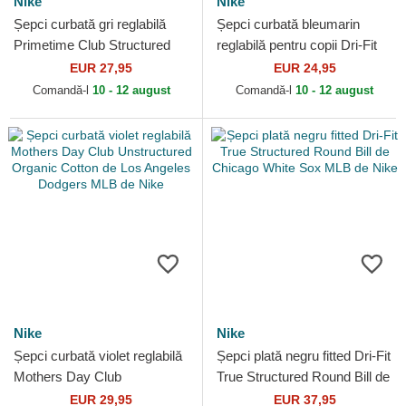
Nike
Nike
Șepci curbată gri reglabilă
Șepci curbată bleumarin
Primetime Club Structured
reglabilă pentru copii Dri-Fit
UV Poly Ripstop de Los
Club Structured de New York
EUR 27,95
EUR 24,95
Angeles Dodgers MLB...
Yankees MLB de...
Comandă-l
10 - 12 august
Comandă-l
10 - 12 august
Nike
Nike
Șepci curbată violet reglabilă
Șepci plată negru fitted Dri-Fit
Mothers Day Club
True Structured Round Bill de
Unstructured Organic Cotton
Chicago White Sox MLB de
EUR 29,95
EUR 37,95