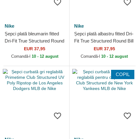
Nike
Nike
Șepci plată bleumarin fitted
Șepci plată albastru fitted Dri-
Dri-Fit True Structured Round
Fit True Structured Round Bill
Bill de New York Yankees
de Los Angeles Dodgers
EUR 37,95
EUR 37,95
MLB de Nike
MLB de Nike
Comandă-l
10 - 12 august
Comandă-l
10 - 12 august
COPIL