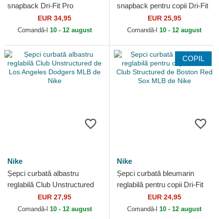
snapback Dri-Fit Pro
snapback pentru copii Dri-Fit
Structured Square Bill de
Pro Structured Square Bill de
EUR 34,95
EUR 25,95
New York Yankees MLB de
New York...
Comandă-l
10 - 12 august
Comandă-l
10 - 12 august
Nike
COPIL
Nike
Nike
Șepci curbată albastru
Șepci curbată bleumarin
reglabilă Club Unstructured
reglabilă pentru copii Dri-Fit
de Los Angeles Dodgers
Club Structured de Boston
EUR 27,95
EUR 24,95
MLB de Nike
Red Sox MLB de Nike
Comandă-l
10 - 12 august
Comandă-l
10 - 12 august