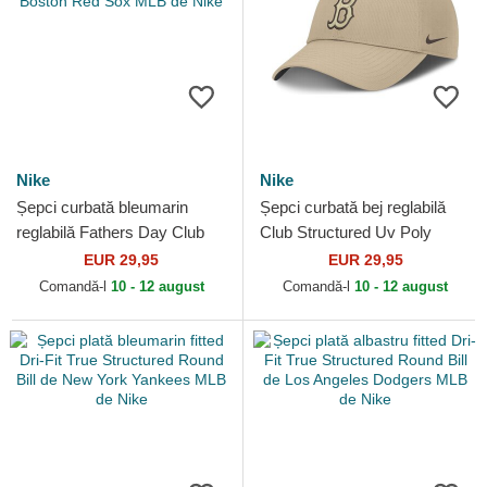
Nike
Nike
Șepci curbată bleumarin
Șepci curbată bej reglabilă
reglabilă Fathers Day Club
Club Structured Uv Poly
Unstructured Organic Cotton
Ripstop de Boston Red Sox
EUR 29,95
EUR 29,95
de Boston Red Sox...
MLB de Nike
Comandă-l
10 - 12 august
Comandă-l
10 - 12 august