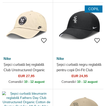
COPIL
Nike
Nike
Șepci curbată bej reglabilă
Șepci curbată negru reglabilă
Club Unstructured Organic
pentru copii Dri-Fit Club
Cotton de New York Yankees
Structured de Chicago White
EUR 27,95
EUR 24,95
MLB de Nike
Sox MLB de Nike
Comandă-l
10 - 12 august
Comandă-l
10 - 12 august