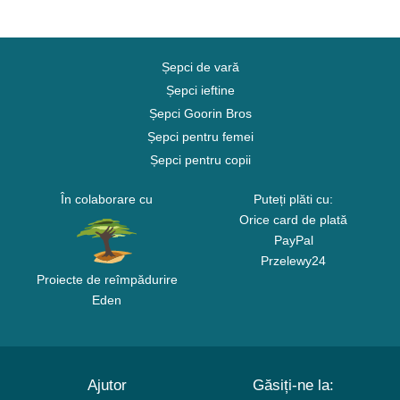
Șepci de vară
Șepci ieftine
Șepci Goorin Bros
Șepci pentru femei
Șepci pentru copii
În colaborare cu
Puteți plăti cu:
Orice card de plată
PayPal
Przelewy24
Proiecte de reîmpădurire
Eden
Ajutor
Găsiți-ne la: