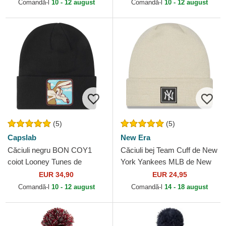
Comandă-l
10 - 12 august
Comandă-l
10 - 12 august
(5)
(5)
Capslab
New Era
Căciuli negru BON COY1
Căciuli bej Team Cuff de New
coiot Looney Tunes de
York Yankees MLB de New
Capslab
Era
EUR 34,90
EUR 24,95
Comandă-l
10 - 12 august
Comandă-l
14 - 18 august