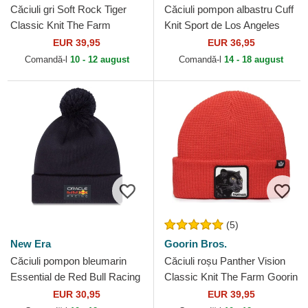
Căciuli gri Soft Rock Tiger
Căciuli pompon albastru Cuff
Classic Knit The Farm
Knit Sport de Los Angeles
Goorin Bros.
Dodgers MLB de New Era
EUR 39,95
EUR 36,95
Comandă-l
10 - 12 august
Comandă-l
14 - 18 august
(5)
New Era
Goorin Bros.
Căciuli pompon bleumarin
Căciuli roșu Panther Vision
Essential de Red Bull Racing
Classic Knit The Farm Goorin
Formula 1 de New Era
Bros.
EUR 30,95
EUR 39,95