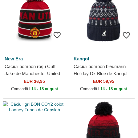
New Era
Kangol
Căciuli pompon roșu Cuff
Căciuli pompon bleumarin
Jake de Manchester United
Holiday Dk Blue de Kangol
Football Club Premier League
EUR 36,95
EUR 59,95
de New Era
Comandă-l
14 - 18 august
Comandă-l
14 - 18 august