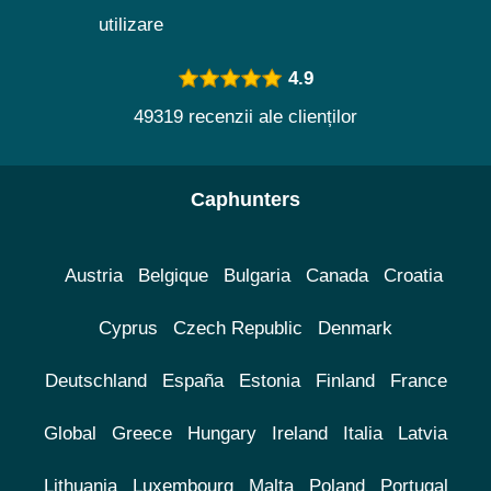
utilizare
4.9
49319 recenzii ale clienților
Caphunters
Austria
Belgique
Bulgaria
Canada
Croatia
Cyprus
Czech Republic
Denmark
Deutschland
España
Estonia
Finland
France
Global
Greece
Hungary
Ireland
Italia
Latvia
Lithuania
Luxembourg
Malta
Poland
Portugal