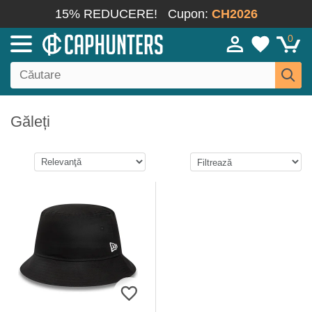
15% REDUCERE!
Cupon:
CH2026
0
Găleți