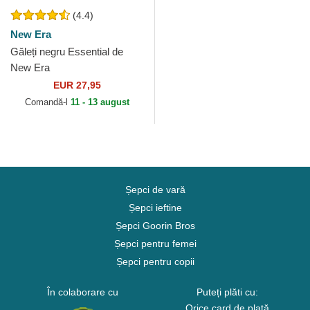
(4.4)
New Era
Găleți negru Essential de
New Era
EUR 27,95
Comandă-l
11 - 13 august
Șepci de vară
Șepci ieftine
Șepci Goorin Bros
Șepci pentru femei
Șepci pentru copii
În colaborare cu
Puteți plăti cu:
Orice card de plată