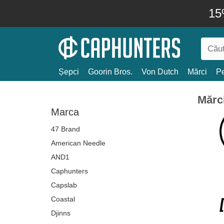
15
Șepci
Goorin Bros.
Von Dutch
Mărci
Pe
Mărc
Marca
47 Brand
American Needle
AND1
Caphunters
Capslab
Coastal
Djinns