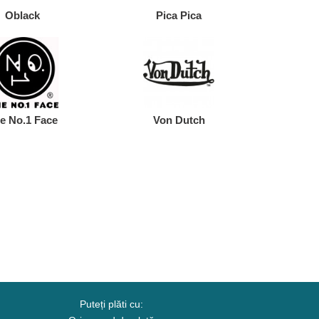
Oblack
Pica Pica
e No.1 Face
Von Dutch
Puteți plăti cu: