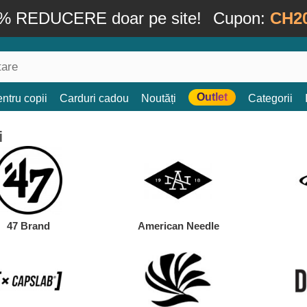
% REDUCERE doar pe site!
Cupon:
CH2
Outlet
ntru copii
Carduri cadou
Noutăți
Categorii
i
47 Brand
American Needle