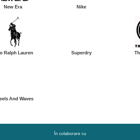
New Era
Nike
o Ralph Lauren
Superdry
Th
els And Waves
În colaborare cu