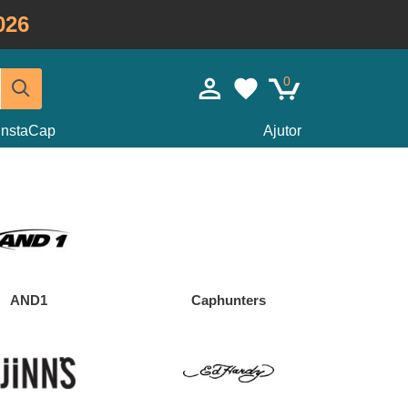
026
0
InstaCap
Ajutor
AND1
Caphunters