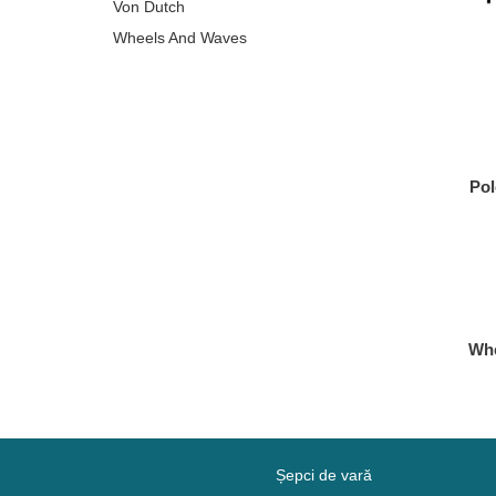
Von Dutch
Wheels And Waves
Pol
Whe
Șepci de vară