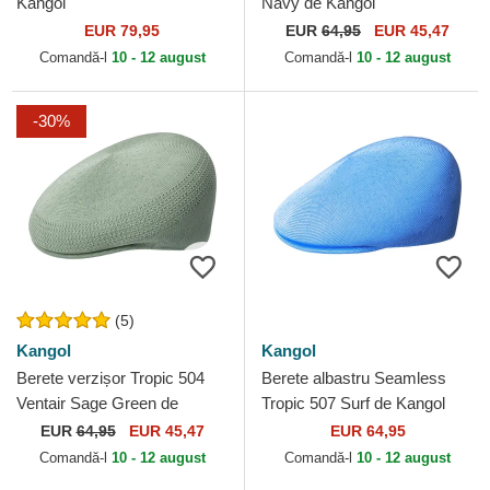
Kangol
Navy de Kangol
EUR 79,95
EUR
64,95
EUR 45,47
Comandă-l
10 - 12 august
Comandă-l
10 - 12 august
-30%
(5)
Kangol
Kangol
Berete verzișor Tropic 504
Berete albastru Seamless
Ventair Sage Green de
Tropic 507 Surf de Kangol
Kangol
EUR
64,95
EUR 45,47
EUR 64,95
Comandă-l
10 - 12 august
Comandă-l
10 - 12 august