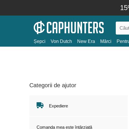
15
Șepci
Von Dutch
New Era
Mărci
Pentru
Categorii de ajutor
Expediere
Comanda mea este întârziată