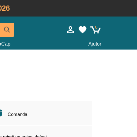
026
0
taCap
Ajutor
Comanda
 primit un articol defect.