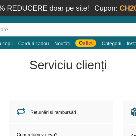
% REDUCERE doar pe site!
Cupon:
CH2
Outlet
 copii
Carduri cadou
Noutăți
Categorii
Ins
Serviciu clienți
Returnări și rambursări
Cum returnez ceva?
Am