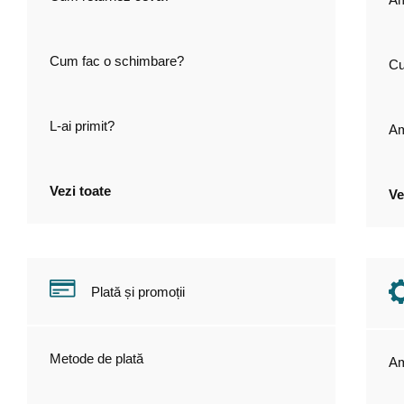
Cum fac o schimbare?
Cu
L-ai primit?
Am
Vezi toate
Ve
Plată și promoții
Metode de plată
Am