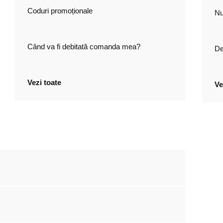
Coduri promoționale
Nu
Când va fi debitată comanda mea?
De
Vezi toate
Ve