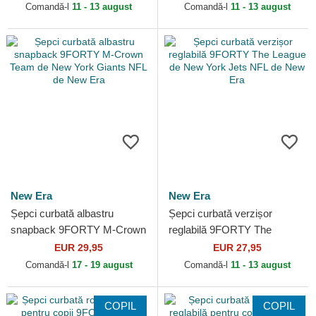
Seattle Seahawks NFL de
NFL de New Era
Comandă-l
11 - 13 august
Comandă-l
11 - 13 august
New Era
New Era
New Era
Șepci curbată albastru
Șepci curbată verzișor
snapback 9FORTY M-Crown
reglabilă 9FORTY The
Team de New York Giants
League de New York Jets
EUR 29,95
EUR 27,95
NFL de New Era
NFL de New Era
Comandă-l
17 - 19 august
Comandă-l
11 - 13 august
COPIL
COPIL