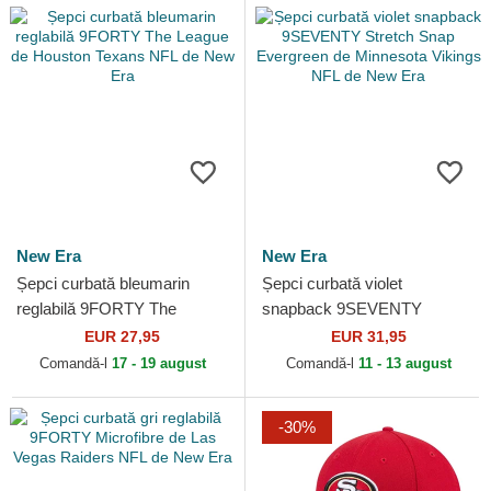
New Era
New Era
Șepci curbată bleumarin
Șepci curbată violet
reglabilă 9FORTY The
snapback 9SEVENTY
League de Houston Texans
Stretch Snap Evergreen de
EUR 27,95
EUR 31,95
NFL de New Era
Minnesota Vikings NFL de
Comandă-l
17 - 19 august
Comandă-l
11 - 13 august
New Era
-30%