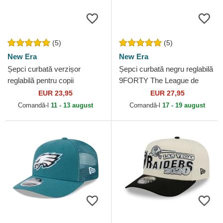
(5)
(5)
New Era
New Era
Șepci curbată verzișor
Șepci curbată negru reglabilă
reglabilă pentru copii
9FORTY The League de
9FORTY The League de
Jacksonville Jaguars NFL de
EUR 23,95
EUR 27,95
Green Bay Packers NFL de
New Era
Comandă-l
11 - 13 august
Comandă-l
17 - 19 august
New Era