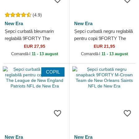
(4.9)
New Era
New Era
Șepci curbată bleumarin
Șepci curbată negru reglabilă
reglabilă 9FORTY The
pentru copii 9FORTY The
League de Dallas Cowboys
League de Las Vegas
EUR 27,95
EUR 21,95
NFL de New Era
Raiders NFL de New Era
Comandă-l
11 - 13 august
Comandă-l
11 - 13 august
COPIL
New Era
New Era