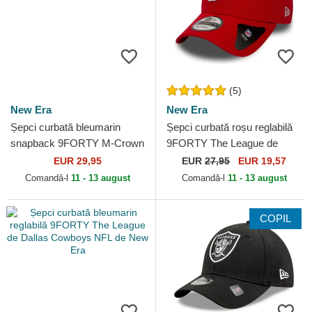
(5)
New Era
New Era
Șepci curbată bleumarin
Șepci curbată roșu reglabilă
snapback 9FORTY M-Crown
9FORTY The League de
Team de Seattle Seahawks
Kansas City Chiefs NFL de
EUR 29,95
EUR
27,95
EUR 19,57
NFL de New Era
New Era
Comandă-l
11 - 13 august
Comandă-l
11 - 13 august
COPIL