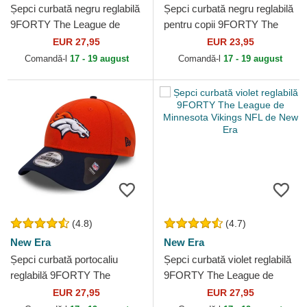
Șepci curbată negru reglabilă
Șepci curbată negru reglabilă
9FORTY The League de
pentru copii 9FORTY The
Carolina Panthers NFL de
League de Pittsburgh
EUR 27,95
EUR 23,95
New Era
Steelers NFL de New Era
Comandă-l
17 - 19 august
Comandă-l
17 - 19 august
(4.8)
(4.7)
New Era
New Era
Șepci curbată portocaliu
Șepci curbată violet reglabilă
reglabilă 9FORTY The
9FORTY The League de
League de Denver Broncos
Minnesota Vikings NFL de
EUR 27,95
EUR 27,95
NFL de New Era
New Era