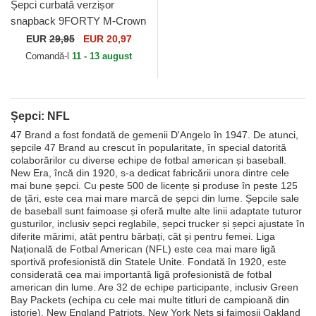
Șepci curbată verzișor
snapback 9FORTY M-Crown
Team de New York Jets NFL
EUR
29,95
EUR 20,97
de New Era
Comandă-l
11 - 13 august
Șepci: NFL
47 Brand a fost fondată de gemenii D'Angelo în 1947. De atunci,
șepcile 47 Brand au crescut în popularitate, în special datorită
colaborărilor cu diverse echipe de fotbal american și baseball.
New Era, încă din 1920, s-a dedicat fabricării unora dintre cele
mai bune șepci. Cu peste 500 de licențe și produse în peste 125
de țări, este cea mai mare marcă de șepci din lume. Șepcile sale
de baseball sunt faimoase și oferă multe alte linii adaptate tuturor
gusturilor, inclusiv șepci reglabile, șepci trucker și șepci ajustate în
diferite mărimi, atât pentru bărbați, cât și pentru femei. Liga
Națională de Fotbal American (NFL) este cea mai mare ligă
sportivă profesionistă din Statele Unite. Fondată în 1920, este
considerată cea mai importantă ligă profesionistă de fotbal
american din lume. Are 32 de echipe participante, inclusiv Green
Bay Packets (echipa cu cele mai multe titluri de campioană din
istorie), New England Patriots, New York Nets și faimoșii Oakland