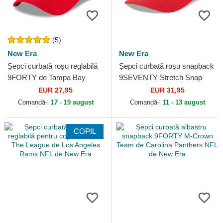
(5)
New Era
New Era
Șepci curbată roșu reglabilă
Șepci curbată roșu snapback
9FORTY de Tampa Bay
9SEVENTY Stretch Snap
Buccaneers NFL de New Era
Evergreen de Kansas City
EUR 27,95
EUR 31,95
Chiefs NFL de New Era
Comandă-l
17 - 19 august
Comandă-l
11 - 13 august
COPIL