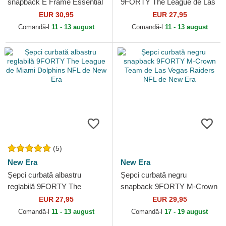
snapback E Frame Essential
9FORTY The League de Las
de Las Vegas Raiders NFL
Vegas Raiders NFL de New
EUR 30,95
EUR 27,95
de New Era
Era
Comandă-l
11 - 13 august
Comandă-l
11 - 13 august
(5)
New Era
New Era
Șepci curbată albastru
Șepci curbată negru
reglabilă 9FORTY The
snapback 9FORTY M-Crown
League de Miami Dolphins
Team de Las Vegas Raiders
EUR 27,95
EUR 29,95
NFL de New Era
NFL de New Era
Comandă-l
11 - 13 august
Comandă-l
17 - 19 august