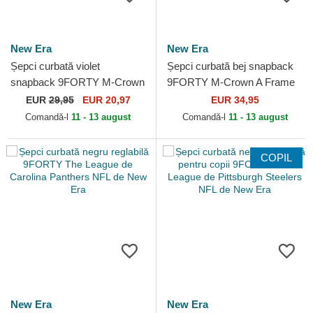
New Era
New Era
Șepci curbată violet
Șepci curbată bej snapback
snapback 9FORTY M-Crown
9FORTY M-Crown A Frame
Team de Minnesota Vikings
Fray de Las Vegas Raiders
EUR
29,95
EUR 20,97
EUR 34,95
NFL de New Era
NFL de New Era
Comandă-l
11 - 13 august
Comandă-l
11 - 13 august
COPIL
New Era
New Era