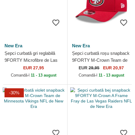
New Era
New Era
Șepci curbată gri reglabilă
Șepci curbată roșu snapback
9FORTY Microfibre de Las
9FORTY M-Crown Team de
Vegas Raiders NFL de New
San Francisco 49ers NFL de
EUR 27,95
EUR
29,95
EUR 20,97
Era
New Era
Comandă-l
11 - 13 august
Comandă-l
11 - 13 august
-30%