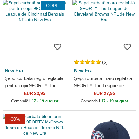
COPIL
(5)
New Era
New Era
Șepci curbată negru reglabilă
Șepci curbată maro reglabilă
pentru copii 9FORTY The
9FORTY The League de
League de Cincinnati Bengals
Cleveland Browns NFL de
EUR 23,95
EUR 27,95
NFL de New Era
New Era
Comandă-l
17 - 19 august
Comandă-l
17 - 19 august
-30%