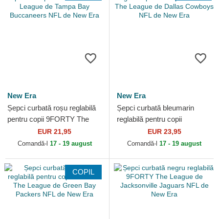
New Era
New Era
Șepci curbată roșu reglabilă
Șepci curbată bleumarin
pentru copii 9FORTY The
reglabilă pentru copii
League de Tampa Bay
9FORTY The League de
EUR 21,95
EUR 23,95
Buccaneers NFL de New Era
Dallas Cowboys NFL de New
Comandă-l
17 - 19 august
Comandă-l
17 - 19 august
Era
COPIL