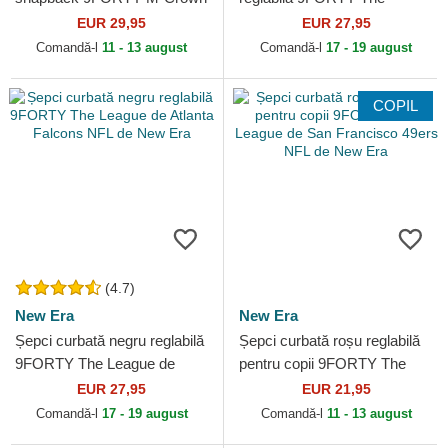
Team de Miami Dolphins NFL
League de New York Giants
EUR 29,95
EUR 27,95
de New Era
NFL de New Era
Comandă-l
11 - 13 august
Comandă-l
17 - 19 august
COPIL
(4.7)
New Era
New Era
Șepci curbată negru reglabilă
Șepci curbată roșu reglabilă
9FORTY The League de
pentru copii 9FORTY The
Atlanta Falcons NFL de New
League de San Francisco
EUR 27,95
EUR 21,95
Era
49ers NFL de New Era
Comandă-l
17 - 19 august
Comandă-l
11 - 13 august