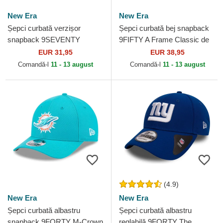
New Era
New Era
Șepci curbată verzișor
Șepci curbată bej snapback
snapback 9SEVENTY
9FIFTY A Frame Classic de
Stretch Snap Evergreen de
Las Vegas Raiders NFL de
EUR 31,95
EUR 38,95
Philadelphia Eagles NFL de
New Era
Comandă-l
11 - 13 august
Comandă-l
11 - 13 august
New...
(4.9)
New Era
New Era
Șepci curbată albastru
Șepci curbată albastru
snapback 9FORTY M-Crown
reglabilă 9FORTY The