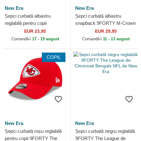
New Era
New Era
Șepci curbată albastru
Șepci curbată albastru
reglabilă pentru copii
snapback 9FORTY M-Crown
9FORTY The League de Los
Team de Carolina Panthers
EUR 23,95
EUR 29,95
Angeles Rams NFL de New
NFL de New Era
Comandă-l
17 - 19 august
Comandă-l
11 - 13 august
Era
COPIL
New Era
New Era
Șepci curbată roșu reglabilă
Șepci curbată negru reglabilă
pentru copii 9FORTY The
9FORTY The League de