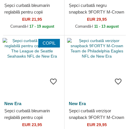
Șepci curbată bleumarin
Șepci curbată negru
reglabilă pentru copii
snapback 9FORTY M-Crown
9FORTY The League de
Team de New Orleans Saints
EUR 21,95
EUR 29,95
New England Patriots NFL
NFL de New Era
Comandă-l
17 - 19 august
Comandă-l
11 - 13 august
de...
COPIL
New Era
New Era
Șepci curbată bleumarin
Șepci curbată verzișor
reglabilă pentru copii
snapback 9FORTY M-Crown
9FORTY The League de
Team de Philadelphia Eagles
EUR 23,95
EUR 29,95