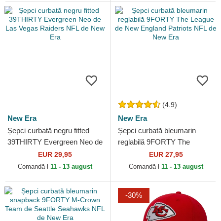
(4.9)
New Era
New Era
Șepci curbată negru fitted
Șepci curbată bleumarin
39THIRTY Evergreen Neo de
reglabilă 9FORTY The
Las Vegas Raiders NFL de
League de New England
EUR 29,95
EUR 27,95
New Era
Patriots NFL de New Era
Comandă-l
11 - 13 august
Comandă-l
11 - 13 august
-30%