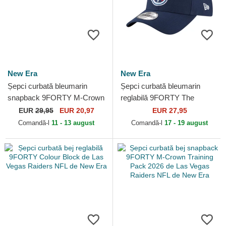
New Era
New Era
Șepci curbată bleumarin
Șepci curbată bleumarin
snapback 9FORTY M-Crown
reglabilă 9FORTY The
Team de Houston Texans
League de Tennessee Titans
EUR
29,95
EUR 20,97
EUR 27,95
NFL de New Era
NFL de New Era
Comandă-l
11 - 13 august
Comandă-l
17 - 19 august