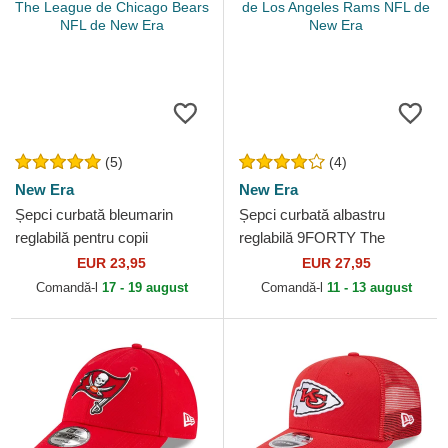
(5)
(4)
New Era
New Era
Șepci curbată bleumarin
Șepci curbată albastru
reglabilă pentru copii
reglabilă 9FORTY The
9FORTY The League de
League de Los Angeles
EUR 23,95
EUR 27,95
Chicago Bears NFL de New
Rams NFL de New Era
Comandă-l
17 - 19 august
Comandă-l
11 - 13 august
Era