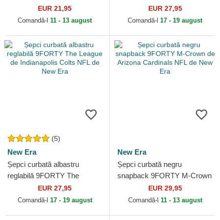
League de Kansas City
Cincinnati Bengals NFL de
EUR 21,95
EUR 27,95
Chiefs NFL de New Era
New Era
Comandă-l
11 - 13 august
Comandă-l
17 - 19 august
(5)
New Era
New Era
Șepci curbată albastru
Șepci curbată negru
reglabilă 9FORTY The
snapback 9FORTY M-Crown
League de Indianapolis Colts
de Arizona Cardinals NFL de
EUR 27,95
EUR 29,95
NFL de New Era
New Era
Comandă-l
17 - 19 august
Comandă-l
11 - 13 august