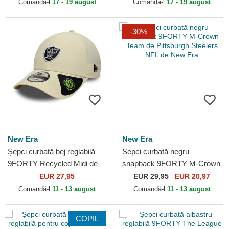
Comandă-l
17 - 19 august
Comandă-l
17 - 19 august
-30%
New Era
New Era
Șepci curbată bej reglabilă
Șepci curbată negru
9FORTY Recycled Midi de
snapback 9FORTY M-Crown
Las Vegas Raiders NFL de
Team de Pittsburgh Steelers
EUR 27,95
EUR
29,95
EUR 20,97
New Era
NFL de New Era
Comandă-l
11 - 13 august
Comandă-l
11 - 13 august
COPIL