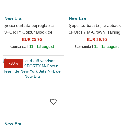
New Era
New Era
Șepci curbată bej reglabilă
Șepci curbată bej snapback
9FORTY Colour Block de
9FORTY M-Crown Training
Las Vegas Raiders NFL de
Pack 2026 de Las Vegas
EUR 25,95
EUR 39,95
New Era
Raiders NFL de New Era
Comandă-l
11 - 13 august
Comandă-l
11 - 13 august
-30%
New Era