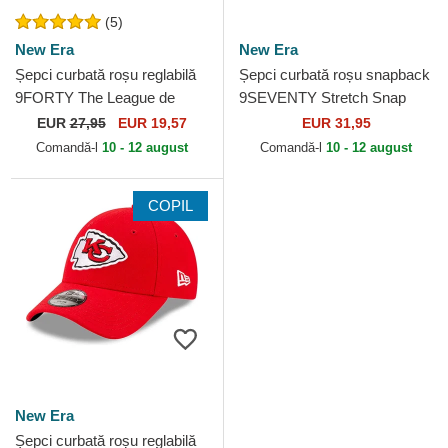
(5)
New Era
New Era
Șepci curbată roșu reglabilă
Șepci curbată roșu snapback
9FORTY The League de
9SEVENTY Stretch Snap
Kansas City Chiefs NFL de
Evergreen de Kansas City
EUR
27,95
EUR 19,57
EUR 31,95
New Era
Chiefs NFL de New Era
Comandă-l
10 - 12 august
Comandă-l
10 - 12 august
COPIL
New Era
Șepci curbată roșu reglabilă