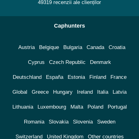
49319 recenzii ale clienților
Caphunters
Austria
Belgique
Bulgaria
Canada
Croatia
Cyprus
Czech Republic
Denmark
Deutschland
España
Estonia
Finland
France
Global
Greece
Hungary
Ireland
Italia
Latvia
Lithuania
Luxembourg
Malta
Poland
Portugal
Romania
Slovakia
Slovenia
Sweden
Switzerland
United Kingdom
Other countries