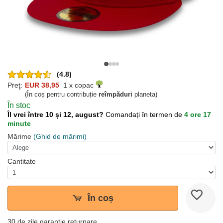
(4.8)
Preţ:
EUR 38,95
1 x copac
(În coș pentru contribuție
reîmpăduri
planeta)
În stoc
Îl vrei între 10 și 12, august?
Comandați în termen de
4 ore 17
minute
Mărime
(Ghid de mărimi)
Cantitate
În coș
30 de zile garanție returnare