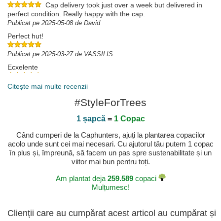
Cap delivery took just over a week but delivered in
perfect condition. Really happy with the cap.
Publicat pe 2025-05-08 de David
Perfect hut!
Publicat pe 2025-03-27 de VASSILIS
Ecxelente
Gracias por brindar una auténtica experiencia tanto
en la página web cómo en la entrega y llegada del producto estoy
Citește mai multe recenzii
más que satisfecho ahora seré cliente.
#StyleForTrees
Publicat pe 2025-03-21 de Jhon
1 șapcă
=
1 Copac
Când cumperi de la Caphunters, ajuți la plantarea copacilor
acolo unde sunt cei mai necesari. Cu ajutorul tău putem 1 copac
în plus și, împreună, să facem un pas spre sustenabilitate și un
viitor mai bun pentru toți.
Am plantat deja
259.589
copaci
Mulțumesc!
Clienții care au cumpărat acest articol au cumpărat și