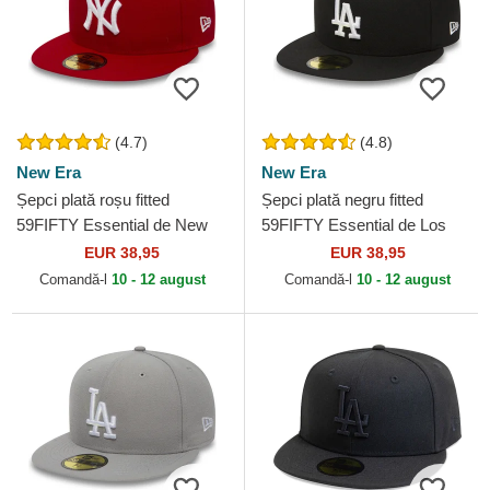
(4.7)
(4.8)
New Era
New Era
Șepci plată roșu fitted
Șepci plată negru fitted
59FIFTY Essential de New
59FIFTY Essential de Los
York Yankees MLB de New
Angeles Dodgers MLB de
EUR 38,95
EUR 38,95
Era
New Era
Comandă-l
10 - 12 august
Comandă-l
10 - 12 august