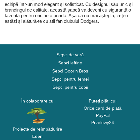
echipă într-un mod elegant și sofisticat. Cu designul său unic și
brandingul de calitate, această șapcă va deveni cu siguranță o
favorită pentru oricine o poartă. Așa că nu mai aștepta, ia-ți-o
astăzi și alătură-te cu stil fan clubului Dodgers.
Șepci de vară
Șepci ieftine
Șepci Goorin Bros
Șepci pentru femei
Șepci pentru copii
În colaborare cu
Puteți plăti cu:
Orice card de plată
PayPal
Przelewy24
Proiecte de reîmpădurire
Eden