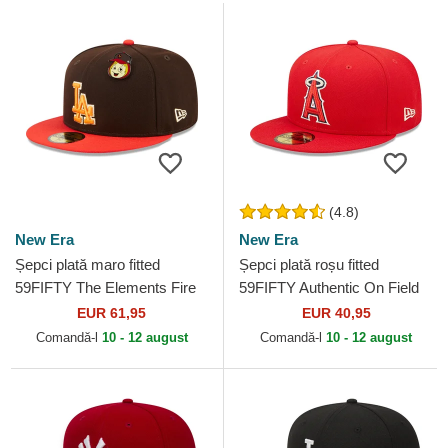
(4.8)
New Era
New Era
Șepci plată maro fitted
Șepci plată roșu fitted
59FIFTY The Elements Fire
59FIFTY Authentic On Field
Pin de Los Angeles Dodgers
de Los Angeles Angels MLB
EUR 61,95
EUR 40,95
MLB de New Era
de New Era
Comandă-l
10 - 12 august
Comandă-l
10 - 12 august