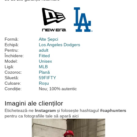
Formă:
Alte Șepci
Echipă:
Los Angeles Dodgers
Pentru:
adult
Închidere:
Fitted
Model:
Unisex
Ligă:
MLB
Cozoroc:
Plană
Siluetă:
59FIFTY
Culoare:
Roșu
Condiție:
Nou; 100% autentic
Imagini ale clienților
Etichetează-ne
Instagram
și folosește hashtagul
#caphunters
pentru ca fotografiile tale să apară aici