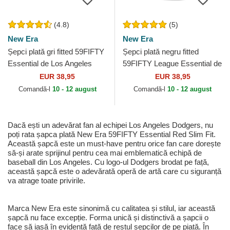
(4.8)
(5)
New Era
New Era
Șepci plată gri fitted 59FIFTY
Șepci plată negru fitted
Essential de Los Angeles
59FIFTY League Essential de
Dodgers MLB de New Era
Los Angeles Dodgers MLB
EUR 38,95
EUR 38,95
de New Era
Comandă-l
10 - 12 august
Comandă-l
10 - 12 august
Dacă ești un adevărat fan al echipei Los Angeles Dodgers, nu
poți rata șapca plată New Era 59FIFTY Essential Red Slim Fit.
Această șapcă este un must-have pentru orice fan care dorește
să-și arate sprijinul pentru cea mai emblematică echipă de
baseball din Los Angeles. Cu logo-ul Dodgers brodat pe față,
această șapcă este o adevărată operă de artă care cu siguranță
va atrage toate privirile.
Marca New Era este sinonimă cu calitatea și stilul, iar această
șapcă nu face excepție. Forma unică și distinctivă a șapcii o
face să iasă în evidență față de restul șepcilor de pe piață. În