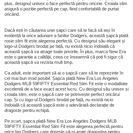
plus, designul unisex o face perfectă pentru oricine. Croiala slim
asigură o poziție perfectă pe cap, fiind confortabilă de purtat
oricând.
Dacă ești în căutarea unei șapci care să te facă să ieși în
evidență la orice adunare a fanilor Dodgers, această șapcă plată
roșie slim fit este alegerea perfectă. Cu designul său elegant și
logo-ul Dodgers brodat pe față, nu există nicio îndoială că
această șapcă va atrage toate privirile. În plus, marca New Era
este o garanție a calității, ceea ce înseamnă că poți fi sigur că
această șapcă va rezista mult timp.
Ca adult, este important să ai o șapcă care să te reprezinte în
cel mai bun mod posibil. Șapca plată New Era Los Angeles
Dodgers MLB 59FIFTY Essential Red Slim Fit este o modalitate
excelentă de a face exact acest lucru. Cu designul său unisex și
croiala slim, este o șapcă care se potrivește perfect oricărui
cap. Și cu logo-ul Dodgers brodat pe față, nu există nicio
îndoială că această șapcă este o adevărată declarație de
dragoste pentru echipă.
Pe scurt, șapca plată New Era Los Angeles Dodgers MLB
59FIFTY Essential Red Slim Fit este alegerea perfectă pentru
orice fan Dodgers care dorește să-și arate dragostea pentru