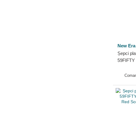
New Era
Șepci pla
59FIFTY 
New Yor
New Era
Coman