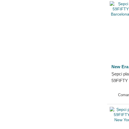
New Era
Șepci pla
59FIFTY 
Barcelon
Era
Coman