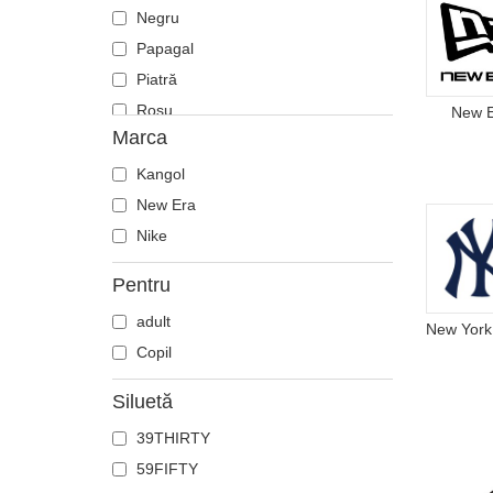
Negru
Papagal
Piatră
Roșu
New 
Marca
Verzișor
Violet
Kangol
New Era
Nike
Pentru
adult
Copil
Siluetă
39THIRTY
59FIFTY