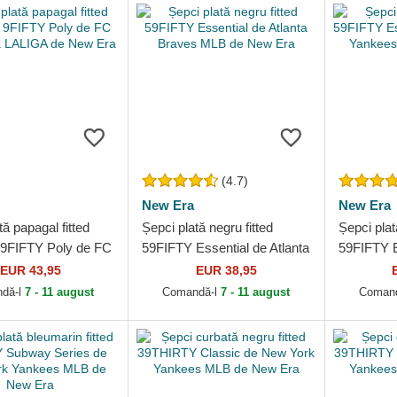
(4.7)
New Era
New Era
tă papagal fitted
Șepci plată negru fitted
Șepci plată
9FIFTY Poly de FC
59FIFTY Essential de Atlanta
59FIFTY E
a LALIGA de New
Braves MLB de New Era
York Yan
EUR 43,95
EUR 38,95
Era
dă-l
7 - 11 august
Comandă-l
7 - 11 august
Coman