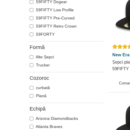
59FIFTY Dogear
59FIFTY Low Profile
59FIFTY Pre-Curved
59FIFTY Retro Crown
59FORTY
Formă
New Era
Alte Șepci
Șepci pla
Trucker
59FIFTY 
York Ya
Cozoroc
Era
Coman
curbată
Plană
Echipă
Arizona Diamondbacks
Atlanta Braves