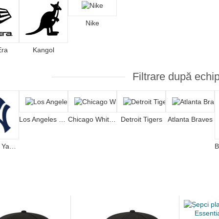
Nike
Era
Kangol
Filtrare după echi
Los Angeles Dodgers
Chicago White Sox
Detroit Tigers
Atlanta Braves
New York Yankees