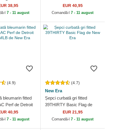
ork Yankees MLB
York Yankees MLB de New
EUR 38,95
EUR 40,95
ra
Era
dă-l
7 - 11 august
Comandă-l
7 - 11 august
(4.9)
(4.7)
New Era
ă bleumarin fitted
Șepci curbată gri fitted
C Perf de Detroit
39THIRTY Basic Flag de
LB de New Era
New Era
EUR 40,95
EUR 21,95
dă-l
7 - 11 august
Comandă-l
7 - 11 august