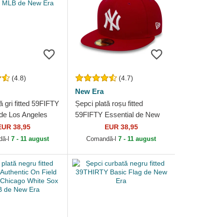
(4.8)
(4.7)
New Era
ă gri fitted 59FIFTY
Șepci plată roșu fitted
 de Los Angeles
59FIFTY Essential de New
MLB de New Era
York Yankees MLB de New
EUR 38,95
EUR 38,95
Era
dă-l
7 - 11 august
Comandă-l
7 - 11 august