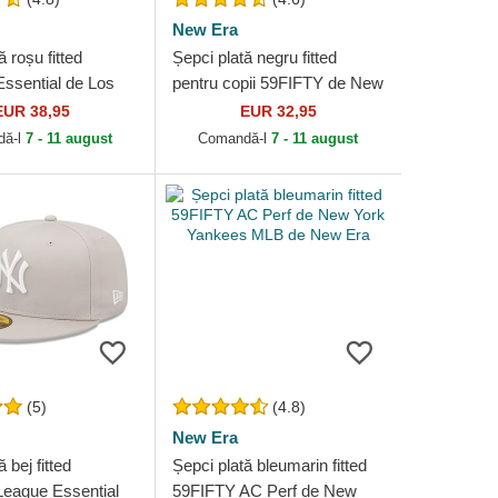
New Era
ă roșu fitted
Șepci plată negru fitted
ssential de Los
pentru copii 59FIFTY de New
Dodgers MLB de
York Yankees MLB de New
EUR 38,95
EUR 32,95
Era
dă-l
7 - 11 august
Comandă-l
7 - 11 august
(5)
(4.8)
New Era
 bej fitted
Șepci plată bleumarin fitted
eague Essential
59FIFTY AC Perf de New