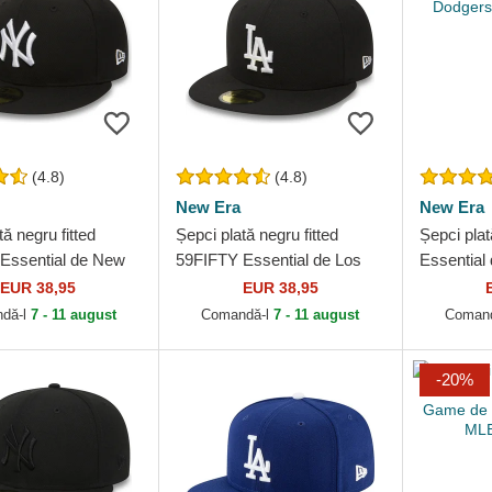
(4.8)
(4.8)
New Era
New Era
tă negru fitted
Șepci plată negru fitted
Șepci plat
Essential de New
59FIFTY Essential de Los
Essential
nkees MLB de New
Angeles Dodgers MLB de
Dodgers 
EUR 38,95
EUR 38,95
New Era
dă-l
7 - 11 august
Comandă-l
7 - 11 august
Coman
-20%