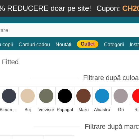
% REDUCERE doar pe site!
Cupon:
CH2
Outlet
 copii
Carduri cadou
Noutăți
Categorii
Ins
 Fitted
Filtrare după culoa
Bleumarin
Bej
Verzișor
Papagal
Maro
Albastru
Gri
R
Filtrare după mar