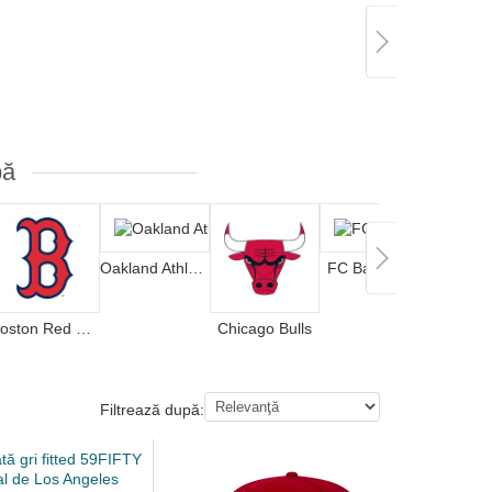
pă
Oakland Athletics
FC Barcelona
Boston Red Sox
Chicago Bulls
Filtrează după: