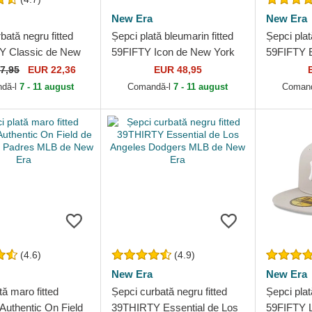
New Era
New Era
bată negru fitted
Șepci plată bleumarin fitted
Șepci plat
Y Classic de New
59FIFTY Icon de New York
59FIFTY E
nkees MLB de New
Yankees MLB de New Era
Angeles 
7,95
EUR 22,36
EUR 48,95
New Era
dă-l
7 - 11 august
Comandă-l
7 - 11 august
Coman
(4.6)
(4.9)
New Era
New Era
tă maro fitted
Șepci curbată negru fitted
Șepci plată
Authentic On Field
39THIRTY Essential de Los
59FIFTY L