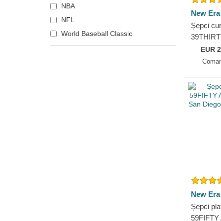
NBA
New York Mets
New Era
NFL
New York Yankees
Șepci cur
World Baseball Classic
Oakland Athletics
39THIRT
York Ya
Philadelphia Phillies
EUR
2
Era
Coman
Pittsburgh Pirates
Sacramento Kings
San Diego Padres
San Francisco Giants
Seattle Mariners
Texas Rangers
Toronto Raptors
New Era
Șepci pla
59FIFTY 