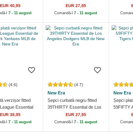
iego Padres MLB
Angeles Dodgers MLB de
de New Y
EUR 40,95
EUR 27,95
Era
New Era
de New E
dă-l
7 - 11 august
Comandă-l
7 - 11 august
Coman
(4.6)
(4.7)
New Era
New Era
ă verzișor fitted
Șepci curbată negru fitted
Șepci plat
League Essential
39THIRTY Essential de Los
59FIFTY A
York Yankees MLB
Angeles Dodgers MLB de
Tigers M
EUR 38,95
EUR 27,95
Era
New Era
dă-l
7 - 11 august
Comandă-l
7 - 11 august
Coman