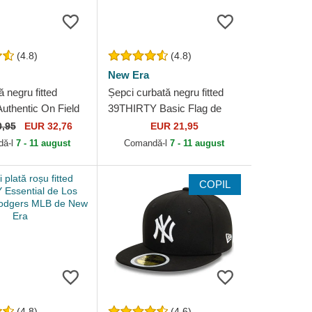
(4.8)
(4.8)
New Era
ă negru fitted
Șepci curbată negru fitted
uthentic On Field
39THIRTY Basic Flag de
Chicago White Sox
New Era
0,95
EUR 32,76
EUR 21,95
ew Era
dă-l
7 - 11 august
Comandă-l
7 - 11 august
COPIL
(4.8)
(4.6)