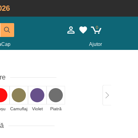
026
0
taCap
Ajutor
re
oșu
Camuflaj
Violet
Piatră
că