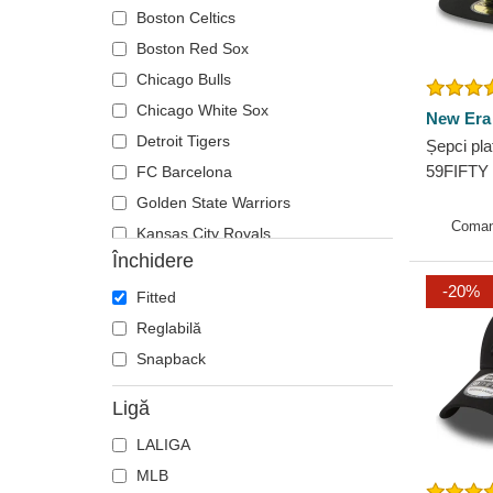
Boston Celtics
Boston Red Sox
Chicago Bulls
Chicago White Sox
New Era
Detroit Tigers
Șepci pla
59FIFTY 
FC Barcelona
New Yor
Golden State Warriors
New Era
Coman
Kansas City Royals
Închidere
Las Vegas Raiders
-20%
Los Angeles Angels
Fitted
Los Angeles Dodgers
Reglabilă
Los Angeles Lakers
Snapback
Memphis Grizzlies
Ligă
Miami Heat
LALIGA
Miami Marlins
MLB
Milwaukee Brewers