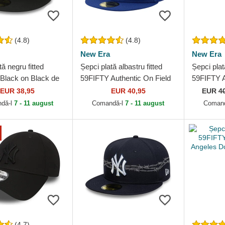
(4.8)
(4.8)
New Era
New Era
tă negru fitted
Șepci plată albastru fitted
Șepci plat
Black on Black de
59FIFTY Authentic On Field
59FIFTY A
k Yankees MLB de
Game de Los Angeles
Game de 
EUR 38,95
EUR 40,95
EUR
4
Dodgers MLB de New Era
MLB de N
dă-l
7 - 11 august
Comandă-l
7 - 11 august
Coman
(4.7)