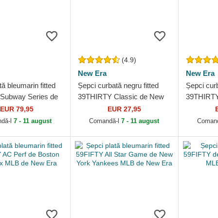
(4.9)
New Era
New Era
tă bleumarin fitted
Șepci curbată negru fitted
Șepci curb
Subway Series de
39THIRTY Classic de New
39THIRTY
k Yankees MLB de
York Yankees MLB de New
York Yan
EUR 79,95
EUR 27,95
Era
Era
dă-l
7 - 11 august
Comandă-l
7 - 11 august
Coman