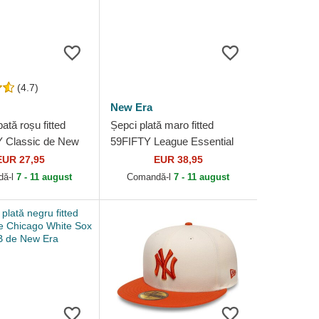
(4.7)
New Era
ată roșu fitted
Șepci plată maro fitted
 Classic de New
59FIFTY League Essential
kees MLB de New
de New York Yankees MLB
EUR 27,95
EUR 38,95
de New Era
dă-l
7 - 11 august
Comandă-l
7 - 11 august