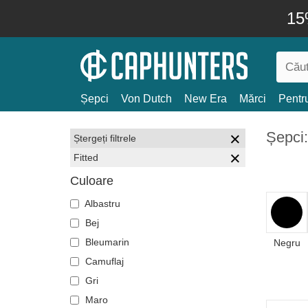
15
Șepci
Von Dutch
New Era
Mărci
Pentru
Șepci:
Ștergeți filtrele
Fitted
Culoare
Albastru
Bej
Bleumarin
Negru
Camuflaj
Gri
Maro