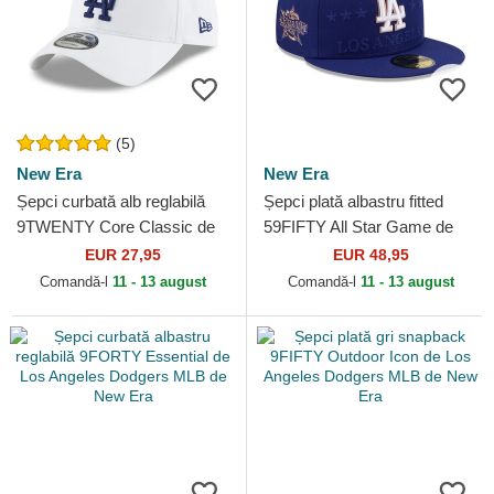
(5)
New Era
New Era
Șepci curbată alb reglabilă
Șepci plată albastru fitted
9TWENTY Core Classic de
59FIFTY All Star Game de
Los Angeles Dodgers MLB
Los Angeles Dodgers MLB
EUR 27,95
EUR 48,95
de New Era
de New Era
Comandă-l
11 - 13 august
Comandă-l
11 - 13 august