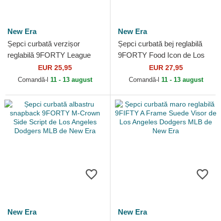
New Era
New Era
Șepci curbată verzișor
Șepci curbată bej reglabilă
reglabilă 9FORTY League
9FORTY Food Icon de Los
Ess 9FORTY League
Angeles Dodgers MLB de
EUR 25,95
EUR 27,95
Essential de Los Angeles
New Era
Comandă-l
11 - 13 august
Comandă-l
11 - 13 august
Dodgers...
New Era
New Era