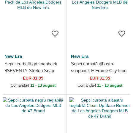
New Era
New Era
Șepci curbată gri snapback
Șepci curbată albastru
9SEVENTY Stretch Snap
snapback E Frame City Icon
Color Pack de Los Angeles
de Los Angeles Dodgers
EUR 31,95
EUR 31,95
Dodgers MLB de New Era
MLB de New Era
Comandă-l
11 - 13 august
Comandă-l
11 - 13 august