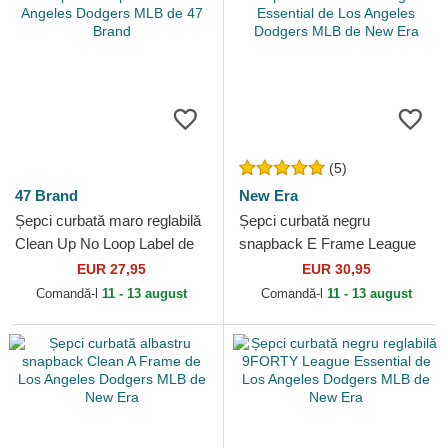
(5)
47 Brand
New Era
Șepci curbată maro reglabilă
Șepci curbată negru
Clean Up No Loop Label de
snapback E Frame League
Los Angeles Dodgers MLB
Essential de Los Angeles
EUR 27,95
EUR 30,95
de 47 Brand
Dodgers MLB de New Era
Comandă-l
11 - 13 august
Comandă-l
11 - 13 august