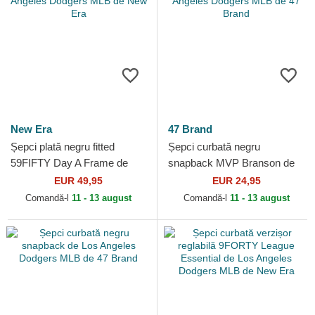
New Era
47 Brand
Șepci plată negru fitted
Șepci curbată negru
59FIFTY Day A Frame de
snapback MVP Branson de
Los Angeles Dodgers MLB
Los Angeles Dodgers MLB
EUR 49,95
EUR 24,95
de New Era
de 47 Brand
Comandă-l
11 - 13 august
Comandă-l
11 - 13 august