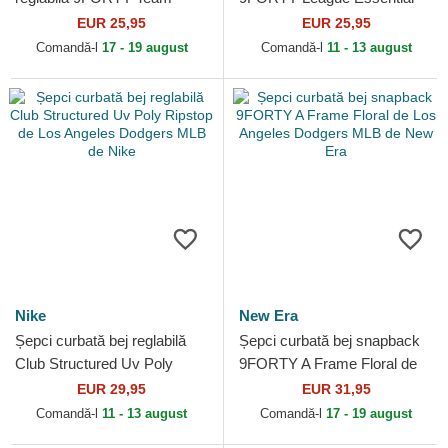
Outline de Los Angeles
de Los Angeles Dodgers
EUR 25,95
EUR 25,95
Dodgers MLB de New Era
MLB de New Era
Comandă-l
17 - 19 august
Comandă-l
11 - 13 august
Nike
New Era
Șepci curbată bej reglabilă
Șepci curbată bej snapback
Club Structured Uv Poly
9FORTY A Frame Floral de
Ripstop de Los Angeles
Los Angeles Dodgers MLB
EUR 29,95
EUR 31,95
Dodgers MLB de Nike
de New Era
Comandă-l
11 - 13 august
Comandă-l
17 - 19 august