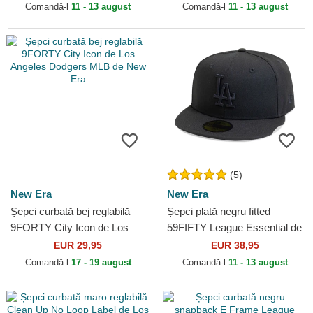
MLB de New Era
de 47 Brand
Comandă-l
11 - 13 august
Comandă-l
11 - 13 august
(5)
New Era
New Era
Șepci curbată bej reglabilă
Șepci plată negru fitted
9FORTY City Icon de Los
59FIFTY League Essential de
Angeles Dodgers MLB de
Los Angeles Dodgers MLB
EUR 29,95
EUR 38,95
New Era
de New Era
Comandă-l
17 - 19 august
Comandă-l
11 - 13 august