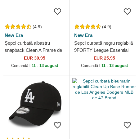
(4.9)
(4.9)
New Era
New Era
Șepci curbată albastru
Șepci curbată negru reglabilă
snapback Clean A Frame de
9FORTY League Essential
Los Angeles Dodgers MLB
de Los Angeles Dodgers
EUR 30,95
EUR 25,95
de New Era
MLB de New Era
Comandă-l
11 - 13 august
Comandă-l
11 - 13 august