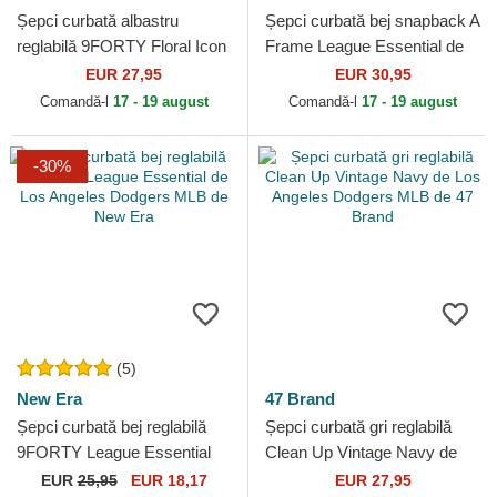
Șepci curbată albastru
Șepci curbată bej snapback A
reglabilă 9FORTY Floral Icon
Frame League Essential de
de Los Angeles Dodgers
Los Angeles Dodgers MLB
EUR 27,95
EUR 30,95
MLB de New Era
de New Era
Comandă-l
17 - 19 august
Comandă-l
17 - 19 august
-30%
(5)
New Era
47 Brand
Șepci curbată bej reglabilă
Șepci curbată gri reglabilă
9FORTY League Essential
Clean Up Vintage Navy de
de Los Angeles Dodgers
Los Angeles Dodgers MLB
EUR
25,95
EUR 18,17
EUR 27,95