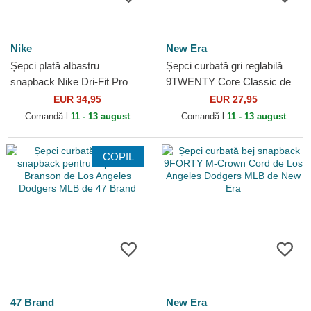
Nike
New Era
Șepci plată albastru
Șepci curbată gri reglabilă
snapback Nike Dri-Fit Pro
9TWENTY Core Classic de
Structured Square Bill de Los
Los Angeles Dodgers MLB
EUR 34,95
EUR 27,95
Angeles Dodgers MLB...
de New Era
Comandă-l
11 - 13 august
Comandă-l
11 - 13 august
COPIL
47 Brand
New Era