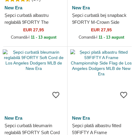
New Era
New Era
Șepci curbată albastru
Șepci curbată bej snapback
reglabilă 9FORTY The
9FORTY M-Crown Side
League de Los Angeles
Script de Los Angeles
EUR 27,95
EUR 27,95
Dodgers MLB de New Era
Dodgers MLB de New Era
Comandă-l
11 - 13 august
Comandă-l
11 - 13 august
New Era
New Era
Șepci curbată bleumarin
Șepci plată albastru fitted
reglabilă 9FORTY Soft Cord
59FIFTY A Frame