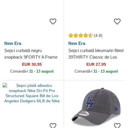
(4.8)
New Era
New Era
Șepci curbată negru
Șepci curbată bleumarin fitted
snapback 9FORTY A Frame
39THIRTY Classic de Los
de Los Angeles Dodgers
Angeles Dodgers MLB de
EUR 30,95
EUR 27,95
MLB de New Era
New Era
Comandă-l
11 - 13 august
Comandă-l
11 - 13 august