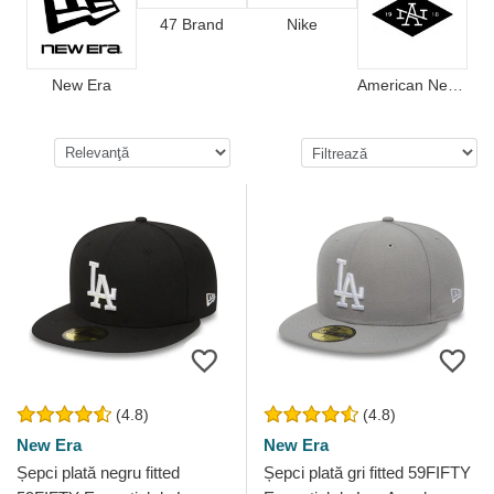
47 Brand
Nike
New Era
American Needle
(4.8)
(4.8)
New Era
New Era
Șepci plată negru fitted
Șepci plată gri fitted 59FIFTY