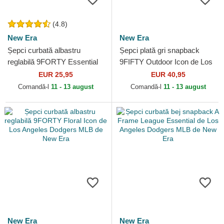
(4.8)
New Era
New Era
Șepci curbată albastru
Șepci plată gri snapback
reglabilă 9FORTY Essential
9FIFTY Outdoor Icon de Los
de Los Angeles Dodgers
Angeles Dodgers MLB de
EUR 25,95
EUR 40,95
MLB de New Era
New Era
Comandă-l
11 - 13 august
Comandă-l
11 - 13 august
New Era
New Era