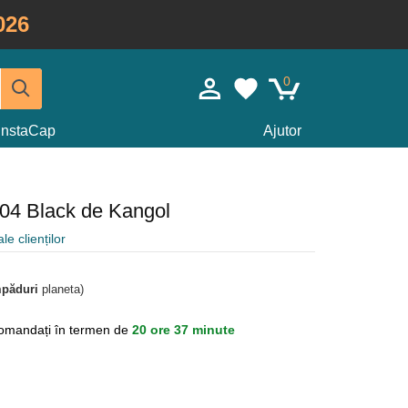
026
0
InstaCap
Ajutor
504 Black de Kangol
le clienților
mpăduri
planeta)
omandați în termen de
20 ore 37 minute