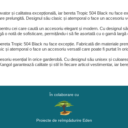
ator și calitatea excepțională, iar bereta Tropic 504 Black nu face e
are prelungită. Designul său clasic și atemporal o face un accesoriu ver
entru cei care caută un accesoriu elegant și modern. Cu designul său
o notă de sofisticare, permițându-i să fie asortată cu o gamă largă d
 bereta Tropic 504 Black nu face excepție. Fabricată din materiale pre
ic și atemporal o face un accesoriu versatil care poate fi purtat în ori
soriu esențial în orice garderobă. Cu designul său unisex și culoarea
angol garantează calitate și stil în fiecare articol vestimentar, iar be
În colaborare cu
Proiecte de reîmpădurire Eden