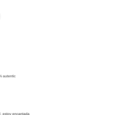
 autentic
d, estoy encantada