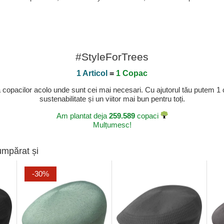
#StyleForTrees
1 Articol
=
1 Copac
a copacilor acolo unde sunt cei mai necesari. Cu ajutorul tău putem 1
sustenabilitate și un viitor mai bun pentru toți.
Am plantat deja
259.589
copaci
Mulțumesc!
umpărat și
-30%