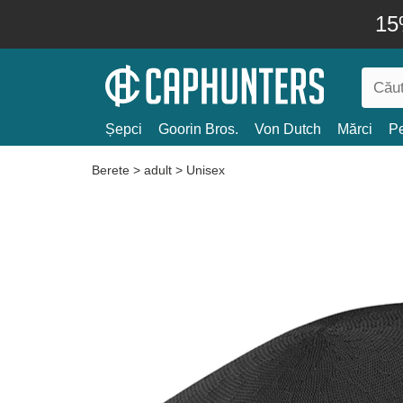
15
Șepci
Goorin Bros.
Von Dutch
Mărci
Pe
Berete
>
adult
>
Unisex