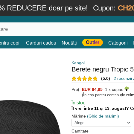
% REDUCERE doar pe site!
Cupon:
CH2
Outlet
ntru copii
Carduri cadou
Noutăți
Categorii
Kangol
Berete negru Tropic 
(5.0)
2 recenzii a
Preţ:
EUR 64,95
1 x copac
(În coș pentru contribuție
reî
În stoc
Îl vrei între 11 și 13, august?
C
Mărime
(Ghid de mărimi)
Cantitate