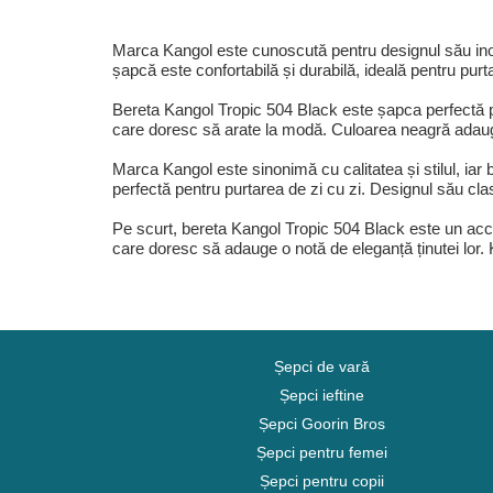
Marca Kangol este cunoscută pentru designul său inov
șapcă este confortabilă și durabilă, ideală pentru purt
Bereta Kangol Tropic 504 Black este șapca perfectă p
care doresc să arate la modă. Culoarea neagră adaugă 
Marca Kangol este sinonimă cu calitatea și stilul, iar
perfectă pentru purtarea de zi cu zi. Designul său clas
Pe scurt, bereta Kangol Tropic 504 Black este un acce
care doresc să adauge o notă de eleganță ținutei lor. K
Șepci de vară
Șepci ieftine
Șepci Goorin Bros
Șepci pentru femei
Șepci pentru copii