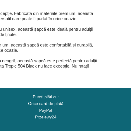
xcepție. Fabricată din materiale premium, această
satil care poate fi purtat în orice ocazie.
 unisex, această șapcă este ideală pentru adulții
e ținute.
mium, această șapcă este confortabilă și durabilă,
ce ocazie.
 neagră, această șapcă este perfectă pentru adulții
reta Tropic 504 Black nu face excepție. Nu ratați!
Puteți plăti cu:
Orice card de plată
PayPal
Przelewy24