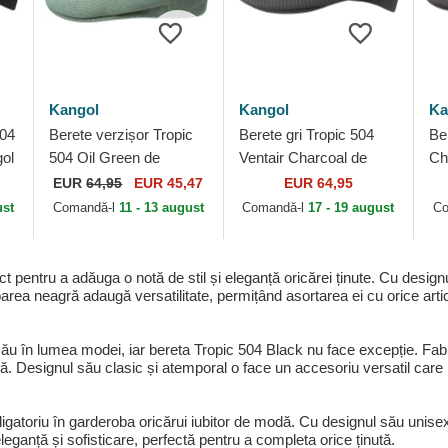
Kangol
Kangol
Ka
504
Berete verzișor Tropic
Berete gri Tropic 504
Be
gol
504 Oil Green de
Ventair Charcoal de
Ch
Kangol
Kangol
EUR
64,95
EUR 45,47
EUR 64,95
ust
Comandă-l
11 - 13 august
Comandă-l
17 - 19 august
Co
 pentru a adăuga o notă de stil și eleganță oricărei ținute. Cu design
oarea neagră adaugă versatilitate, permițând asortarea ei cu orice arti
 său în lumea modei, iar bereta Tropic 504 Black nu face excepție. Fa
ică. Designul său clasic și atemporal o face un accesoriu versatil care p
gatoriu în garderoba oricărui iubitor de modă. Cu designul său unisex,
ganță și sofisticare, perfectă pentru a completa orice ținută.