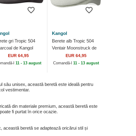
ngol
Kangol
rete gri Tropic 504
Berete alb Tropic 504
arcoal de Kangol
Ventair Moonstruck de
Kangol
EUR 64,95
EUR 64,95
mandă-l
11 - 13 august
Comandă-l
11 - 13 august
ul său unisex, această beretă este ideală pentru
col vestimentar.
bricată din materiale premium, această beretă este
oate fi purtat în orice ocazie.
 această beretă se adaptează oricărui stil și