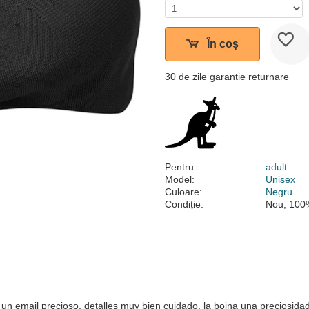
În coș
30 de zile garanție returnare
Pentru:
adult
Model:
Unisex
Culoare:
Negru
Condiție:
Nou; 100%
un email precioso, detalles muy bien cuidado, la boina una preciosida