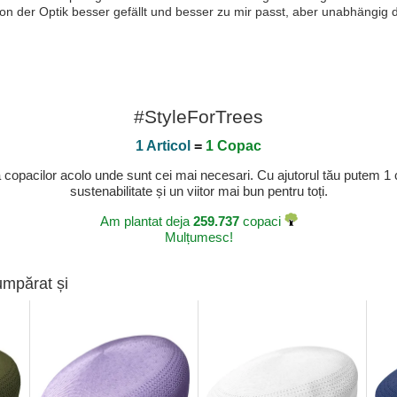
von der Optik besser gefällt und besser zu mir passt, aber unabhängig d
#StyleForTrees
1 Articol
=
1 Copac
a copacilor acolo unde sunt cei mai necesari. Cu ajutorul tău putem 1
sustenabilitate și un viitor mai bun pentru toți.
Am plantat deja
259.737
copaci
Mulțumesc!
umpărat și