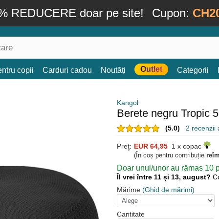
% REDUCERE doar pe site!
Cupon:
CH2
Outlet
ntru copii
Carduri cadou
Noutăți
Categorii
Kangol
Berete negru Tropic 
(5.0)
2 recenzii a
Preţ:
EUR 64,95
1 x copac
(În coș pentru contribuție
reî
Doar unul/unor au rămas 10 pe
Îl vrei între 11 și 13, august?
C
Mărime
(Ghid de mărimi)
Cantitate