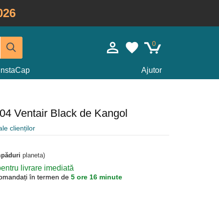
026
0
InstaCap
Ajutor
504 Ventair Black de Kangol
le clienților
mpăduri
planeta)
ntru livrare imediată
omandați în termen de
5 ore 16 minute