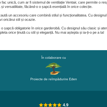
 fac unică, cum ar fi sistemul de ventilație Ventair, care permite o resp
și versatilitate, făcând-o o șapcă esențială în orice colecție.
ută un accesoriu care combină stilul și funcționalitatea. Cu designul
 oricărui stil și ocazie.
o șapcă obligatorie în orice garderobă. Cu designul său clasic și atemp
ta orice ținută cu stil și eleganță. Nu mai aștepta și ia-ți-o pe a ta!
În colaborare cu
Proiecte de reîmpădurire Eden
4.9