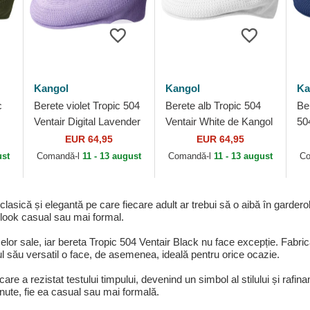
Kangol
Kangol
Ka
c
Berete violet Tropic 504
Berete alb Tropic 504
Be
Ventair Digital Lavender
Ventair White de Kangol
50
de Kangol
Ka
EUR 64,95
EUR 64,95
ust
Comandă-l
11 - 13 august
Comandă-l
11 - 13 august
Co
lasică și elegantă pe care fiecare adult ar trebui să o aibă în garder
look casual sau mai formal.
lor sale, iar bereta Tropic 504 Ventair Black nu face excepție. Fabr
nul său versatil o face, de asemenea, ideală pentru orice ocazie.
 a rezistat testului timpului, devenind un simbol al stilului și rafin
nute, fie ea casual sau mai formală.