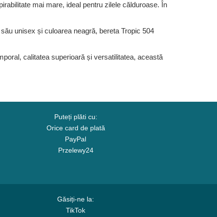
irabilitate mai mare, ideal pentru zilele călduroase. În
 său unisex și culoarea neagră, bereta Tropic 504
oral, calitatea superioară și versatilitatea, această
Puteți plăti cu:
Orice card de plată
PayPal
Przelewy24
Găsiți-ne la:
TikTok