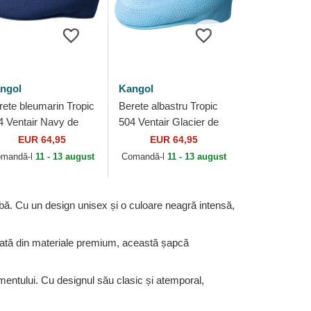
ngol
Kangol
rete bleumarin Tropic
Berete albastru Tropic
4 Ventair Navy de
504 Ventair Glacier de
ngol
Kangol
EUR 64,95
EUR 64,95
mandă-l
11 - 13 august
Comandă-l
11 - 13 august
obă. Cu un design unisex și o culoare neagră intensă,
icată din materiale premium, această șapcă
amentului. Cu designul său clasic și atemporal,