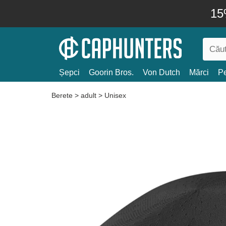
15
Șepci
Goorin Bros.
Von Dutch
Mărci
Pe
Berete
>
adult
>
Unisex