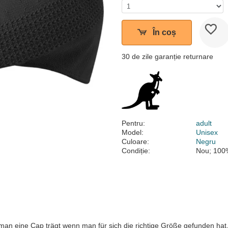
În coș
30 de zile garanție returnare
Pentru:
adult
Model:
Unisex
Culoare:
Negru
Condiție:
Nou; 100%
 man eine Cap trägt wenn man für sich die richtige Größe gefunden hat