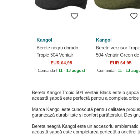
Kangol
Kangol
Berete negru dorado
Berete verzișor Tropi
Tropic 504 Ventair
504 Ventair Green de
Black/Gold de Kangol
Kangol
EUR 64,95
EUR 64,95
Comandă-l
11 - 13 august
Comandă-l
11 - 13 aug
Bereta Kangol Tropic 504 Ventair Black este o șapcă c
această șapcă este perfectă pentru a completa orice 
Marca Kangol este cunoscută pentru calitatea produse
garantează durabilitate și confort purtătorului. Desig
Bereta neagră Kangol este un accesoriu emblematic care
această șapcă este completarea perfectă a oricărei ți