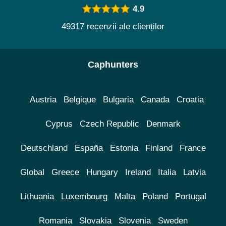
4.9
49317 recenzii ale clienților
Caphunters
Austria
Belgique
Bulgaria
Canada
Croatia
Cyprus
Czech Republic
Denmark
Deutschland
España
Estonia
Finland
France
Global
Greece
Hungary
Ireland
Italia
Latvia
Lithuania
Luxembourg
Malta
Poland
Portugal
Romania
Slovakia
Slovenia
Sweden