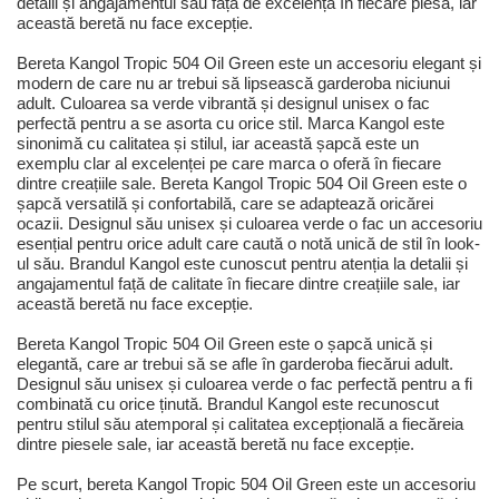
detalii și angajamentul său față de excelență în fiecare piesă, iar
această beretă nu face excepție.
Bereta Kangol Tropic 504 Oil Green este un accesoriu elegant și
modern de care nu ar trebui să lipsească garderoba niciunui
adult. Culoarea sa verde vibrantă și designul unisex o fac
perfectă pentru a se asorta cu orice stil. Marca Kangol este
sinonimă cu calitatea și stilul, iar această șapcă este un
exemplu clar al excelenței pe care marca o oferă în fiecare
dintre creațiile sale. Bereta Kangol Tropic 504 Oil Green este o
șapcă versatilă și confortabilă, care se adaptează oricărei
ocazii. Designul său unisex și culoarea verde o fac un accesoriu
esențial pentru orice adult care caută o notă unică de stil în look-
ul său. Brandul Kangol este cunoscut pentru atenția la detalii și
angajamentul față de calitate în fiecare dintre creațiile sale, iar
această beretă nu face excepție.
Bereta Kangol Tropic 504 Oil Green este o șapcă unică și
elegantă, care ar trebui să se afle în garderoba fiecărui adult.
Designul său unisex și culoarea verde o fac perfectă pentru a fi
combinată cu orice ținută. Brandul Kangol este recunoscut
pentru stilul său atemporal și calitatea excepțională a fiecăreia
dintre piesele sale, iar această beretă nu face excepție.
Pe scurt, bereta Kangol Tropic 504 Oil Green este un accesoriu