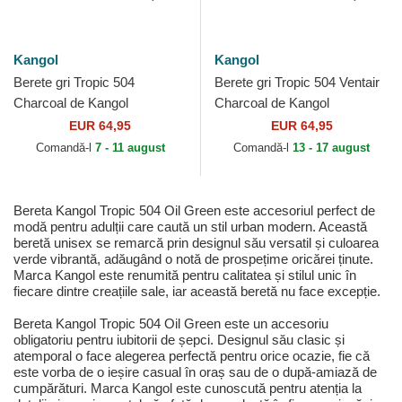
Kangol
Kangol
Berete gri Tropic 504
Berete gri Tropic 504 Ventair
Charcoal de Kangol
Charcoal de Kangol
EUR 64,95
EUR 64,95
Comandă-l
7 - 11 august
Comandă-l
13 - 17 august
Bereta Kangol Tropic 504 Oil Green este accesoriul perfect de
modă pentru adulții care caută un stil urban modern. Această
beretă unisex se remarcă prin designul său versatil și culoarea
verde vibrantă, adăugând o notă de prospețime oricărei ținute.
Marca Kangol este renumită pentru calitatea și stilul unic în
fiecare dintre creațiile sale, iar această beretă nu face excepție.
Bereta Kangol Tropic 504 Oil Green este un accesoriu
obligatoriu pentru iubitorii de șepci. Designul său clasic și
atemporal o face alegerea perfectă pentru orice ocazie, fie că
este vorba de o ieșire casual în oraș sau de o după-amiază de
cumpărături. Marca Kangol este cunoscută pentru atenția la