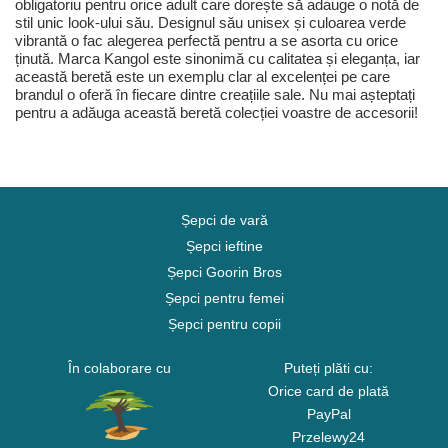
obligatoriu pentru orice adult care dorește să adauge o notă de
stil unic look-ului său. Designul său unisex și culoarea verde
vibrantă o fac alegerea perfectă pentru a se asorta cu orice
ținută. Marca Kangol este sinonimă cu calitatea și eleganța, iar
această beretă este un exemplu clar al excelenței pe care
brandul o oferă în fiecare dintre creațiile sale. Nu mai așteptați
pentru a adăuga această beretă colecției voastre de accesorii!
Șepci de vară
Șepci ieftine
Șepci Goorin Bros
Șepci pentru femei
Șepci pentru copii
În colaborare cu
Puteți plăti cu:
Orice card de plată
PayPal
Przelewy24