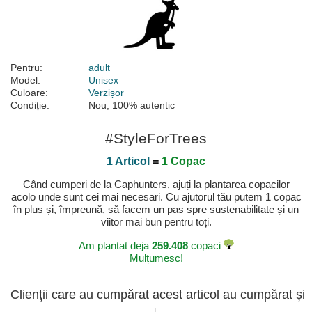
Pentru:
adult
Model:
Unisex
Culoare:
Verzișor
Condiție:
Nou; 100% autentic
#StyleForTrees
1 Articol
=
1 Copac
Când cumperi de la Caphunters, ajuți la plantarea copacilor
acolo unde sunt cei mai necesari. Cu ajutorul tău putem 1 copac
în plus și, împreună, să facem un pas spre sustenabilitate și un
viitor mai bun pentru toți.
Am plantat deja
259.408
copaci
Mulțumesc!
Clienții care au cumpărat acest articol au cumpărat și