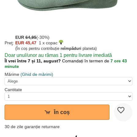
EUR
64,95
(-30%)
Preţ:
EUR 45,47
1 x copac
(În coș pentru contribuție
reîmpăduri
planeta)
Doar unul/unor au rămas 1 pentru livrare imediată
Îl vrei între 7 și 11, august?
Comandați în termen de
7 ore 43
minute
Mărime
(Ghid de mărimi)
Cantitate
În coș
30 de zile garanție returnare