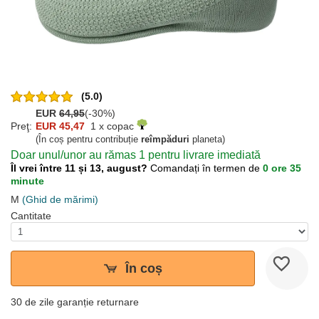
(5.0)
EUR
64,95
(-30%)
Preţ:
EUR 45,47
1 x copac
(În coș pentru contribuție
reîmpăduri
planeta)
Doar unul/unor au rămas 1 pentru livrare imediată
Îl vrei între 11 și 13, august?
Comandați în termen de
0 ore 35
minute
M
(Ghid de mărimi)
Cantitate
În coș
30 de zile garanție returnare