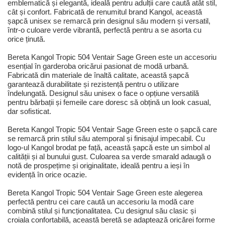
emblematică și elegantă, ideală pentru adulții care caută atât stil,
cât și confort. Fabricată de renumitul brand Kangol, această
șapcă unisex se remarcă prin designul său modern și versatil,
într-o culoare verde vibrantă, perfectă pentru a se asorta cu
orice ținută.
Bereta Kangol Tropic 504 Ventair Sage Green este un accesoriu
esențial în garderoba oricărui pasionat de modă urbană.
Fabricată din materiale de înaltă calitate, această șapcă
garantează durabilitate și rezistență pentru o utilizare
îndelungată. Designul său unisex o face o opțiune versatilă
pentru bărbații și femeile care doresc să obțină un look casual,
dar sofisticat.
Bereta Kangol Tropic 504 Ventair Sage Green este o șapcă care
se remarcă prin stilul său atemporal și finisajul impecabil. Cu
logo-ul Kangol brodat pe față, această șapcă este un simbol al
calității și al bunului gust. Culoarea sa verde smarald adaugă o
notă de prospețime și originalitate, ideală pentru a ieși în
evidență în orice ocazie.
Bereta Kangol Tropic 504 Ventair Sage Green este alegerea
perfectă pentru cei care caută un accesoriu la modă care
combină stilul și funcționalitatea. Cu designul său clasic și
croiala confortabilă, această beretă se adaptează oricărei forme