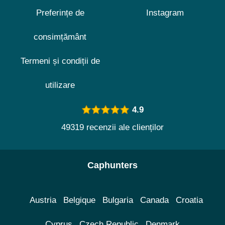
Preferințe de
Instagram
consimțământ
Termeni și condiții de
utilizare
4.9
49319 recenzii ale clienților
Caphunters
Austria
Belgique
Bulgaria
Canada
Croatia
Cyprus
Czech Republic
Denmark