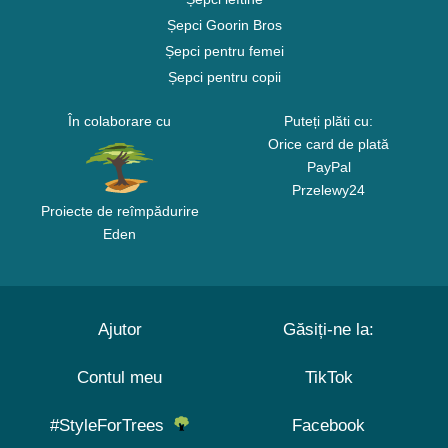
Șepci Goorin Bros
Șepci pentru femei
Șepci pentru copii
În colaborare cu
Puteți plăti cu:
Orice card de plată
PayPal
Przelewy24
Proiecte de reîmpădurire
Eden
Ajutor
Găsiți-ne la:
Contul meu
TikTok
#StyleForTrees
Facebook