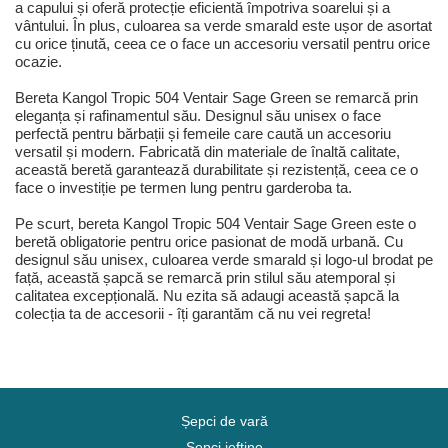
a capului și oferă protecție eficientă împotriva soarelui și a
vântului. În plus, culoarea sa verde smarald este ușor de asortat
cu orice ținută, ceea ce o face un accesoriu versatil pentru orice
ocazie.
Bereta Kangol Tropic 504 Ventair Sage Green se remarcă prin
eleganța și rafinamentul său. Designul său unisex o face
perfectă pentru bărbații și femeile care caută un accesoriu
versatil și modern. Fabricată din materiale de înaltă calitate,
această beretă garantează durabilitate și rezistență, ceea ce o
face o investiție pe termen lung pentru garderoba ta.
Pe scurt, bereta Kangol Tropic 504 Ventair Sage Green este o
beretă obligatorie pentru orice pasionat de modă urbană. Cu
designul său unisex, culoarea verde smarald și logo-ul brodat pe
față, această șapcă se remarcă prin stilul său atemporal și
calitatea excepțională. Nu ezita să adaugi această șapcă la
colecția ta de accesorii - îți garantăm că nu vei regreta!
Șepci de vară
Șepci ieftine