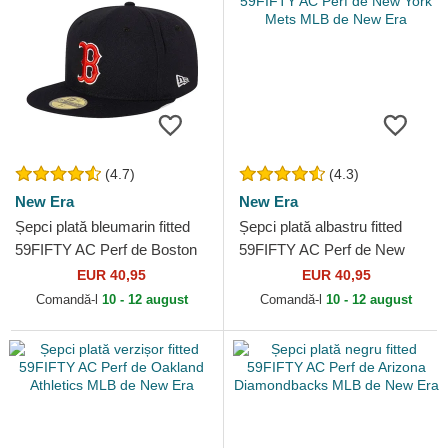
(4.7)
(4.3)
New Era
New Era
Șepci plată bleumarin fitted
Șepci plată albastru fitted
59FIFTY AC Perf de Boston
59FIFTY AC Perf de New
Red Sox MLB de New Era
York Mets MLB de New Era
EUR 40,95
EUR 40,95
Comandă-l
10 - 12 august
Comandă-l
10 - 12 august