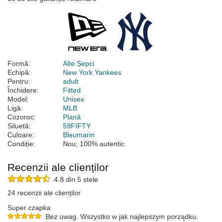
Formă:
Alte Șepci
Echipă:
New York Yankees
Pentru:
adult
Închidere:
Fitted
Model:
Unisex
Ligă:
MLB
Cozoroc:
Plană
Siluetă:
59FIFTY
Culoare:
Bleumarin
Condiție:
Nou; 100% autentic
Recenzii ale clienților
4.8 din 5 stele
24 recenzii ale clienților
Super czapka
Bez uwag. Wszystko w jak najlepszym porządku.