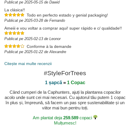
Publicat pe 2025-05-15 de Dawid
La clásica!!
Todo en perfecto estado y genial packaging!
Publicat pe 2025-03-28 de Fernando
Ameiii e vou voltar a comprar aqui! super rápido e c/ qualidade!!
Publicat pe 2025-02-13 de Leonor
Conforme à la demande
Publicat pe 2025-01-22 de Alexandre
Citește mai multe recenzii
#StyleForTrees
1 șapcă
=
1 Copac
Când cumperi de la Caphunters, ajuți la plantarea copacilor
acolo unde sunt cei mai necesari. Cu ajutorul tău putem 1 copac
în plus și, împreună, să facem un pas spre sustenabilitate și un
viitor mai bun pentru toți.
Am plantat deja
259.589
copaci
Mulțumesc!