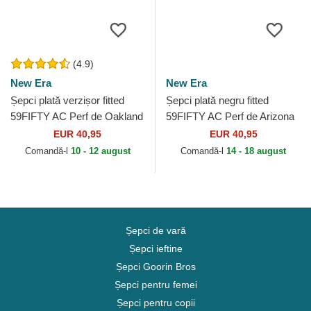
(4.9)
New Era
New Era
Șepci plată verzișor fitted
Șepci plată negru fitted
59FIFTY AC Perf de Oakland
59FIFTY AC Perf de Arizona
Athletics MLB de New Era
Diamondbacks MLB de New
EUR 40,95
EUR 40,95
Era
Comandă-l
10 - 12 august
Comandă-l
14 - 18 august
Șepci de vară
Șepci ieftine
Șepci Goorin Bros
Șepci pentru femei
Șepci pentru copii