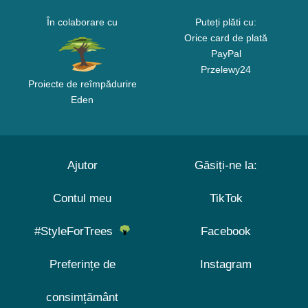
În colaborare cu
Puteți plăti cu:
Orice card de plată
PayPal
Przelewy24
Proiecte de reîmpădurire
Eden
Ajutor
Găsiți-ne la:
Contul meu
TikTok
#StyleForTrees
Facebook
Preferințe de
Instagram
consimțământ