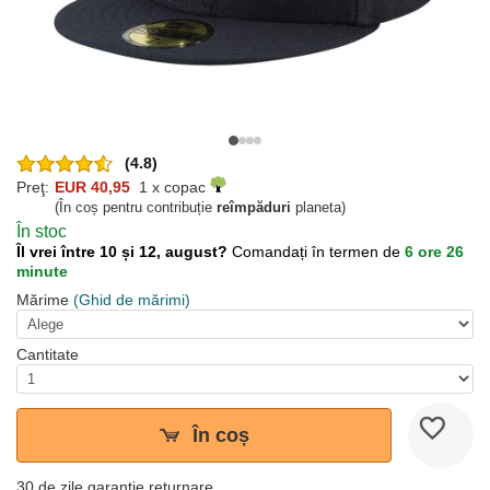
(4.8)
Preţ:
EUR 40,95
1 x copac
(În coș pentru contribuție
reîmpăduri
planeta)
În stoc
Îl vrei între 10 și 12, august?
Comandați în termen de
6 ore 26
minute
Mărime
(Ghid de mărimi)
Cantitate
În coș
30 de zile garanție returnare