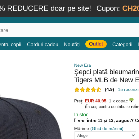
% REDUCERE doar pe site!
Cupon:
CH2
Outlet
ntru copii
Carduri cadou
Noutăți
Categorii
New Era
Șepci plată bleumarin
Tigers MLB de New E
(4.9)
15 recenzii
Preţ:
EUR 40,95
1 x copac
(În coș pentru contribuție
reî
În stoc
Îl vrei între 11 și 13, august?
C
Mărime
(Ghid de mărimi)