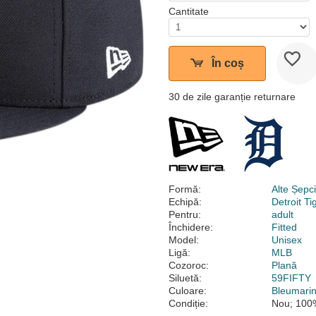
Cantitate
În coș
30 de zile garanție returnare
Formă:
Alte Șepc
Echipă:
Detroit Ti
Pentru:
adult
Închidere:
Fitted
Model:
Unisex
Ligă:
MLB
Cozoroc:
Plană
Siluetă:
59FIFTY
Culoare:
Bleumari
Condiție:
Nou; 100%