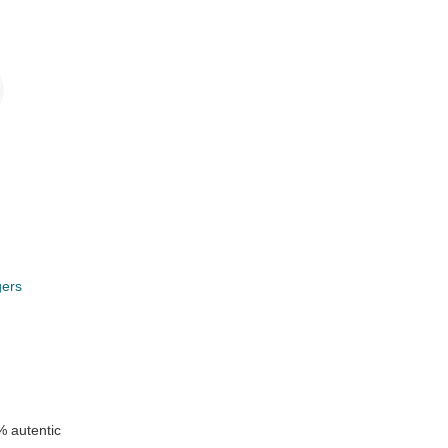
i
gers
n
 autentic