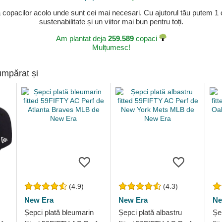
a copacilor acolo unde sunt cei mai necesari. Cu ajutorul tău putem 1
sustenabilitate și un viitor mai bun pentru toți.
Am plantat deja
259.589
copaci
Mulțumesc!
umpărat și
(4.9)
(4.3)
New Era
New Era
Ne
Șepci plată bleumarin
Șepci plată albastru
Șe