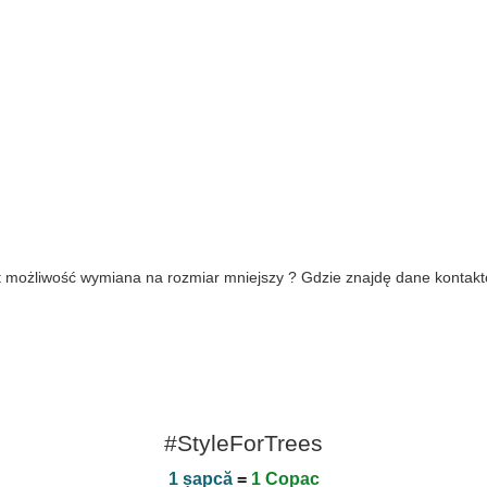
jest możliwość wymiana na rozmiar mniejszy ? Gdzie znajdę dane konta
#StyleForTrees
1 șapcă
=
1 Copac