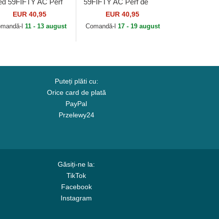
tted 59FIFTY AC Perf
59FIFTY AC Perf de
 Oakland Athletics
Arizona Diamondbacks
EUR 40,95
EUR 40,95
B de New Era
MLB de New Era
mandă-l
11 - 13 august
Comandă-l
17 - 19 august
Puteți plăti cu:
Orice card de plată
PayPal
Przelewy24
Găsiți-ne la:
TikTok
Facebook
Instagram