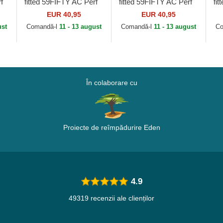
f
fitted 59FIFTY AC Perf
fitted 59FIFTY AC Perf
fi
de Atlanta Braves MLB
de New York Mets MLB
de
EUR 40,95
EUR 40,95
de New Era
de New Era
ML
ust
Comandă-l
11 - 13 august
Comandă-l
11 - 13 august
Co
În colaborare cu
Proiecte de reîmpădurire Eden
4.9
49319 recenzii ale clienților