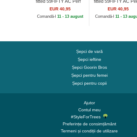
fitted 59FIFTY AC Perf
fitted 59FIFTY AC Per
de New York Yankees
de Boston Red Sox
EUR 40,95
EUR 40,95
MLB de New Era
MLB de New Era
Comandă-l
11 - 13 august
Comandă-l
11 - 13 aug
Șepci de vară
Șepci ieftine
Șepci Goorin Bros
Șepci pentru femei
Șepci pentru copii
Ajutor
Contul meu
#StyleForTrees
Preferințe de consimțământ
Termeni și condiții de utilizare