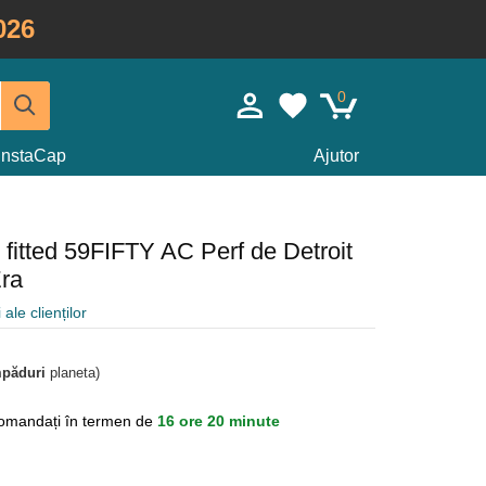
026
0
InstaCap
Ajutor
 fitted 59FIFTY AC Perf de Detroit
ra
 ale clienților
mpăduri
planeta)
omandați în termen de
16 ore 20 minute