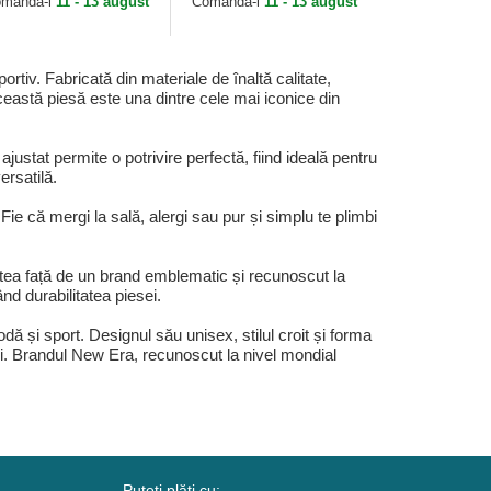
mandă-l
11 - 13 august
Comandă-l
11 - 13 august
iv. Fabricată din materiale de înaltă calitate,
această piesă este una dintre cele mai iconice din
justat permite o potrivire perfectă, fiind ideală pentru
ersatilă.
ie că mergi la sală, alergi sau pur și simplu te plimbi
tatea față de un brand emblematic și recunoscut la
ând durabilitatea piesei.
și sport. Designul său unisex, stilul croit și forma
u zi. Brandul New Era, recunoscut la nivel mondial
Puteți plăti cu: