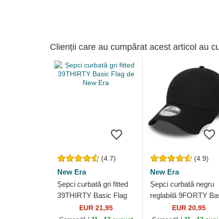
Clienții care au cumpărat acest articol au c
(4.7)
(4.9)
New Era
New Era
Șepci curbată gri fitted
Șepci curbată negru
39THIRTY Basic Flag
reglabilă 9FORTY Ba
de New Era
Flag de New Era
EUR 21,95
EUR 20,95