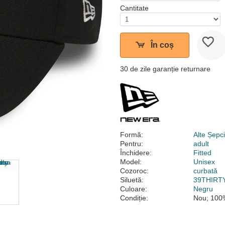
Cantitate
În coș
30 de zile garanție returnare
Formă:
Alte Șepc
Pentru:
adult
Închidere:
Fitted
Model:
Unisex
Cozoroc:
curbată
Siluetă:
39THIRT
Culoare:
Negru
Condiție:
Nou; 100%