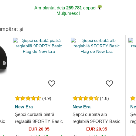
Am plantat deja
259.781
copaci
Mulțumesc!
umpărat și
(4.9)
(4.8)
New Era
New Era
Ne
Șepci curbată piatră
Șepci curbată alb
Șe
sic
reglabilă 9FORTY Basic
reglabilă 9FORTY Basic
re
Flag de New Era
Flag de New Era
Fl
EUR 20,95
EUR 20,95