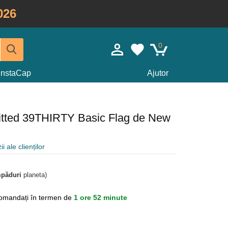
026
0
InstaCap
Ajutor
fitted 39THIRTY Basic Flag de New
i ale clienților
mpăduri
planeta)
omandați în termen de
1 ore 52 minute