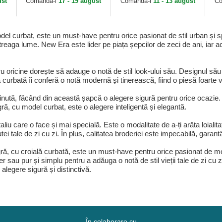
ust
Comandă-l
17 - 19 august
Comandă-l
11 - 13 august
Co
rbat, este un must-have pentru orice pasionat de stil urban și sport
întreaga lume. New Era este lider pe piața șepcilor de zeci de ani, iar 
 oricine dorește să adauge o notă de stil look-ului său. Designul său a
 sa curbată îi conferă o notă modernă și tinerească, fiind o piesă foarte v
nută, făcând din această șapcă o alegere sigură pentru orice ocazie. F
 cu model curbat, este o alegere inteligentă și elegantă.
aliu care o face și mai specială. Este o modalitate de a-ți arăta loiali
tei tale de zi cu zi. În plus, calitatea broderiei este impecabilă, garant
cu croială curbată, este un must-have pentru orice pasionat de modă 
iber sau pur și simplu pentru a adăuga o notă de stil vieții tale de zi c
 alegere sigură și distinctivă.
În colaborare cu