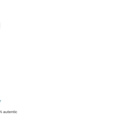
i
Y
 autentic