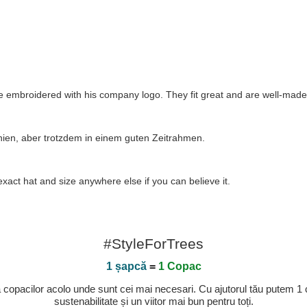
se embroidered with his company logo. They fit great and are well-made
anien, aber trotzdem in einem guten Zeitrahmen.
exact hat and size anywhere else if you can believe it.
#StyleForTrees
1 șapcă
=
1 Copac
a copacilor acolo unde sunt cei mai necesari. Cu ajutorul tău putem 1
sustenabilitate și un viitor mai bun pentru toți.