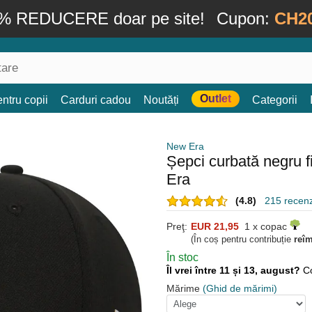
% REDUCERE doar pe site!
Cupon:
CH2
Outlet
ntru copii
Carduri cadou
Noutăți
Categorii
New Era
Șepci curbată negru 
Era
(4.8)
215 recenzi
Preţ:
EUR 21,95
1 x copac
(În coș pentru contribuție
reî
În stoc
Îl vrei între 11 și 13, august?
C
Mărime
(Ghid de mărimi)