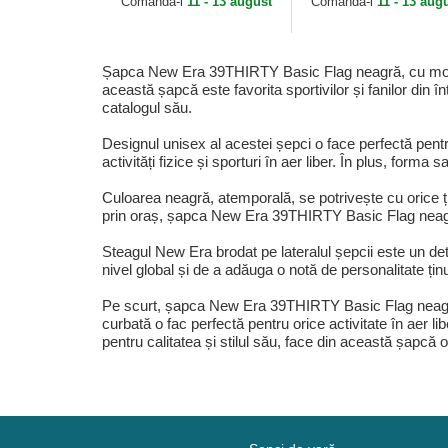
Comandă-l
11 - 13 august
Comandă-l
11 - 13 aug
Șapca New Era 39THIRTY Basic Flag neagră, cu model cu
această șapcă este favorita sportivilor și fanilor din 
catalogul său.
Designul unisex al acestei șepci o face perfectă pentru
activități fizice și sporturi în aer liber. În plus, forma
Culoarea neagră, atemporală, se potrivește cu orice ți
prin oraș, șapca New Era 39THIRTY Basic Flag neagră,
Steagul New Era brodat pe lateralul șepcii este un det
nivel global și de a adăuga o notă de personalitate ținu
Pe scurt, șapca New Era 39THIRTY Basic Flag neagră, 
curbată o fac perfectă pentru orice activitate în aer l
pentru calitatea și stilul său, face din această șapcă o