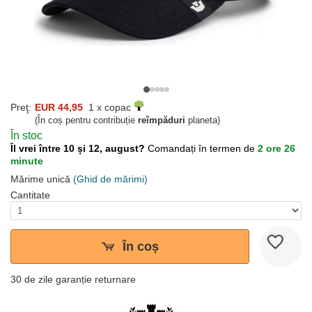
Preţ:
EUR 44,95
1 x copac
(În coș pentru contribuție
reîmpăduri
planeta)
În stoc
Îl vrei între 10 și 12, august?
Comandați în termen de
2 ore 26
minute
Mărime unică
(Ghid de mărimi)
Cantitate
În coș
30 de zile garanție returnare