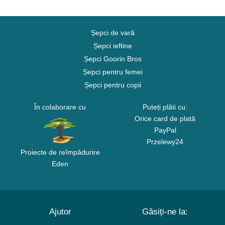
Șepci de vară
Șepci ieftine
Șepci Goorin Bros
Șepci pentru femei
Șepci pentru copii
În colaborare cu
Puteți plăti cu:
Orice card de plată
PayPal
Przelewy24
Proiecte de reîmpădurire
Eden
Ajutor
Găsiți-ne la: