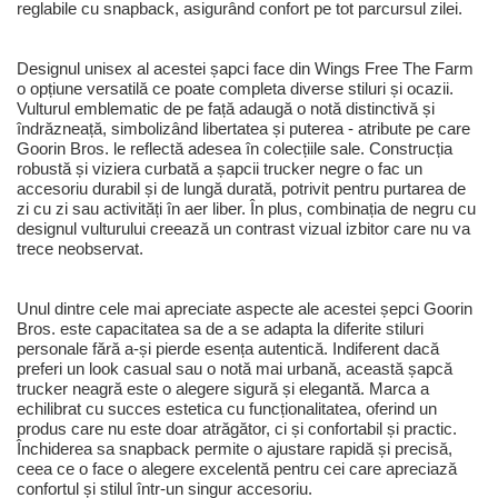
reglabile cu snapback, asigurând confort pe tot parcursul zilei.
Designul unisex al acestei șapci face din Wings Free The Farm
o opțiune versatilă ce poate completa diverse stiluri și ocazii.
Vulturul emblematic de pe față adaugă o notă distinctivă și
îndrăzneață, simbolizând libertatea și puterea - atribute pe care
Goorin Bros. le reflectă adesea în colecțiile sale. Construcția
robustă și viziera curbată a șapcii trucker negre o fac un
accesoriu durabil și de lungă durată, potrivit pentru purtarea de
zi cu zi sau activități în aer liber. În plus, combinația de negru cu
designul vulturului creează un contrast vizual izbitor care nu va
trece neobservat.
Unul dintre cele mai apreciate aspecte ale acestei șepci Goorin
Bros. este capacitatea sa de a se adapta la diferite stiluri
personale fără a-și pierde esența autentică. Indiferent dacă
preferi un look casual sau o notă mai urbană, această șapcă
trucker neagră este o alegere sigură și elegantă. Marca a
echilibrat cu succes estetica cu funcționalitatea, oferind un
produs care nu este doar atrăgător, ci și confortabil și practic.
Închiderea sa snapback permite o ajustare rapidă și precisă,
ceea ce o face o alegere excelentă pentru cei care apreciază
confortul și stilul într-un singur accesoriu.