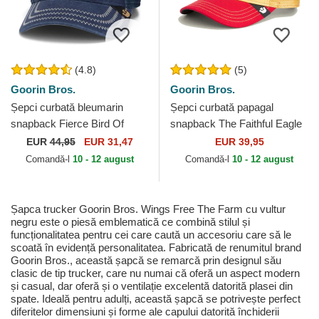
(4.8)
(5)
Goorin Bros.
Goorin Bros.
Șepci curbată bleumarin
Șepci curbată papagal
snapback Fierce Bird Of
snapback The Faithful Eagle
Prey Core Canvas The Farm
Sport The Farm Goorin Bros.
EUR
44,95
EUR 31,47
EUR 39,95
Goorin Bros.
Comandă-l
10 - 12 august
Comandă-l
10 - 12 august
Șapca trucker Goorin Bros. Wings Free The Farm cu vultur
negru este o piesă emblematică ce combină stilul și
funcționalitatea pentru cei care caută un accesoriu care să le
scoată în evidență personalitatea. Fabricată de renumitul brand
Goorin Bros., această șapcă se remarcă prin designul său
clasic de tip trucker, care nu numai că oferă un aspect modern
și casual, dar oferă și o ventilație excelentă datorită plasei din
spate. Ideală pentru adulți, această șapcă se potrivește perfect
diferitelor dimensiuni și forme ale capului datorită închiderii