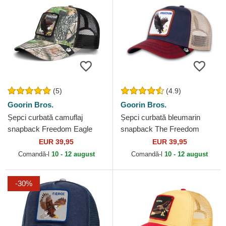
(5)
(4.9)
Goorin Bros.
Goorin Bros.
Șepci curbată camuflaj
Șepci curbată bleumarin
snapback Freedom Eagle
snapback The Freedom
Camouflage Seasonal Real
Eagle The Farm Goorin Bros.
EUR 39,95
EUR 39,95
Tree The Farm Goorin Bros.
Comandă-l
10 - 12 august
Comandă-l
10 - 12 august
-30%