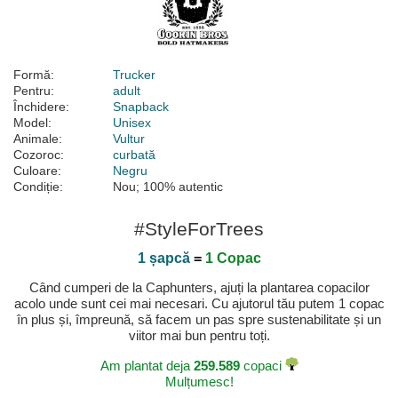
Formă:
Trucker
Pentru:
adult
Închidere:
Snapback
Model:
Unisex
Animale:
Vultur
Cozoroc:
curbată
Culoare:
Negru
Condiție:
Nou; 100% autentic
#StyleForTrees
1 șapcă
=
1 Copac
Când cumperi de la Caphunters, ajuți la plantarea copacilor
acolo unde sunt cei mai necesari. Cu ajutorul tău putem 1 copac
în plus și, împreună, să facem un pas spre sustenabilitate și un
viitor mai bun pentru toți.
Am plantat deja
259.589
copaci
Mulțumesc!