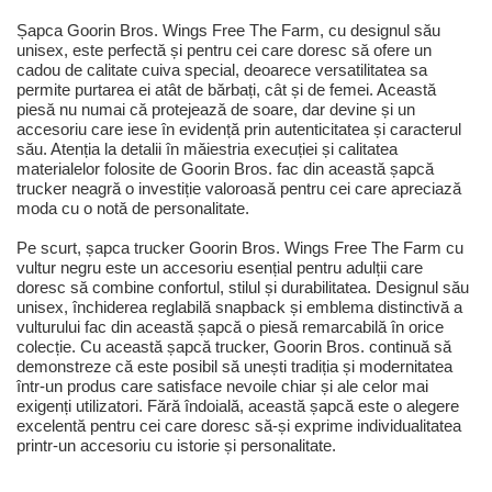
Șapca Goorin Bros. Wings Free The Farm, cu designul său
unisex, este perfectă și pentru cei care doresc să ofere un
cadou de calitate cuiva special, deoarece versatilitatea sa
permite purtarea ei atât de bărbați, cât și de femei. Această
piesă nu numai că protejează de soare, dar devine și un
accesoriu care iese în evidență prin autenticitatea și caracterul
său. Atenția la detalii în măiestria execuției și calitatea
materialelor folosite de Goorin Bros. fac din această șapcă
trucker neagră o investiție valoroasă pentru cei care apreciază
moda cu o notă de personalitate.
Pe scurt, șapca trucker Goorin Bros. Wings Free The Farm cu
vultur negru este un accesoriu esențial pentru adulții care
doresc să combine confortul, stilul și durabilitatea. Designul său
unisex, închiderea reglabilă snapback și emblema distinctivă a
vulturului fac din această șapcă o piesă remarcabilă în orice
colecție. Cu această șapcă trucker, Goorin Bros. continuă să
demonstreze că este posibil să unești tradiția și modernitatea
într-un produs care satisface nevoile chiar și ale celor mai
exigenți utilizatori. Fără îndoială, această șapcă este o alegere
excelentă pentru cei care doresc să-și exprime individualitatea
printr-un accesoriu cu istorie și personalitate.