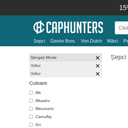
15
Șepci
Goorin Bros.
Von Dutch
Mărci
Pe
Șepci
Ștergeți filtrele
Vultur
Vultur
Culoare
Alb
Albastru
Bleumarin
Camuflaj
Gri