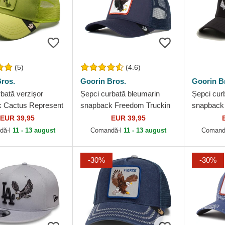
(5)
(4.6)
ros.
Goorin Bros.
Goorin B
bată verzișor
Șepci curbată bleumarin
Șepci cur
 Cactus Represent
snapback Freedom Truckin
snapback 
 Goorin Bros.
The Farm Goorin Bros.
Freedom 
EUR 39,95
EUR 39,95
Bros.
dă-l
11 - 13 august
Comandă-l
11 - 13 august
Comand
-30%
-30%