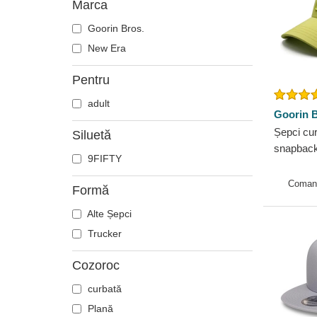
Marca
Ciobănesc german
Cocoș
Goorin Bros.
Coiot
New Era
Corb
Pentru
Crab
adult
Craniu
Goorin B
Crocodil
Șepci cur
Siluetă
Delfin
snapback
9FIFTY
The Farm
Doberman
Coman
Dragon
Formă
Fenix
Alte Șepci
Flamingo
Trucker
Fluture
Cozoroc
Focă
Furnică
curbată
Ghepard
Plană