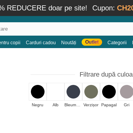
% REDUCERE doar pe site!
Cupon:
CH2
Outlet
ntru copii
Carduri cadou
Noutăți
Categorii
Filtrare după culoa
Negru
Alb
Bleumarin
Verzișor
Papagal
Gri