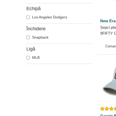
Hipopotam
Echipă
Labrador retriever
Langustă
Los Angeles Dodgers
New Era
Leoaică
Șepci pla
Închidere
Leu
9FIFTY O
Snapback
Libelulă
Angeles
New Era
Licurici
Coman
Ligă
Lup
MLB
Oaie
Panteră
Pegas
Pescăruș
Pește luptător siamez
Pisică
Pitbull
Porc
Goorin B