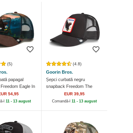
(5)
(4.8)
ros.
Goorin Bros.
bată papagal
Șepci curbată negru
Freedom Eagle In
snapback Freedom The
ent The Farm
Farm Goorin Bros.
EUR 54,95
EUR 39,95
os.
ă-l
11 - 13 august
Comandă-l
11 - 13 august