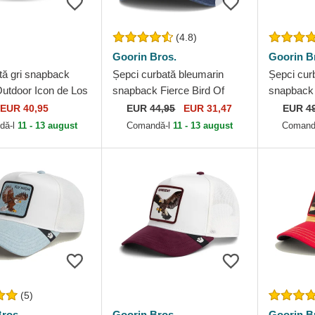
(4.8)
Goorin Bros.
Goorin B
tă gri snapback
Șepci curbată bleumarin
Șepci cur
utdoor Icon de Los
snapback Fierce Bird Of
snapback
 Dodgers MLB de
Prey Core Canvas The Farm
in a D Th
EUR 40,95
EUR
44,95
EUR 31,47
EUR
4
Goorin Bros.
Farm Goor
dă-l
11 - 13 august
Comandă-l
11 - 13 august
Comand
(5)
ros.
Goorin Bros.
Goorin B