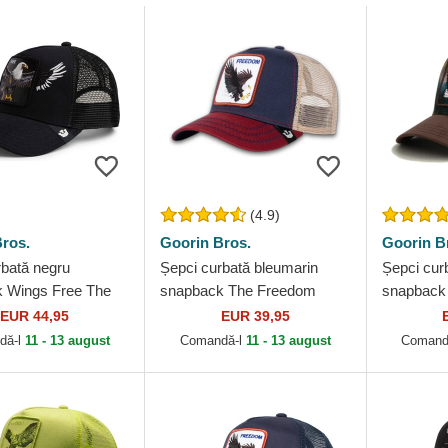
(4.9)
ros.
Goorin Bros.
Goorin B
rbată negru
Șepci curbată bleumarin
Șepci cur
 Wings Free The
snapback The Freedom
snapback 
rin Bros.
Eagle The Farm Goorin
The Elem
EUR 44,95
EUR 39,95
Bros.
Goorin Br
dă-l
11 - 13 august
Comandă-l
11 - 13 august
Comand