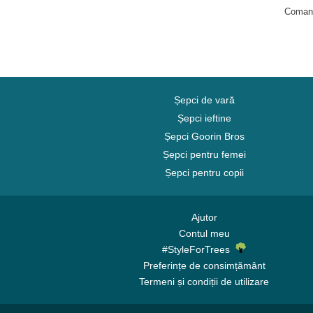
Unicorn
Coman
Urs
Vacă
Veveriță
Vulpe
Șepci de vară
Vultur
Șepci ieftine
Vultur
Șepci Goorin Bros
Zebră
Șepci pentru femei
Șepci pentru copii
Ajutor
Contul meu
#StyleForTrees
Preferințe de consimțământ
Termeni și condiții de utilizare