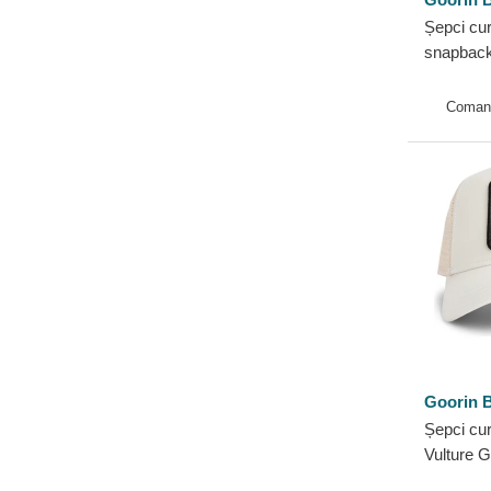
Porumbel
Șepci cur
Pui
snapback
Rață
Farm Goo
Raton
Coman
Rechin
Rinocer
Rottweiler
Șacal
Șarpe
Scorpion
Șoarece
Șopârlă
T-Rex
Goorin B
Taur
Șepci cu
Tigru
Vulture G
Tucan
Bros.