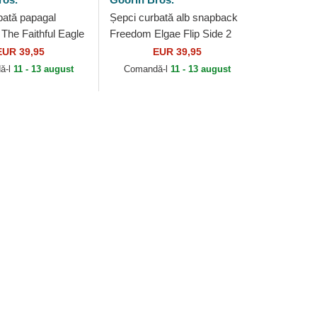
bată papagal
Șepci curbată alb snapback
The Faithful Eagle
Freedom Elgae Flip Side 2
 Farm Goorin Bros.
The Farm Goorin Bros.
EUR 39,95
EUR 39,95
ă-l
11 - 13 august
Comandă-l
11 - 13 august