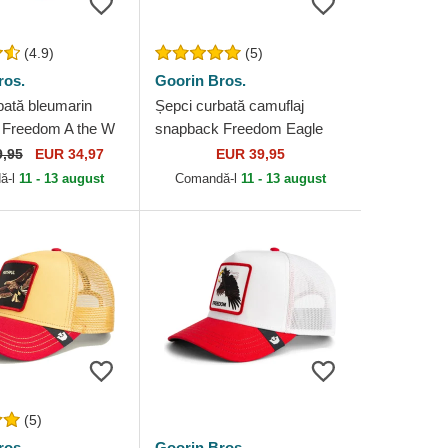
(4.9)
(5)
ros.
Goorin Bros.
bată bleumarin
Șepci curbată camuflaj
 Freedom A the W
snapback Freedom Eagle
e Farm Paisley The
Camouflage Seasonal Real
9,95
EUR 34,97
EUR 39,95
in Bros.
Tree The Farm Goorin Bros.
ă-l
11 - 13 august
Comandă-l
11 - 13 august
(5)
ros.
Goorin Bros.