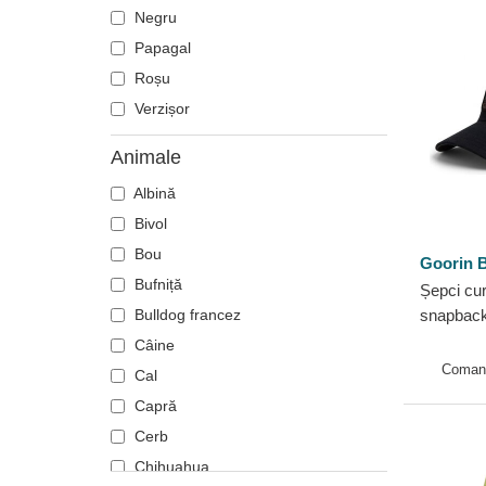
Negru
Papagal
Roșu
Verzișor
Animale
Albină
Bivol
Bou
Goorin B
Bufniță
Șepci cu
Bulldog francez
snapback
Farm Goo
Câine
Coman
Cal
Capră
Cerb
Chihuahua