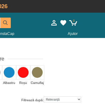
026
0
InstaCap
Ajutor
re
Albastru
Roșu
Camuflaj
Filtrează după: