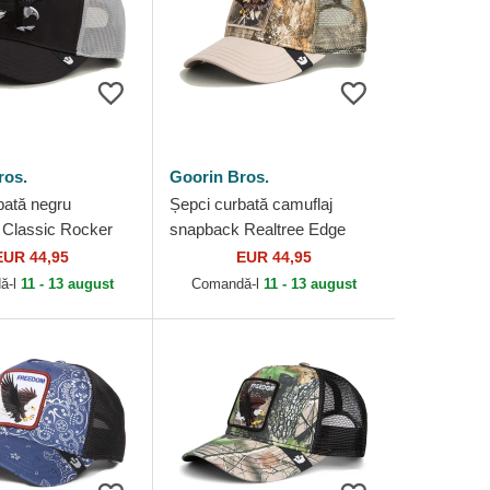
ros.
Goorin Bros.
bată negru
Șepci curbată camuflaj
Classic Rocker
snapback Realtree Edge
The Farm Goorin
Represent Eagle The Farm
EUR 44,95
EUR 44,95
Goorin Bros.
ă-l
11 - 13 august
Comandă-l
11 - 13 august