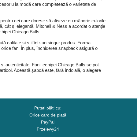
 accesoriu la modă care completează o varietate de
pentru cei care doresc să afișeze cu mândrie culorile
ă, cât și elegantă. Mitchell & Ness a acordat o atenție
echipei Chicago Bulls.
tă calitate și stil într-un singur produs. Forma
u orice fan. În plus, închiderea snapback asigură o
autenticitate. Fanii echipei Chicago Bulls se pot
 articol. Această șapcă este, fără îndoială, o alegere
Puteți plăti cu:
Orice card de plată
PayPal
Przelewy24