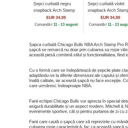
Șepci curbată negru
Șepci curbată violet
snapback Arch Stamp
snapback Arch Stam
Pro de Chicago
Pro de Los Angeles
EUR 34,95
EUR 34,95
Blackhawks NHL de
Lakers NBA de Mitche
Comandă-l
11 - 13 august
Comandă-l
11 - 13 aug
Mitchell & Ness
& Ness
Șapca curbată Chicago Bulls NBA Arch Stamp Pro Red 
șapcă se remarcă nu doar prin culoarea sa roșie vibrant
această piesă combină stilul și funcționalitatea, fiind 
Cu o formă care se îndepărtează de șepcile plate clas
adaptându-se la diferite dimensiuni ale capului și ofer
înaltă calitate, iar această șapcă nu face excepție. C
care urmăresc îndeaproape NBA.
Fanii echipei Chicago Bulls vor aprecia în special deta
asigură durabilitate și un aspect modern. Mitchell & Ne
evenimente sportive, cât și pentru purtarea de zi cu zi
Fanii care caută o șapcă care să reprezinte cu mândr
culoarea roșie caracteristică, fac ca această șapcă să 