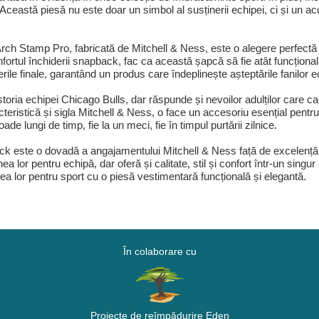
. Această piesă nu este doar un simbol al susținerii echipei, ci și un
h Stamp Pro, fabricată de Mitchell & Ness, este o alegere perfectă 
fortul închiderii snapback, fac ca această șapcă să fie atât funcțional
erile finale, garantând un produs care îndeplinește așteptările fanilor 
oria echipei Chicago Bulls, dar răspunde și nevoilor adulților care cau
cteristică și sigla Mitchell & Ness, o face un accesoriu esențial pentr
de lungi de timp, fie la un meci, fie în timpul purtării zilnice.
este o dovadă a angajamentului Mitchell & Ness față de excelență și 
lor pentru echipă, dar oferă și calitate, stil și confort într-un singur
 lor pentru sport cu o piesă vestimentară funcțională și elegantă.
În colaborare cu
Proiecte de reîmpădurire Eden