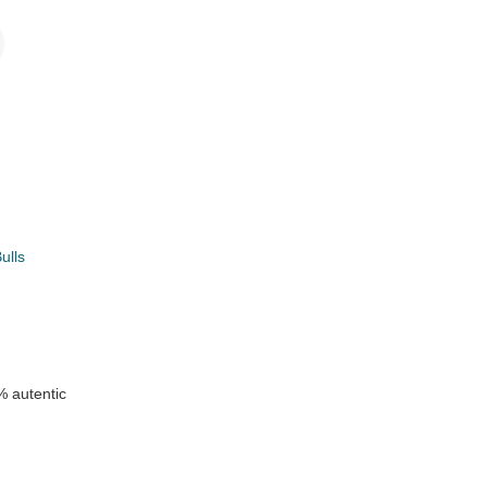
i
ulls
k
 autentic