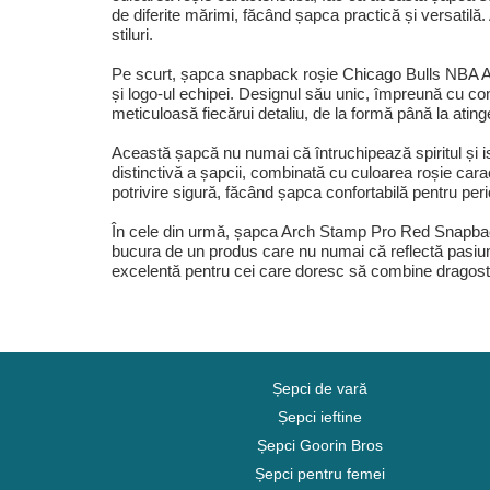
de diferite mărimi, făcând șapca practică și versatilă
stiluri.
Pe scurt, șapca snapback roșie Chicago Bulls NBA Arc
și logo-ul echipei. Designul său unic, împreună cu con
meticuloasă fiecărui detaliu, de la formă până la ating
Această șapcă nu numai că întruchipează spiritul și ist
distinctivă a șapcii, combinată cu culoarea roșie cara
potrivire sigură, făcând șapca confortabilă pentru perioa
În cele din urmă, șapca Arch Stamp Pro Red Snapback 
bucura de un produs care nu numai că reflectă pasiunea 
excelentă pentru cei care doresc să combine dragostea
Șepci de vară
Șepci ieftine
Șepci Goorin Bros
Șepci pentru femei