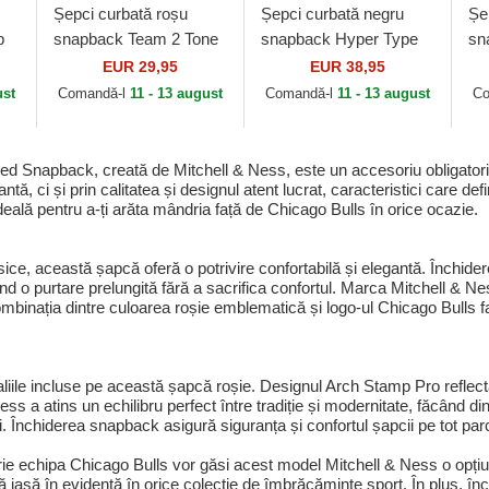
Șepci curbată roșu
Șepci curbată negru
Șe
p
snapback Team 2 Tone
snapback Hyper Type
sn
2.0 Pro de Chicago
Pro de Chicago Bulls
de
EUR 29,95
EUR 38,95
ll
Bulls NBA de Mitchell &
NBA de Mitchell & Ness
de
ust
Comandă-l
11 - 13 august
Comandă-l
11 - 13 august
Co
Ness
Snapback, creată de Mitchell & Ness, este un accesoriu obligatoriu
ă, ci și prin calitatea și designul atent lucrat, caracteristici care d
ideală pentru a-ți arăta mândria față de Chicago Bulls în orice ocazie.
ice, această șapcă oferă o potrivire confortabilă și elegantă. Închide
ind o purtare prelungită fără a sacrifica confortul. Marca Mitchell & N
ombinația dintre culoarea roșie emblematică și logo-ul Chicago Bulls fa
liile incluse pe această șapcă roșie. Designul Arch Stamp Pro reflectă i
ss a atins un echilibru perfect între tradiție și modernitate, făcând d
. Închiderea snapback asigură siguranța și confortul șapcii pe tot parc
ie echipa Chicago Bulls vor găsi acest model Mitchell & Ness o opți
iasă în evidență în orice colecție de îmbrăcăminte sport. În plus, închi