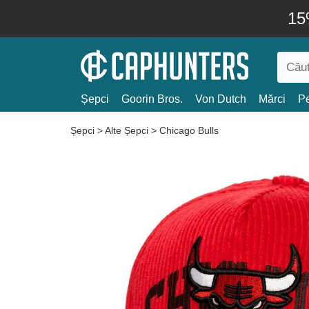
15
Șepci
Goorin Bros.
Von Dutch
Mărci
Pe
Șepci
>
Alte Șepci
>
Chicago Bulls