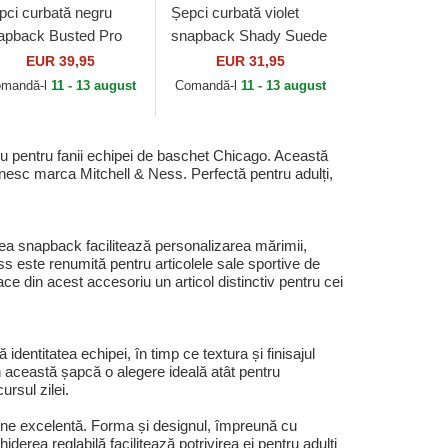
pci curbată negru
Șepci curbată violet
apback Busted Pro
snapback Shady Suede
 Chicago Bulls NBA
Pro de Los Angeles
EUR 39,95
EUR 31,95
 Mitchell & Ness
Lakers NBA de Mitchell
mandă-l
11 - 13 august
Comandă-l
11 - 13 august
& Ness
 pentru fanii echipei de baschet Chicago. Această
efinesc marca Mitchell & Ness. Perfectă pentru adulți,
rea snapback facilitează personalizarea mărimii,
ess este renumită pentru articolele sale sportive de
ce din acest accesoriu un articol distinctiv pentru cei
dentitatea echipei, în timp ce textura și finisajul
in această șapcă o alegere ideală atât pentru
ursul zilei.
une excelentă. Forma și designul, împreună cu
derea reglabilă facilitează potrivirea ei pentru adulți