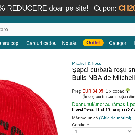
% REDUCERE doar pe site!
Cupon:
CH2
Outlet
ntru copii
Carduri cadou
Noutăți
Categorii
Mitchell & Ness
Șepci curbată roșu 
Bulls NBA de Mitchel
Preţ:
EUR 34,95
1 x copac
(În coș pentru contribuție
reî
Doar unul/unor au rămas 1 pen
Îl vrei între 11 și 13, august?
C
Mărime unică
(Ghid de mărimi)
Cantitate