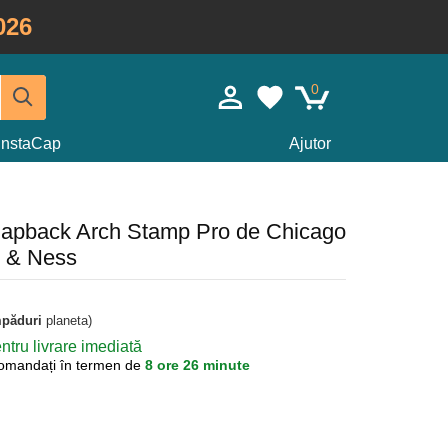
026
0
InstaCap
Ajutor
snapback Arch Stamp Pro de Chicago
l & Ness
mpăduri
planeta)
tru livrare imediată
omandați în termen de
8 ore 26 minute