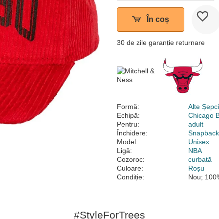
În coș
30 de zile garanție returnare
Formă:
Alte Șepc
Echipă:
Chicago B
Pentru:
adult
Închidere:
Snapbac
Model:
Unisex
Ligă:
NBA
Cozoroc:
curbată
Culoare:
Roșu
Condiție:
Nou; 100%
#StyleForTrees