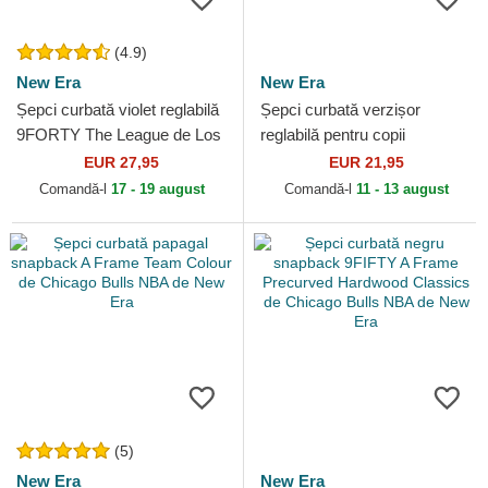
(4.9)
New Era
New Era
Șepci curbată violet reglabilă
Șepci curbată verzișor
9FORTY The League de Los
reglabilă pentru copii
Angeles Lakers NBA de New
9FORTY The League de
EUR 27,95
EUR 21,95
Era
Boston Celtics NBA de New
Comandă-l
17 - 19 august
Comandă-l
11 - 13 august
Era
(5)
New Era
New Era