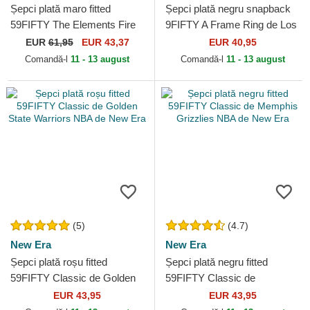
Șepci plată maro fitted
Șepci plată negru snapback
59FIFTY The Elements Fire
9FIFTY A Frame Ring de Los
Pin de Miami Heat NBA de
Angeles Lakers NBA de New
EUR
61,95
EUR 43,37
EUR 40,95
New Era
Era
Comandă-l
11 - 13 august
Comandă-l
11 - 13 august
(5)
(4.7)
New Era
New Era
Șepci plată roșu fitted
Șepci plată negru fitted
59FIFTY Classic de Golden
59FIFTY Classic de
State Warriors NBA de New
Memphis Grizzlies NBA de
EUR 43,95
EUR 43,95
Era
New Era