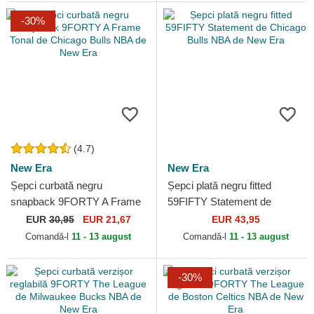
-30%
(4.7)
New Era
New Era
Șepci curbată negru
Șepci plată negru fitted
snapback 9FORTY A Frame
59FIFTY Statement de
Tonal de Chicago Bulls NBA
Chicago Bulls NBA de New
EUR
30,95
EUR 21,67
EUR 43,95
de New Era
Era
Comandă-l
11 - 13 august
Comandă-l
11 - 13 august
-30%