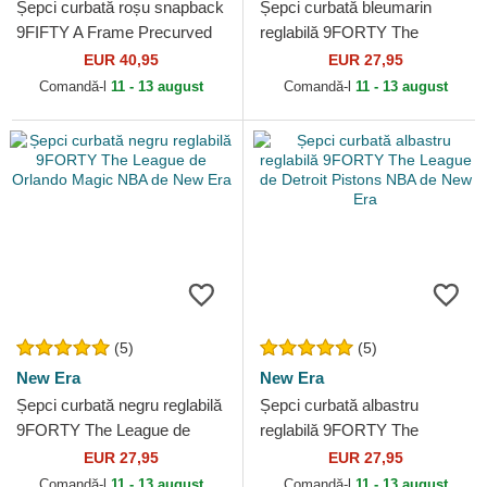
Șepci curbată roșu snapback
Șepci curbată bleumarin
9FIFTY A Frame Precurved
reglabilă 9FORTY The
Hardwood Classics de
League de Denver Nuggets
EUR 40,95
EUR 27,95
Houston Rockets NBA de...
NBA de New Era
Comandă-l
11 - 13 august
Comandă-l
11 - 13 august
(5)
(5)
New Era
New Era
Șepci curbată negru reglabilă
Șepci curbată albastru
9FORTY The League de
reglabilă 9FORTY The
Orlando Magic NBA de New
League de Detroit Pistons
EUR 27,95
EUR 27,95
Era
NBA de New Era
Comandă-l
11 - 13 august
Comandă-l
11 - 13 august