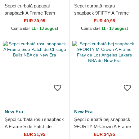
Șepci curbată papagal
Șepci curbată negru
snapback A Frame Team
snapback 9FIFTY A Frame
Colour de Chicago Bulls NBA
Precurved Hardwood
EUR 30,95
EUR 40,95
de New Era
Classics de Chicago Bulls
Comandă-l
11 - 13 august
Comandă-l
11 - 13 august
NBA de...
New Era
New Era
Șepci curbată roșu snapback
Șepci curbată bej snapback
A Frame Side Patch de
9FORTY M-Crown A Frame
Chicago Bulls NBA de New
Fray de Los Angeles Lakers
EUR 31,95
EUR 34,95