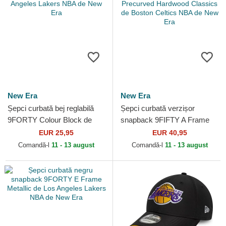
New Era
New Era
Șepci curbată bej reglabilă
Șepci curbată verzișor
9FORTY Colour Block de
snapback 9FIFTY A Frame
Los Angeles Lakers NBA de
Precurved Hardwood
EUR 25,95
EUR 40,95
New Era
Classics de Boston Celtics
Comandă-l
11 - 13 august
Comandă-l
11 - 13 august
NBA...