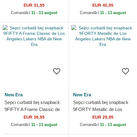
Bulls NBA de New Era
Precurved Hardwood
EUR 31,95
EUR 40,95
Classics de Milwaukee
Comandă-l
11 - 13 august
Comandă-l
11 - 13 august
Bucks NBA de...
New Era
New Era
Șepci curbată bej snapback
Șepci curbată bej snapback
9FIFTY A Frame Classic de
9FORTY Metallic de Los
Los Angeles Lakers NBA de
Angeles Lakers NBA de New
EUR 38,95
EUR 29,95
New Era
Era
Comandă-l
11 - 13 august
Comandă-l
11 - 13 august