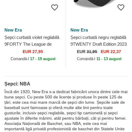
New Era
New Era
Șepci curbată violet reglabilă
Șepci curbată negru reglabilă
9FORTY The League de
9TWENTY Draft Edition 2023
Phoenix Suns NBA de New
de Miami Heat NBA de New
EUR 27,95
EUR
31,95
EUR 22,37
Era
Era
Comandă-l
17 - 19 august
Comandă-l
11 - 13 august
Șepci: NBA
Încă din 1920, New Era s-a dedicat fabricării unora dintre cele mai
bune șepci. Cu peste 500 de licențe și produse în peste 125 de
țări, este cea mai mare marcă de șepci din lume. Șepcile sale de
baseball sunt faimoase și oferă multe alte linii pentru toate
gusturile, inclusiv șepci reglabile, șepci tip camionetă și șepci
ajustate în diferite mărimi, atât pentru bărbați, cât și pentru femei.
Asociația Națională de Baschet, sau NBA, este cea mai
importantă ligă privată profesionistă de baschet din Statele Unite