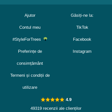
Ajutor
Găsiți-ne la:
Contul meu
TikTok
#StyleForTrees
Facebook
Preferințe de
Instagram
consimțământ
Termeni și condiții de
utilizare
4.9
49319 recenzii ale clienților