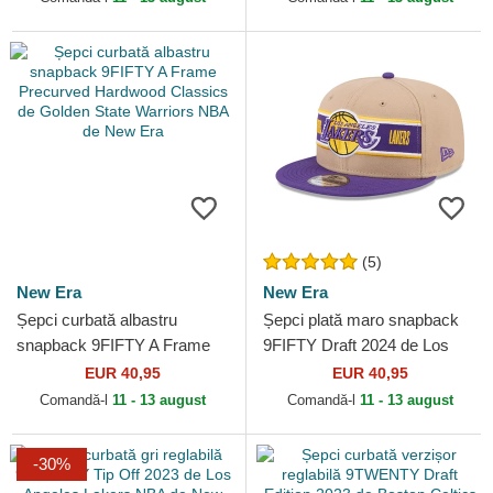
(5)
New Era
New Era
Șepci curbată albastru
Șepci plată maro snapback
snapback 9FIFTY A Frame
9FIFTY Draft 2024 de Los
Precurved Hardwood
Angeles Lakers NBA de New
EUR 40,95
EUR 40,95
Classics de Golden State...
Era
Comandă-l
11 - 13 august
Comandă-l
11 - 13 august
-30%