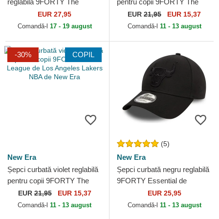
reglabilă 9FORTY The
pentru copii 9FORTY The
League de New York Knicks
League de Chicago Bulls
EUR 27,95
EUR
21,95
EUR 15,37
NBA de New Era
NBA de New Era
Comandă-l
17 - 19 august
Comandă-l
11 - 13 august
-30%
COPIL
(5)
New Era
New Era
Șepci curbată violet reglabilă
Șepci curbată negru reglabilă
pentru copii 9FORTY The
9FORTY Essential de
League de Los Angeles
Chicago Bulls NBA de New
EUR
21,95
EUR 15,37
EUR 25,95
Lakers NBA de New Era
Era
Comandă-l
11 - 13 august
Comandă-l
11 - 13 august