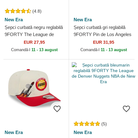
(4.8)
New Era
New Era
Șepci curbată negru reglabilă
Șepci curbată gri reglabilă
9FORTY The League de
9FORTY Pin de Los Angeles
Miami Heat NBA de New Era
Lakers NBA de New Era
EUR 27,95
EUR 31,95
Comandă-l
11 - 13 august
Comandă-l
11 - 13 august
(5)
New Era
New Era