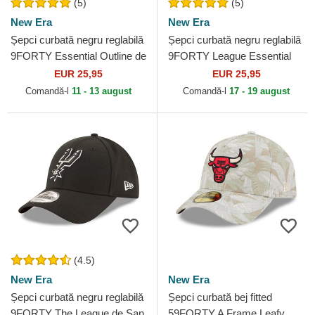
(5)
(5)
New Era
New Era
Șepci curbată negru reglabilă
Șepci curbată negru reglabilă
9FORTY Essential Outline de
9FORTY League Essential
Los Angeles Lakers NBA de
de Chicago Bulls NBA de
EUR 25,95
EUR 25,95
New Era
New Era
Comandă-l
11 - 13 august
Comandă-l
17 - 19 august
(4.5)
New Era
New Era
Șepci curbată negru reglabilă
Șepci curbată bej fitted
9FORTY The League de San
59FORTY A Frame Leafy