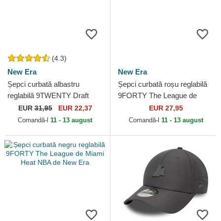
(4.3)
New Era
New Era
Șepci curbată albastru
Șepci curbată roșu reglabilă
reglabilă 9TWENTY Draft
9FORTY The League de
Edition 2023 de Golden State
Houston Rockets NBA de
EUR
31,95
EUR 22,37
EUR 27,95
Warriors NBA de New Era
New Era
Comandă-l
11 - 13 august
Comandă-l
11 - 13 august