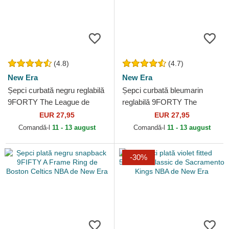
(4.8)
(4.7)
New Era
New Era
Șepci curbată negru reglabilă
Șepci curbată bleumarin
9FORTY The League de
reglabilă 9FORTY The
Chicago Bulls NBA de New
League de Oklahoma City
EUR 27,95
EUR 27,95
Era
Thunder NBA de New Era
Comandă-l
11 - 13 august
Comandă-l
11 - 13 august
-30%