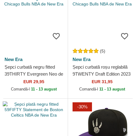
(5)
New Era
New Era
Șepci curbată negru fitted
Șepci curbată roșu reglabilă
39THIRTY Evergreen Neo de
9TWENTY Draft Edition 2023
Chicago Bulls NBA de New
de Chicago Bulls NBA de
EUR 29,95
EUR 31,95
Era
New Era
Comandă-l
11 - 13 august
Comandă-l
11 - 13 august
-30%