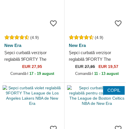
(4.9)
(4.9)
New Era
New Era
Șepci curbată verzișor
Șepci curbată verzișor
reglabilă 9FORTY The
reglabilă 9FORTY The
League de Milwaukee Bucks
League de Boston Celtics
EUR 27,95
EUR
27,95
EUR 19,57
NBA de New Era
NBA de New Era
Comandă-l
17 - 19 august
Comandă-l
11 - 13 august
COPIL