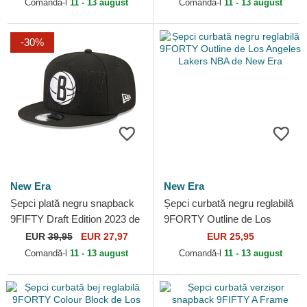
Comandă-l
11 - 13 august
Comandă-l
11 - 13 august
-30%
New Era
New Era
Șepci plată negru snapback
Șepci curbată negru reglabilă
9FIFTY Draft Edition 2023 de
9FORTY Outline de Los
Brooklyn Nets NBA de New
Angeles Lakers NBA de New
EUR
39,95
EUR 27,97
EUR 25,95
Era
Era
Comandă-l
11 - 13 august
Comandă-l
11 - 13 august