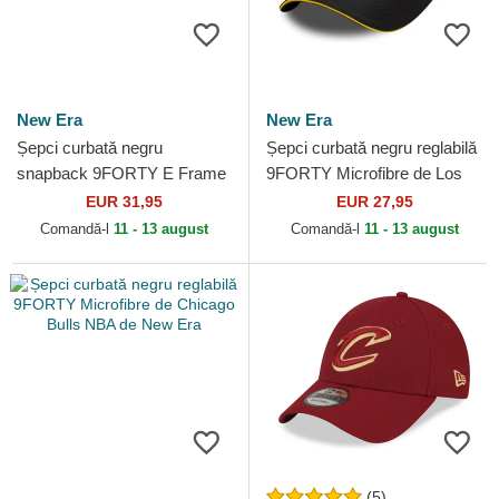
New Era
New Era
Șepci curbată negru
Șepci curbată negru reglabilă
snapback 9FORTY E Frame
9FORTY Microfibre de Los
Metallic de Los Angeles
Angeles Lakers NBA de New
EUR 31,95
EUR 27,95
Lakers NBA de New Era
Era
Comandă-l
11 - 13 august
Comandă-l
11 - 13 august
(5)