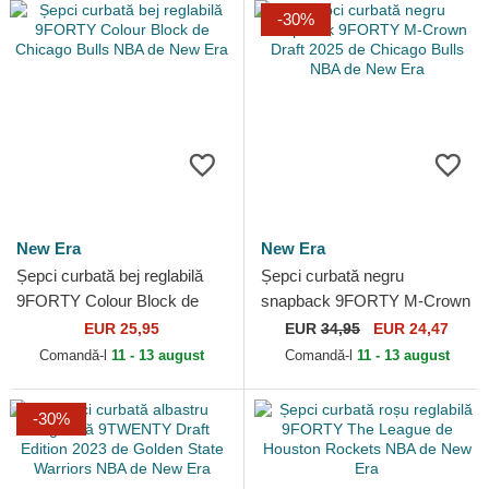
-30%
New Era
New Era
Șepci curbată bej reglabilă
Șepci curbată negru
9FORTY Colour Block de
snapback 9FORTY M-Crown
Chicago Bulls NBA de New
Draft 2025 de Chicago Bulls
EUR 25,95
EUR
34,95
EUR 24,47
Era
NBA de New Era
Comandă-l
11 - 13 august
Comandă-l
11 - 13 august
-30%