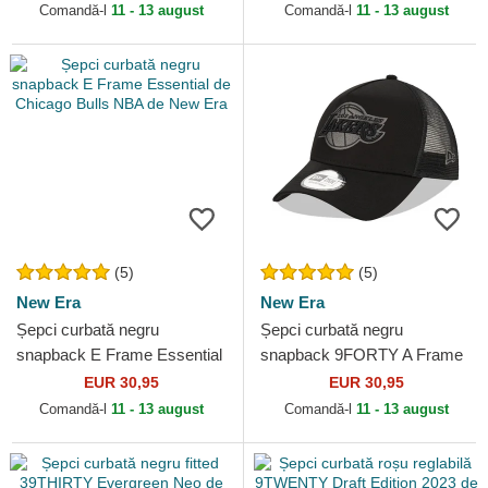
Era
NBA de New Era
Comandă-l
11 - 13 august
Comandă-l
11 - 13 august
(5)
(5)
New Era
New Era
Șepci curbată negru
Șepci curbată negru
snapback E Frame Essential
snapback 9FORTY A Frame
de Chicago Bulls NBA de
Tonal de Los Angeles Lakers
EUR 30,95
EUR 30,95
New Era
NBA de New Era
Comandă-l
11 - 13 august
Comandă-l
11 - 13 august