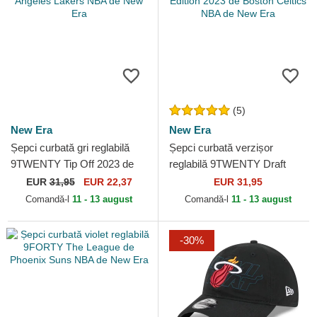
(5)
New Era
New Era
Șepci curbată gri reglabilă
Șepci curbată verzișor
9TWENTY Tip Off 2023 de
reglabilă 9TWENTY Draft
Los Angeles Lakers NBA de
Edition 2023 de Boston
EUR
31,95
EUR 22,37
EUR 31,95
New Era
Celtics NBA de New Era
Comandă-l
11 - 13 august
Comandă-l
11 - 13 august
-30%