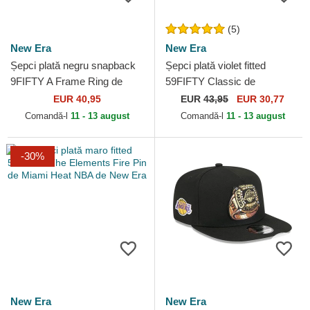
(5)
New Era
New Era
Șepci plată negru snapback
Șepci plată violet fitted
9FIFTY A Frame Ring de
59FIFTY Classic de
Boston Celtics NBA de New
Sacramento Kings NBA de
EUR 40,95
EUR
43,95
EUR 30,77
Era
New Era
Comandă-l
11 - 13 august
Comandă-l
11 - 13 august
-30%
New Era
New Era