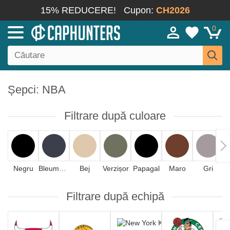
15% REDUCERE!
Cupon:
CH2026
0
Șepci: NBA
Filtrare după culoare
Negru
Bleumarin
Bej
Verzișor
Papagal
Maro
Gri
A
Filtrare după echipă