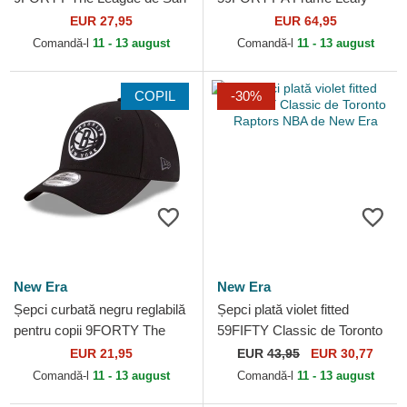
Antonio Spurs NBA de New
Palm de Chicago Bulls NBA
EUR 27,95
EUR 64,95
Era
de New Era
Comandă-l
11 - 13 august
Comandă-l
11 - 13 august
COPIL
-30%
New Era
New Era
Șepci curbată negru reglabilă
Șepci plată violet fitted
pentru copii 9FORTY The
59FIFTY Classic de Toronto
League de Brooklyn Nets
Raptors NBA de New Era
EUR 21,95
EUR
43,95
EUR 30,77
NBA de New Era
Comandă-l
11 - 13 august
Comandă-l
11 - 13 august