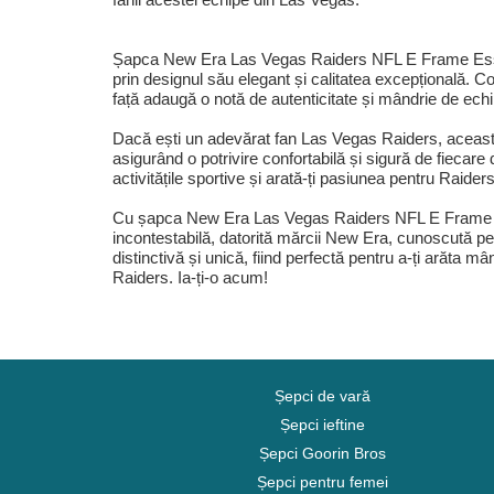
Șapca New Era Las Vegas Raiders NFL E Frame Essen
prin designul său elegant și calitatea excepțională. C
față adaugă o notă de autenticitate și mândrie de echi
Dacă ești un adevărat fan Las Vegas Raiders, această
asigurând o potrivire confortabilă și sigură de fiecare
activitățile sportive și arată-ți pasiunea pentru Raide
Cu șapca New Era Las Vegas Raiders NFL E Frame Essen
incontestabilă, datorită mărcii New Era, cunoscută pen
distinctivă și unică, fiind perfectă pentru a-ți arăta 
Raiders. Ia-ți-o acum!
Șepci de vară
Șepci ieftine
Șepci Goorin Bros
Șepci pentru femei