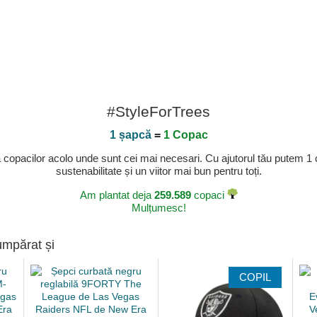
#StyleForTrees
1 șapcă
=
1 Copac
a copacilor acolo unde sunt cei mai necesari. Cu ajutorul tău putem 1
sustenabilitate și un viitor mai bun pentru toți.
Am plantat deja
259.589
copaci
Mulțumesc!
umpărat și
COPIL