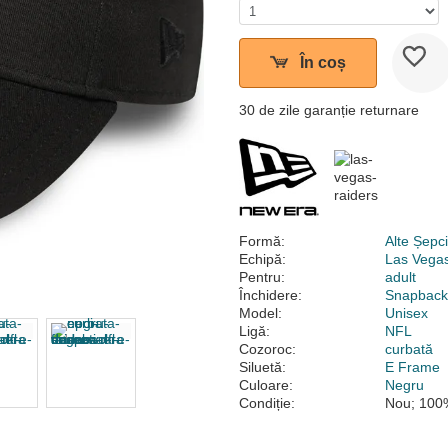
În coș
30 de zile garanție returnare
Formă:
Alte Șepc
Echipă:
Las Vega
Pentru:
adult
Închidere:
Snapbac
Model:
Unisex
Ligă:
NFL
Cozoroc:
curbată
Siluetă:
E Frame
Culoare:
Negru
Condiție:
Nou; 100%