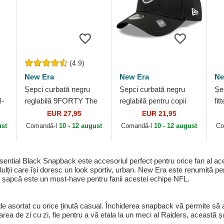
(4.9)
New Era
New Era
Ne
Șepci curbată negru
Șepci curbată negru
Șe
-
reglabilă 9FORTY The
reglabilă pentru copii
fi
League de Las Vegas
9FORTY The League
Ev
EUR 27,95
EUR 21,95
e
Raiders NFL de New
de Las Vegas Raiders
Ve
ust
Comandă-l
10 - 12 august
Comandă-l
10 - 12 august
Co
Era
NFL de New Era
Ne
al Black Snapback este accesoriul perfect pentru orice fan al aces
lții care își doresc un look sportiv, urban. New Era este renumită pen
ă șapcă este un must-have pentru fanii acestei echipe NFL.
r de asortat cu orice ținută casual. Închiderea snapback vă permite să
rtarea de zi cu zi, fie pentru a vă etala la un meci al Raiders, această 