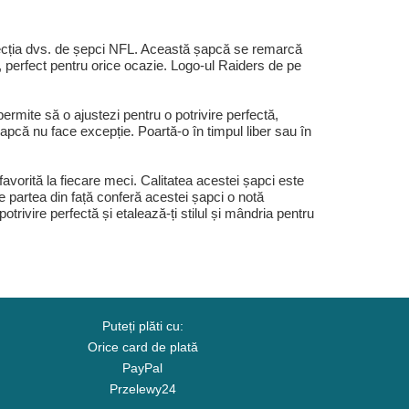
cția dvs. de șepci NFL. Această șapcă se remarcă
t, perfect pentru orice ocazie. Logo-ul Raiders de pe
mite să o ajustezi pentru o potrivire perfectă,
șapcă nu face excepție. Poartă-o în timpul liber sau în
orită la fiecare meci. Calitatea acestei șapci este
e partea din față conferă acestei șapci o notă
trivire perfectă și etalează-ți stilul și mândria pentru
Puteți plăti cu:
Orice card de plată
PayPal
Przelewy24