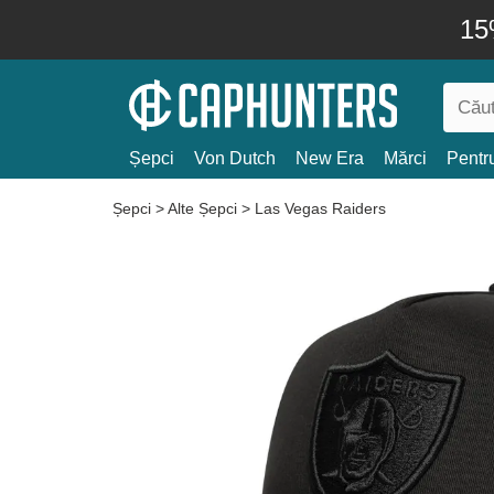
15
Șepci
Von Dutch
New Era
Mărci
Pentru
Șepci
>
Alte Șepci
>
Las Vegas Raiders