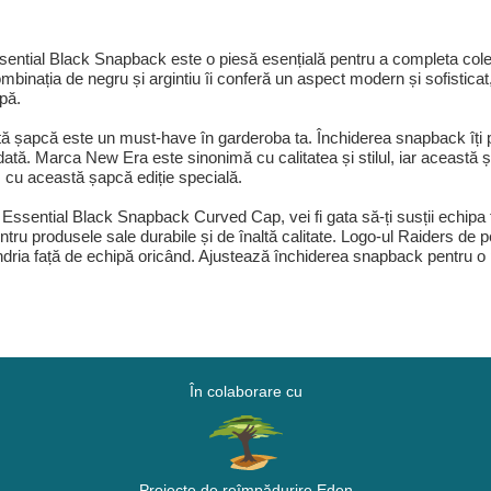
tial Black Snapback este o piesă esențială pentru a completa cole
ombinația de negru și argintiu îi conferă un aspect modern și sofistica
pă.
 șapcă este un must-have în garderoba ta. Închiderea snapback îți per
 dată. Marca New Era este sinonimă cu calitatea și stilul, iar această 
rs cu această șapcă ediție specială.
tial Black Snapback Curved Cap, vei fi gata să-ți susții echipa fav
tru produsele sale durabile și de înaltă calitate. Logo-ul Raiders de p
mândria față de echipă oricând. Ajustează închiderea snapback pentru o po
În colaborare cu
Proiecte de reîmpădurire Eden