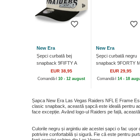
New Era
New Era
Șepci curbată bej
Șepci curbată negru
snapback 9FIFTY A
snapback 9FORTY M
Frame Classic de Las
Crown Team de Las
EUR 38,95
EUR 29,95
Vegas Raiders NFL de
Vegas Raiders NFL d
Comandă-l
10 - 12 august
Comandă-l
14 - 18 aug
New Era
New Era
Șapca New Era Las Vegas Raiders NFL E Frame Essenti
clasic snapback, această șapcă este ideală pentru adu
face excepție. Având logo-ul Raiders pe față, aceast
Culorile negru și argintiu ale acestei șapci o fac ușo
potrivire confortabilă și sigură. Fie că este pentru pu
fanii acestei echipe din Las Vegas.