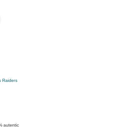
i
s Raiders
k
 autentic