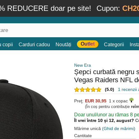
% REDUCERE doar pe site!
Cupon:
CH2
Outlet
 copii
Carduri cadou
Noutăți
Categorii
Ins
New Era
Șepci curbată negru 
Vegas Raiders NFL d
(5.0)
1 recenzii a
Preţ:
EUR 30,95
1 x copac
(În coș pentru contribuție
reî
Doar unul/unor au rămas 8 pen
Îl vrei între 10 și 12, august?
C
Mărime unică
(Ghid de mărimi)
Cantitate