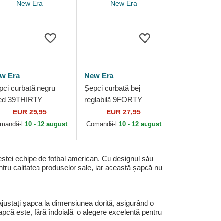
w Era
New Era
pci curbată negru
Șepci curbată bej
tted 39THIRTY
reglabilă 9FORTY
ergreen Neo de Las
Recycled Midi de Las
EUR 29,95
EUR 27,95
gas Raiders NFL de
Vegas Raiders NFL de
mandă-l
10 - 12 august
Comandă-l
10 - 12 august
w Era
New Era
tei echipe de fotbal american. Cu designul său
tru calitatea produselor sale, iar această șapcă nu
 ajustați șapca la dimensiunea dorită, asigurând o
șapcă este, fără îndoială, o alegere excelentă pentru