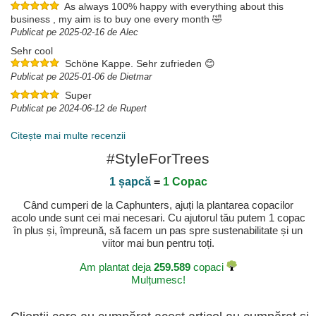
As always 100% happy with everything about this
business , my aim is to buy one every month 🤣
Publicat pe 2025-02-16 de Alec
Sehr cool
Schöne Kappe. Sehr zufrieden 😊
Publicat pe 2025-01-06 de Dietmar
Super
Publicat pe 2024-06-12 de Rupert
Citește mai multe recenzii
#StyleForTrees
1 șapcă
=
1 Copac
Când cumperi de la Caphunters, ajuți la plantarea copacilor
acolo unde sunt cei mai necesari. Cu ajutorul tău putem 1 copac
în plus și, împreună, să facem un pas spre sustenabilitate și un
viitor mai bun pentru toți.
Am plantat deja
259.589
copaci
Mulțumesc!