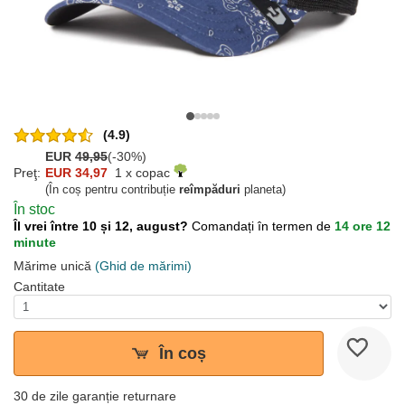
(4.9)
EUR
49,95
(-30%)
Preţ:
EUR 34,97
1 x copac
(În coș pentru contribuție
reîmpăduri
planeta)
În stoc
Îl vrei între 10 și 12, august?
Comandați în termen de
14 ore 12
minute
Mărime unică
(Ghid de mărimi)
Cantitate
În coș
30 de zile garanție returnare