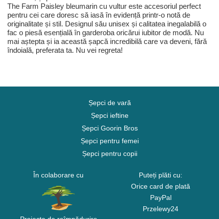
The Farm Paisley bleumarin cu vultur este accesoriul perfect
pentru cei care doresc să iasă în evidență printr-o notă de
originalitate și stil. Designul său unisex și calitatea inegalabilă o
fac o piesă esențială în garderoba oricărui iubitor de modă. Nu
mai aștepta și ia această șapcă incredibilă care va deveni, fără
îndoială, preferata ta. Nu vei regreta!
Șepci de vară
Șepci ieftine
Șepci Goorin Bros
Șepci pentru femei
Șepci pentru copii
În colaborare cu
Puteți plăti cu:
Orice card de plată
PayPal
Przelewy24