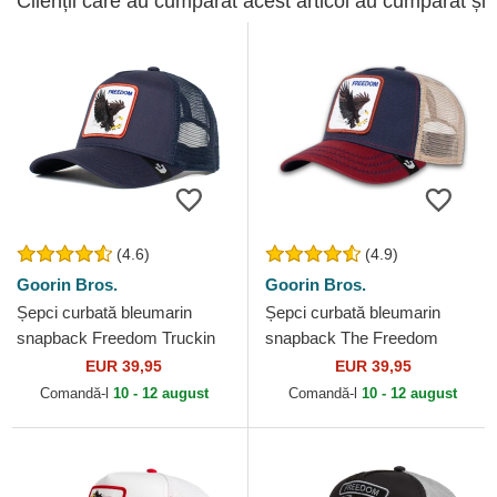
Clienții care au cumpărat acest articol au cumpărat și
(4.6)
(4.9)
Goorin Bros.
Goorin Bros.
Șepci curbată bleumarin
Șepci curbată bleumarin
snapback Freedom Truckin
snapback The Freedom
The Farm Goorin Bros.
Eagle The Farm Goorin Bros.
EUR 39,95
EUR 39,95
Comandă-l
10 - 12 august
Comandă-l
10 - 12 august