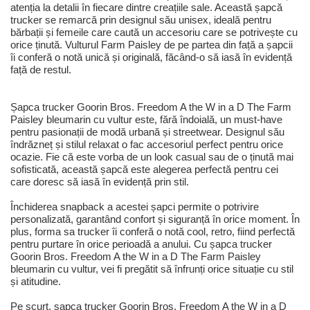
atenția la detalii în fiecare dintre creațiile sale. Această șapcă
trucker se remarcă prin designul său unisex, ideală pentru
bărbații și femeile care caută un accesoriu care se potrivește cu
orice ținută. Vulturul Farm Paisley de pe partea din față a șapcii
îi conferă o notă unică și originală, făcând-o să iasă în evidență
față de restul.
Șapca trucker Goorin Bros. Freedom A the W in a D The Farm
Paisley bleumarin cu vultur este, fără îndoială, un must-have
pentru pasionații de modă urbană și streetwear. Designul său
îndrăzneț și stilul relaxat o fac accesoriul perfect pentru orice
ocazie. Fie că este vorba de un look casual sau de o ținută mai
sofisticată, această șapcă este alegerea perfectă pentru cei
care doresc să iasă în evidență prin stil.
Închiderea snapback a acestei șapci permite o potrivire
personalizată, garantând confort și siguranță în orice moment. În
plus, forma sa trucker îi conferă o notă cool, retro, fiind perfectă
pentru purtare în orice perioadă a anului. Cu șapca trucker
Goorin Bros. Freedom A the W in a D The Farm Paisley
bleumarin cu vultur, vei fi pregătit să înfrunți orice situație cu stil
și atitudine.
Pe scurt, șapca trucker Goorin Bros. Freedom A the W in a D