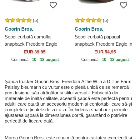
(5)
(5)
Goorin Bros.
Goorin Bros.
Șepci curbată camuflaj
Șepci curbată papagal
snapback Freedom Eagle
snapback Freedom Eagle In
Camouflage Seasonal Real
The Element The Farm
EUR 39,95
EUR 54,95
Tree The Farm Goorin Bros.
Goorin Bros.
Comandă-l
10 - 12 august
Comandă-l
10 - 12 august
Șapca trucker Goorin Bros. Freedom A the W in a D The Farm
Paisley bleumarin cu vultur este o piesă unică ce se remarcă
prin designul său atrăgător și stilul versatil. Fabricată din
materiale de înaltă calitate, această șapcă este perfectă pentru
adulții care caută un accesoriu modern și confortabil care să-și
completeze ținutele de zi cu zi. Închiderea snapback permite
ajustarea ușoară la dimensiunea dorită, garantând o potrivire
perfectă de fiecare dată.
Marca Goorin Bros. este renumită pentru calitatea excelentă și