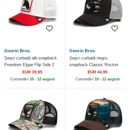
Goorin Bros.
Goorin Bros.
Șepci curbată alb snapback
Șepci curbată negru
Freedom Elgae Flip Side 2
snapback Classic Rocker
The Farm Goorin Bros.
Freedom The Farm Goorin
EUR 39,95
EUR 44,95
Bros.
Comandă-l
10 - 12 august
Comandă-l
10 - 12 august