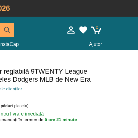
026
0
InstaCap
Ajutor
șor reglabilă 9TWENTY League
geles Dodgers MLB de New Era
le clienților
mpăduri
planeta)
tru livrare imediată
omandați în termen de
5 ore 21 minute