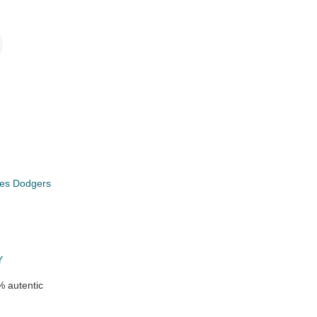
i
les Dodgers
Y
 autentic