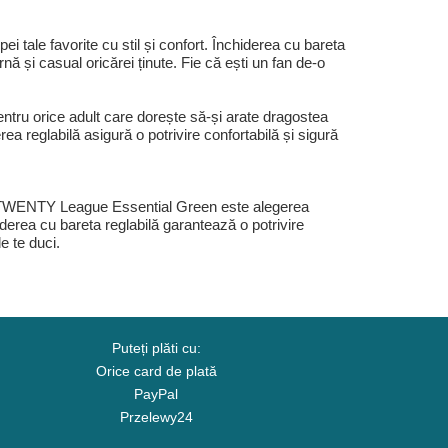
ale favorite cu stil și confort. Închiderea cu bareta
ă și casual oricărei ținute. Fie că ești un fan de-o
u orice adult care dorește să-și arate dragostea
ea reglabilă asigură o potrivire confortabilă și sigură
B 9TWENTY League Essential Green este alegerea
iderea cu bareta reglabilă garantează o potrivire
e te duci.
Puteți plăti cu:
Orice card de plată
PayPal
Przelewy24