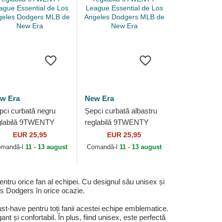
w Era
New Era
pci curbată negru
Șepci curbată albastru
glabilă 9TWENTY
reglabilă 9TWENTY
ague Essential de
League Essential de Los
EUR 25,95
EUR 25,95
s Angeles Dodgers
Angeles Dodgers MLB
mandă-l
11 - 13 august
Comandă-l
11 - 13 august
B de New Era
de New Era
u orice fan al echipei. Cu designul său unisex și
es Dodgers în orice ocazie.
have pentru toți fanii acestei echipe emblematice.
t și confortabil. În plus, fiind unisex, este perfectă