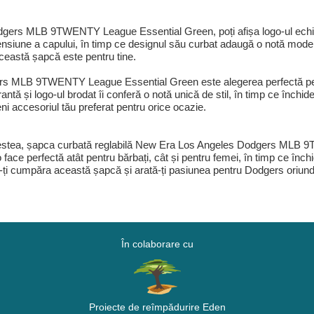
rs MLB 9TWENTY League Essential Green, poți afișa logo-ul echipei t
mensiune a capului, în timp ce designul său curbat adaugă o notă modern
ceastă șapcă este pentru tine.
s MLB 9TWENTY League Essential Green este alegerea perfectă pentr
ă și logo-ul brodat îi conferă o notă unică de stil, în timp ce închider
i accesoriul tău preferat pentru orice ocazie.
e acestea, șapca curbată reglabilă New Era Los Angeles Dodgers ML
 face perfectă atât pentru bărbați, cât și pentru femei, în timp ce înch
a-ți cumpăra această șapcă și arată-ți pasiunea pentru Dodgers oriund
În colaborare cu
Proiecte de reîmpădurire Eden