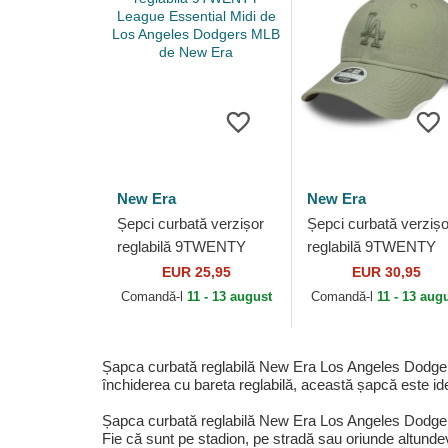
New Era
New Era
Șepci curbată verzișor
Șepci curbată verzișo
reglabilă 9TWENTY
reglabilă 9TWENTY
League Essential Midi
Midi Linen de Los
EUR 25,95
EUR 30,95
de Los Angeles
Angeles Dodgers ML
Comandă-l
11 - 13 august
Comandă-l
11 - 13 aug
Dodgers MLB de New
de New Era
Era
Șapca curbată reglabilă New Era Los Angeles Dodger
închiderea cu bareta reglabilă, această șapcă este id
Șapca curbată reglabilă New Era Los Angeles Dodger
Fie că sunt pe stadion, pe stradă sau oriunde altundeva