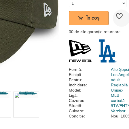
În coș
30 de zile garanție returnare
Formă:
Alte Șepc
Echipă:
Los Ange
Pentru:
adult
Închidere:
Reglabilă
Model:
Unisex
Ligă:
MLB
Cozoroc:
curbată
Siluetă:
9TWENT
Culoare:
Verzișor
Condiție:
Nou; 100%