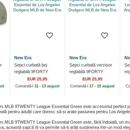
New Era
New Era
Ne
r
Șepci curbată bej
Șepci curbată verzișor
Șe
reglabilă 9FORTY
reglabilă 9FORTY
re
League Essential de
League Essential de
Le
EUR 25,95
EUR 25,95
B
Los Angeles Dodgers
Los Angeles Dodgers
Lo
ust
Comandă-l
11 - 13 august
Comandă-l
17 - 19 august
Co
MLB de New Era
MLB de New Era
ML
s MLB 9TWENTY League Essential Green este accesoriul perfect pentr
eală pentru adulții care doresc să-și arate pasiunea pentru Los Angel
s MLB 9TWENTY League Essential Green este, fără îndoială, un must-
, această șapcă îți va permite să-ți arăți susținerea într-un mod elegan