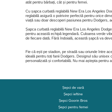
atât pentru bărbați, cât și pentru femei.
Cu șapca curbată reglabilă New Era Los Angeles Dodge
reglabilă asigură o potrivire perfectă pentru orice di
viață sau doar descoperi pasiunea pentru Dodgers, a
Șapca curbată reglabilă New Era Los Angeles Dodger
pentru această echipă legendară. Culoarea verde vibrant
de fiecare dată. Fără îndoială, această șapcă va deven
Fie că ești pe stadion, pe stradă sau oriunde într
ideală pentru toți fanii Dodgers. Designul său unisex o
personalizată și confortabilă. Nu mai aștepta pentru 
Șepci de vară
Șepci ieftine
Șepci Goorin Bros
Șepci pentru femei