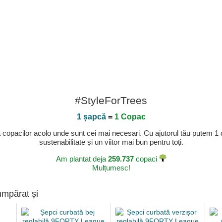
#StyleForTrees
1 șapcă
=
1 Copac
a copacilor acolo unde sunt cei mai necesari. Cu ajutorul tău putem 1
sustenabilitate și un viitor mai bun pentru toți.
Am plantat deja
259.737
copaci
Mulțumesc!
umpărat și