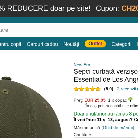
% REDUCERE doar pe site!
Cupon:
CH2
Outlet
ntru copii
Carduri cadou
Noutăți
Categorii
New Era
Șepci curbată verzi
Essential de Los An
(5.0)
2 recenzii a
Preţ:
EUR 25,95
1 x copac
(În coș pentru contribuție
reî
Doar unul/unor au rămas 8 pen
Îl vrei între 11 și 13, august?
C
Mărime unică
(Ghid de mărimi)
Cantitate