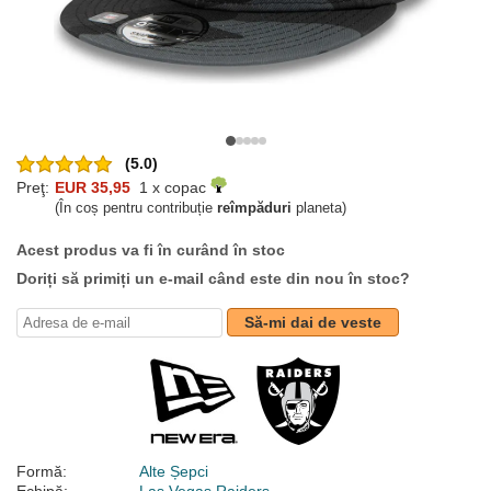
(5.0)
Preţ:
EUR 35,95
1 x copac
(În coș pentru contribuție
reîmpăduri
planeta)
Acest produs va fi în curând în stoc
Doriți să primiți un e-mail când este din nou în stoc?
Să-mi dai de veste
Formă:
Alte Șepci