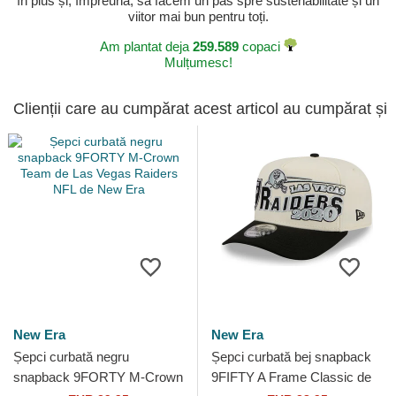
în plus și, împreună, să facem un pas spre sustenabilitate și un
viitor mai bun pentru toți.
Am plantat deja
259.589
copaci
Mulțumesc!
Clienții care au cumpărat acest articol au cumpărat și
New Era
New Era
Șepci curbată negru
Șepci curbată bej snapback
snapback 9FORTY M-Crown
9FIFTY A Frame Classic de