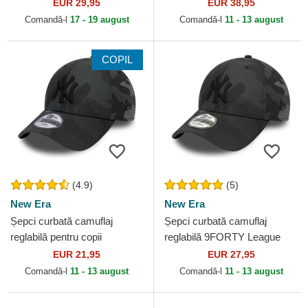
Team de Las Vegas Raiders
Las Vegas Raiders NFL de
EUR 29,95
EUR 38,95
NFL de New Era
New Era
Comandă-l
17 - 19 august
Comandă-l
11 - 13 august
COPIL
(4.9)
(5)
New Era
New Era
Șepci curbată camuflaj
Șepci curbată camuflaj
reglabilă pentru copii
reglabilă 9FORTY League
9FORTY League Essential
Essential de New York
EUR 21,95
EUR 27,95
de New York Yankees MLB
Yankees MLB de New Era
Comandă-l
11 - 13 august
Comandă-l
11 - 13 august
de...