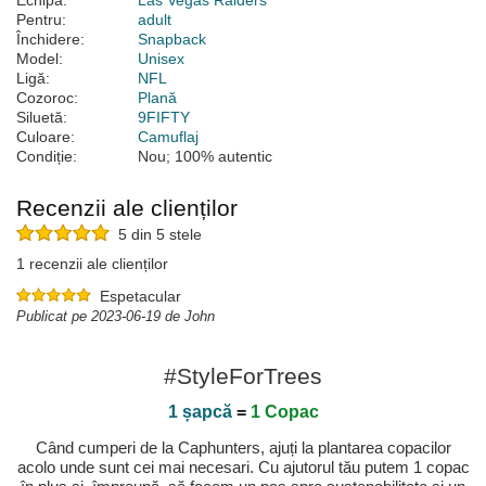
Echipă:
Las Vegas Raiders
Pentru:
adult
Închidere:
Snapback
Model:
Unisex
Ligă:
NFL
Cozoroc:
Plană
Siluetă:
9FIFTY
Culoare:
Camuflaj
Condiție:
Nou; 100% autentic
Recenzii ale clienților
5 din 5 stele
1 recenzii ale clienților
Espetacular
Publicat pe 2023-06-19 de John
#StyleForTrees
1 șapcă
=
1 Copac
Când cumperi de la Caphunters, ajuți la plantarea copacilor
acolo unde sunt cei mai necesari. Cu ajutorul tău putem 1 copac