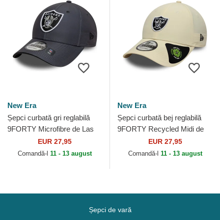
New Era
New Era
Șepci curbată gri reglabilă
Șepci curbată bej reglabilă
9FORTY Microfibre de Las
9FORTY Recycled Midi de
Vegas Raiders NFL de New
Las Vegas Raiders NFL de
EUR 27,95
EUR 27,95
Era
New Era
Comandă-l
11 - 13 august
Comandă-l
11 - 13 august
Șepci de vară