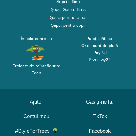
Șepci ieftine
Șepci Goorin Bros
Șepci pentru femei
Șepci pentru copii
În colaborare cu
Puteți plăti cu:
Orice card de plată
PayPal
Przelewy24
Proiecte de reîmpădurire
Eden
Ajutor
Găsiți-ne la:
Contul meu
TikTok
#StyleForTrees
Facebook