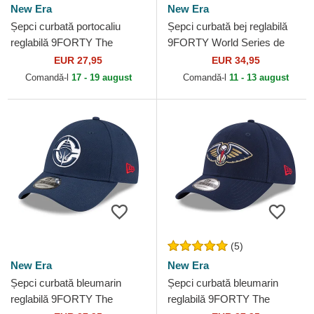
New Era
New Era
Șepci curbată portocaliu
Șepci curbată bej reglabilă
reglabilă 9FORTY The
9FORTY World Series de
League de Denver Broncos
New York Yankees MLB de
EUR 27,95
EUR 34,95
NFL de New Era
New Era
Comandă-l
17 - 19 august
Comandă-l
11 - 13 august
(5)
New Era
New Era
Șepci curbată bleumarin
Șepci curbată bleumarin
reglabilă 9FORTY The
reglabilă 9FORTY The