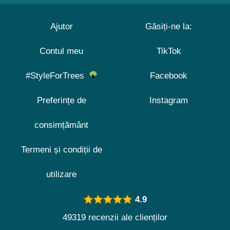
Ajutor
Găsiți-ne la:
Contul meu
TikTok
#StyleForTrees
Facebook
Preferințe de
Instagram
consimțământ
Termeni și condiții de
utilizare
4.9
49319 recenzii ale clienților