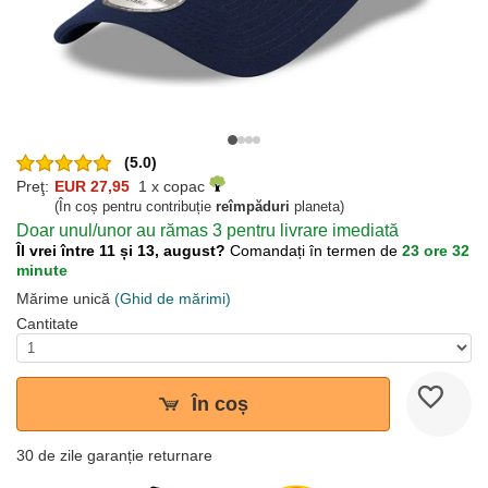
(5.0)
Preţ:
EUR 27,95
1 x copac
(În coș pentru contribuție
reîmpăduri
planeta)
Doar unul/unor au rămas 3 pentru livrare imediată
Îl vrei între 11 și 13, august?
Comandați în termen de
23 ore 32
minute
Mărime unică
(Ghid de mărimi)
Cantitate
În coș
30 de zile garanție returnare