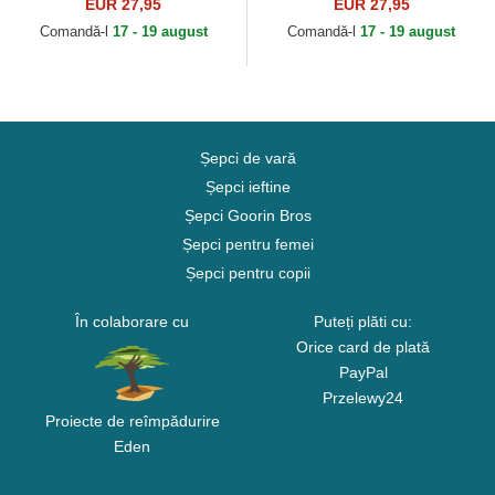
League de Los Angeles
League de New Orleans
EUR 27,95
EUR 27,95
Clippers NBA de New Era
Pelicans NBA de New Era
Comandă-l
17 - 19 august
Comandă-l
17 - 19 august
Șepci de vară
Șepci ieftine
Șepci Goorin Bros
Șepci pentru femei
Șepci pentru copii
În colaborare cu
Puteți plăti cu:
Orice card de plată
PayPal
Przelewy24
Proiecte de reîmpădurire
Eden