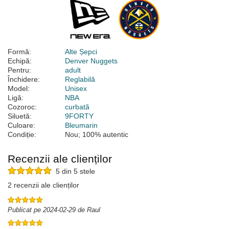
Formă:
Alte Șepci
Echipă:
Denver Nuggets
Pentru:
adult
Închidere:
Reglabilă
Model:
Unisex
Ligă:
NBA
Cozoroc:
curbată
Siluetă:
9FORTY
Culoare:
Bleumarin
Condiție:
Nou; 100% autentic
Recenzii ale clienților
5 din 5 stele
2 recenzii ale clienților
Publicat pe 2024-02-29 de Raul