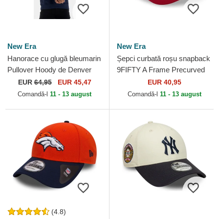
New Era
New Era
Hanorace cu glugă bleumarin
Șepci curbată roșu snapback
Pullover Hoody de Denver
9FIFTY A Frame Precurved
Nuggets NBA de New Era
Hardwood Classics de
EUR
64,95
EUR 45,47
EUR 40,95
Denver Nuggets NBA de...
Comandă-l
11 - 13 august
Comandă-l
11 - 13 august
(4.8)