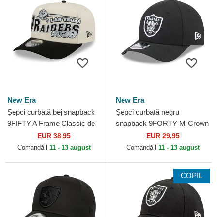
New Era
New Era
Șepci curbată bej snapback
Șepci curbată negru
9FIFTY A Frame Classic de
snapback 9FORTY M-Crown
Las Vegas Raiders NFL de
Team de Las Vegas Raiders
EUR 38,95
EUR 29,95
New Era
NFL de New Era
Comandă-l
11 - 13 august
Comandă-l
11 - 13 august
COPIL