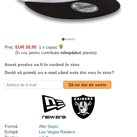
Preţ:
EUR 39,95
1 x copac
(În coș pentru contribuție
reîmpăduri
planeta)
Acest produs va fi în curând în stoc
Doriți să primiți un e-mail când este din nou în stoc?
Să-mi dai de veste
Formă:
Alte Șepci
Echipă:
Las Vegas Raiders