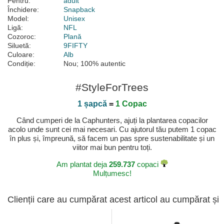
Pentru:
adult
Închidere:
Snapback
Model:
Unisex
Ligă:
NFL
Cozoroc:
Plană
Siluetă:
9FIFTY
Culoare:
Alb
Condiție:
Nou; 100% autentic
#StyleForTrees
1 șapcă
=
1 Copac
Când cumperi de la Caphunters, ajuți la plantarea copacilor
acolo unde sunt cei mai necesari. Cu ajutorul tău putem 1 copac
în plus și, împreună, să facem un pas spre sustenabilitate și un
viitor mai bun pentru toți.
Am plantat deja
259.737
copaci
Mulțumesc!
Clienții care au cumpărat acest articol au cumpărat și