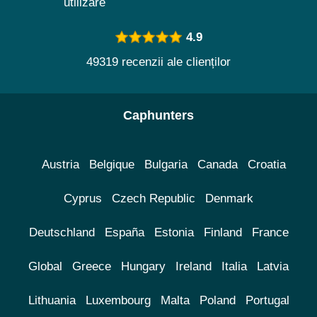
utilizare
4.9
49319 recenzii ale clienților
Caphunters
Austria
Belgique
Bulgaria
Canada
Croatia
Cyprus
Czech Republic
Denmark
Deutschland
España
Estonia
Finland
France
Global
Greece
Hungary
Ireland
Italia
Latvia
Lithuania
Luxembourg
Malta
Poland
Portugal