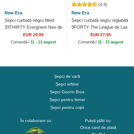
(4.9)
New Era
New Era
Șepci curbată negru fitted
Șepci curbată negru reglabilă
39THIRTY Evergreen Neo de
9FORTY The League de Las
Las Vegas Raiders NFL de
Vegas Raiders NFL de New
EUR 29,95
EUR 27,95
New Era
Era
Comandă-l
11 - 13 august
Comandă-l
11 - 13 august
Șepci de vară
Șepci ieftine
Șepci Goorin Bros
Șepci pentru femei
Șepci pentru copii
În colaborare cu
Puteți plăti cu:
Orice card de plată