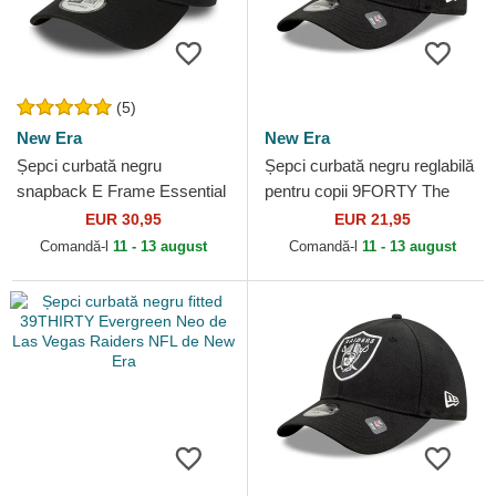
(5)
New Era
New Era
Șepci curbată negru
Șepci curbată negru reglabilă
snapback E Frame Essential
pentru copii 9FORTY The
de Las Vegas Raiders NFL
League de Las Vegas
EUR 30,95
EUR 21,95
de New Era
Raiders NFL de New Era
Comandă-l
11 - 13 august
Comandă-l
11 - 13 august