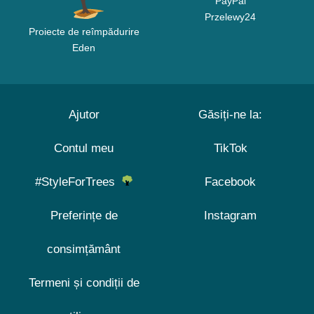
PayPal
Przelewy24
Proiecte de reîmpădurire
Eden
Ajutor
Găsiți-ne la:
Contul meu
TikTok
#StyleForTrees
Facebook
Preferințe de
Instagram
consimțământ
Termeni și condiții de