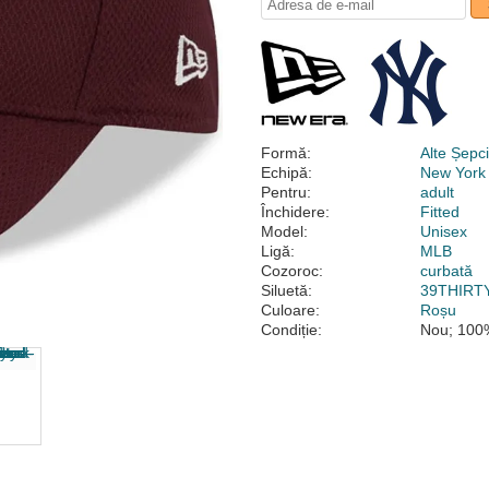
Formă:
Alte Șepc
Echipă:
New York
Pentru:
adult
Închidere:
Fitted
Model:
Unisex
Ligă:
MLB
Cozoroc:
curbată
Siluetă:
39THIRT
Culoare:
Roșu
Condiție:
Nou; 100%