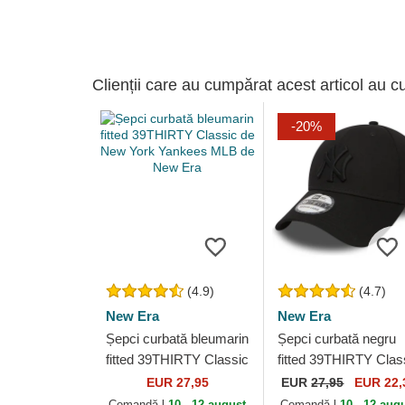
Clienții care au cumpărat acest articol au c
-20%
(4.9)
(4.7)
New Era
New Era
Șepci curbată bleumarin
Șepci curbată negru
fitted 39THIRTY Classic
fitted 39THIRTY Clas
de New York Yankees
de New York Yankee
EUR 27,95
EUR
27,95
EUR 22,
MLB de New Era
MLB de New Era
Comandă-l
10 - 12 august
Comandă-l
10 - 12 aug