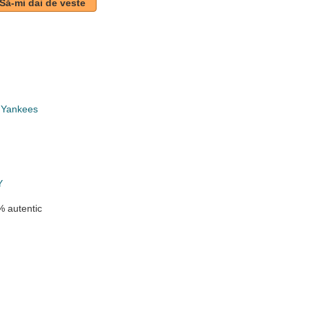
Să-mi dai de veste
i
 Yankees
Y
 autentic