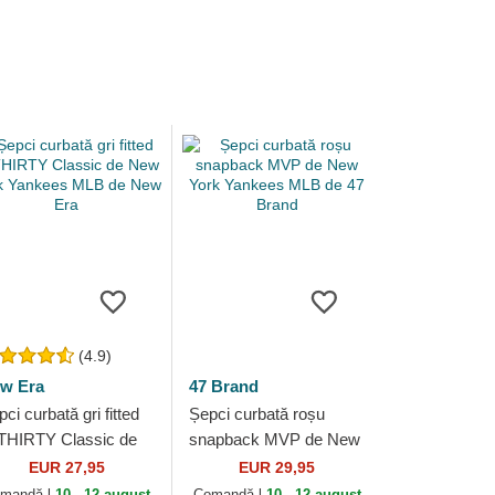
(4.9)
w Era
47 Brand
ci curbată gri fitted
Șepci curbată roșu
THIRTY Classic de
snapback MVP de New
w York Yankees
York Yankees MLB de
EUR 27,95
EUR 29,95
B de New Era
47 Brand
mandă-l
10 - 12 august
Comandă-l
10 - 12 august