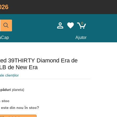
026
0
taCap
Ajutor
itted 39THIRTY Diamond Era de
LB de New Era
le clienților
mpăduri
planeta)
n stoc
d este din nou în stoc?