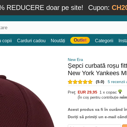
% REDUCERE doar pe site!
Cupon:
CH2
Outlet
 copii
Carduri cadou
Noutăți
Categorii
Ins
New Era
Șepci curbată roșu f
New York Yankees M
(5.0)
5 recenzii a
Preţ:
EUR 29,95
1 x copac
(În coș pentru contribuție
reî
Acest produs va fi în curând î
Doriți să primiți un e-mail cân