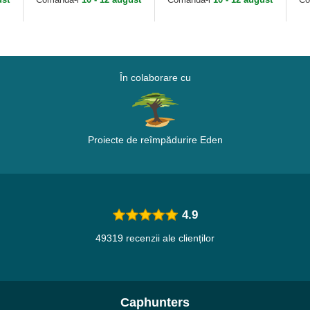
În colaborare cu
Proiecte de reîmpădurire Eden
4.9
49319 recenzii ale clienților
Caphunters