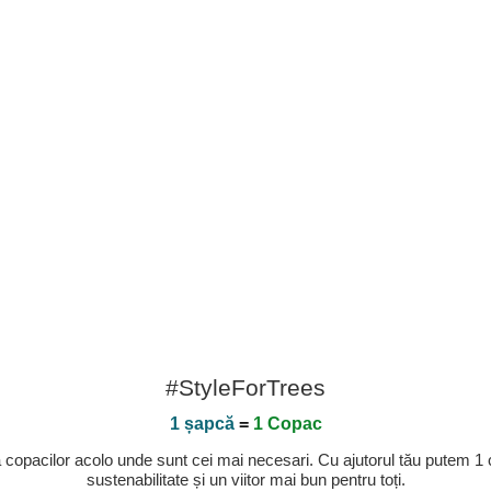
#StyleForTrees
1 șapcă
=
1 Copac
a copacilor acolo unde sunt cei mai necesari. Cu ajutorul tău putem 1
sustenabilitate și un viitor mai bun pentru toți.