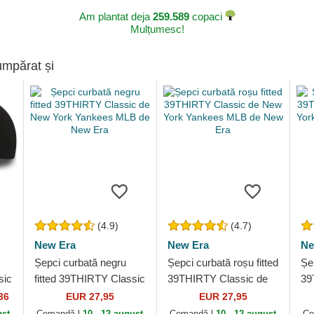
Am plantat deja
259.589
copaci
Mulțumesc!
umpărat și
(4.9)
(4.7)
New Era
New Era
Ne
Șepci curbată negru
Șepci curbată roșu fitted
Șep
sic
fitted 39THIRTY Classic
39THIRTY Classic de
39
s
de New York Yankees
New York Yankees
Ne
36
EUR 27,95
EUR 27,95
MLB de New Era
MLB de New Era
ML
ust
Comandă-l
10 - 12 august
Comandă-l
10 - 12 august
Co