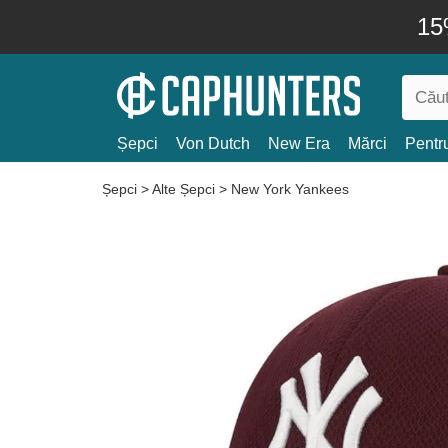
15
Șepci
Von Dutch
New Era
Mărci
Pentru
Șepci
>
Alte Șepci
>
New York Yankees