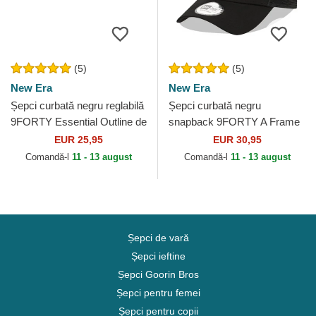
(5)
(5)
New Era
New Era
Șepci curbată negru reglabilă
Șepci curbată negru
9FORTY Essential Outline de
snapback 9FORTY A Frame
Los Angeles Lakers NBA de
Tonal de Los Angeles Lakers
EUR 25,95
EUR 30,95
New Era
NBA de New Era
Comandă-l
11 - 13 august
Comandă-l
11 - 13 august
Șepci de vară
Șepci ieftine
Șepci Goorin Bros
Șepci pentru femei
Șepci pentru copii