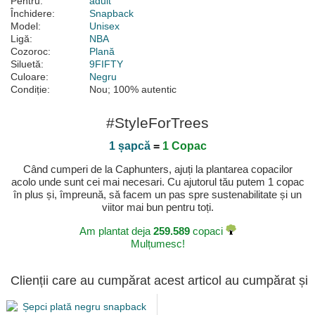
Pentru:
adult
Închidere:
Snapback
Model:
Unisex
Ligă:
NBA
Cozoroc:
Plană
Siluetă:
9FIFTY
Culoare:
Negru
Condiție:
Nou; 100% autentic
#StyleForTrees
1 șapcă
=
1 Copac
Când cumperi de la Caphunters, ajuți la plantarea copacilor
acolo unde sunt cei mai necesari. Cu ajutorul tău putem 1 copac
în plus și, împreună, să facem un pas spre sustenabilitate și un
viitor mai bun pentru toți.
Am plantat deja
259.589
copaci
Mulțumesc!
Clienții care au cumpărat acest articol au cumpărat și