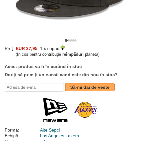
Preţ:
EUR 37,95
1 x copac
(În coș pentru contribuție
reîmpăduri
planeta)
Acest produs va fi în curând în stoc
Doriți să primiți un e-mail când este din nou în stoc?
Să-mi dai de veste
Formă:
Alte Șepci
Echipă:
Los Angeles Lakers