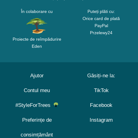
În colaborare cu
Puteți plăti cu:
Orice card de plată
PayPal
Przelewy24
Proiecte de reîmpădurire
Eden
Ajutor
Găsiți-ne la:
Contul meu
TikTok
#StyleForTrees
Facebook
Preferințe de
Instagram
consimțământ