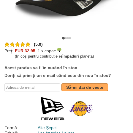
(5.0)
Preţ:
EUR 32,95
1 x copac
(În coș pentru contribuție
reîmpăduri
planeta)
Acest produs va fi în curând în stoc
Doriți să primiți un e-mail când este din nou în stoc?
Să-mi dai de veste
Formă:
Alte Șepci