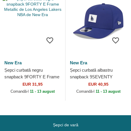
New Era
New Era
Șepci curbată negru
Șepci curbată albastru
snapback 9FORTY E Frame
snapback 9SEVENTY
Metallic de Los Angeles
Stretch Snap Clubhouse de
EUR 31,95
EUR 40,95
Lakers NBA de New Era
Los Angeles Dodgers MLB
Comandă-l
11 - 13 august
Comandă-l
11 - 13 august
de New...
Șepci de vară