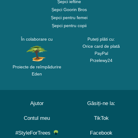
Șepci ieftine
Șepci Goorin Bros
Șepci pentru femei
Șepci pentru copii
În colaborare cu
Puteți plăti cu:
Orice card de plată
PayPal
Przelewy24
Proiecte de reîmpădurire
Eden
Ajutor
Găsiți-ne la:
Contul meu
TikTok
#StyleForTrees
Facebook