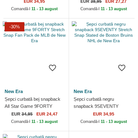
Stretch Snap Stated de Los
Snap Flawless de French
EUR 34,95
EUR
38,95
EUR 27,27
Angeles Kings NHL de New
Rugby Federation FFR de...
Comandă-l
11 - 13 august
Comandă-l
11 - 13 august
Era
-30%
New Era
New Era
Șepci curbată bej snapback
Șepci curbată negru
All Star Game 9FORTY
snapback 9SEVENTY
Stretch Snap Fan Pack de
Stretch Snap Stated de
EUR
34,95
EUR 24,47
EUR 34,95
MLB de New Era
Boston Bruins NHL de New
Comandă-l
11 - 13 august
Comandă-l
11 - 13 august
Era