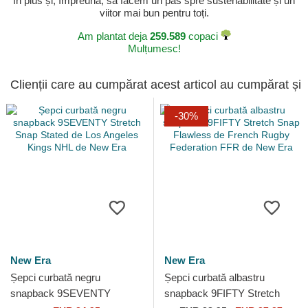
în plus și, împreună, să facem un pas spre sustenabilitate și un
viitor mai bun pentru toți.
Am plantat deja
259.589
copaci
Mulțumesc!
Clienții care au cumpărat acest articol au cumpărat și
-30%
New Era
New Era
Șepci curbată negru
Șepci curbată albastru
snapback 9SEVENTY
snapback 9FIFTY Stretch