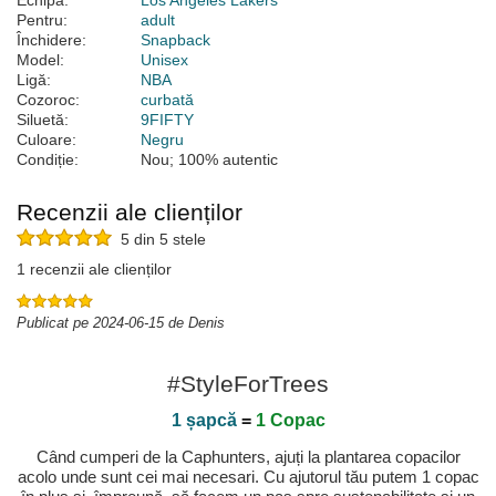
Echipă:
Los Angeles Lakers
Pentru:
adult
Închidere:
Snapback
Model:
Unisex
Ligă:
NBA
Cozoroc:
curbată
Siluetă:
9FIFTY
Culoare:
Negru
Condiție:
Nou; 100% autentic
Recenzii ale clienților
5 din 5 stele
1 recenzii ale clienților
Publicat pe 2024-06-15 de Denis
#StyleForTrees
1 șapcă
=
1 Copac
Când cumperi de la Caphunters, ajuți la plantarea copacilor
acolo unde sunt cei mai necesari. Cu ajutorul tău putem 1 copac