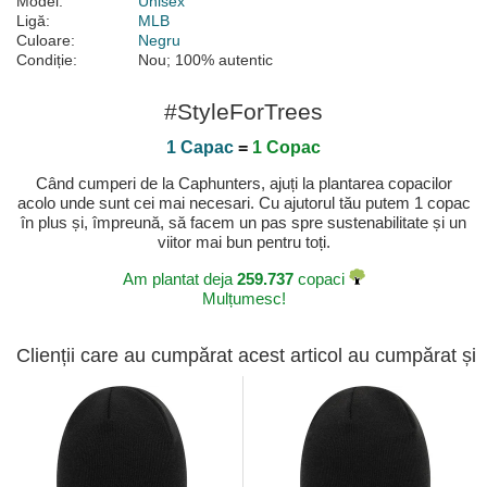
Model:
Unisex
Ligă:
MLB
Culoare:
Negru
Condiție:
Nou; 100% autentic
#StyleForTrees
1 Capac
=
1 Copac
Când cumperi de la Caphunters, ajuți la plantarea copacilor
acolo unde sunt cei mai necesari. Cu ajutorul tău putem 1 copac
în plus și, împreună, să facem un pas spre sustenabilitate și un
viitor mai bun pentru toți.
Am plantat deja
259.737
copaci
Mulțumesc!
Clienții care au cumpărat acest articol au cumpărat și