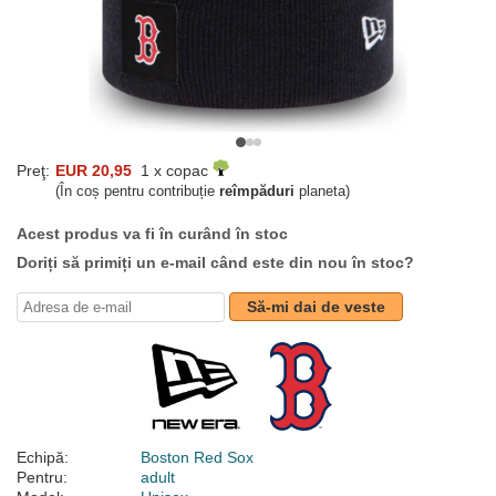
Preţ:
EUR 20,95
1 x copac
(În coș pentru contribuție
reîmpăduri
planeta)
Acest produs va fi în curând în stoc
Doriți să primiți un e-mail când este din nou în stoc?
Să-mi dai de veste
Echipă:
Boston Red Sox
Pentru:
adult