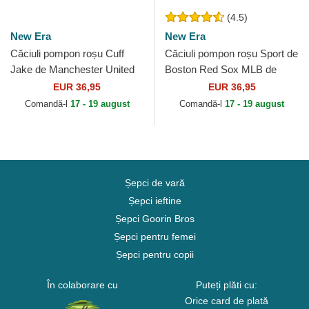
(4.5)
New Era
New Era
Căciuli pompon roșu Cuff
Căciuli pompon roșu Sport de
Jake de Manchester United
Boston Red Sox MLB de
Football Club Premier League
New Era
EUR 36,95
EUR 36,95
de New Era
Comandă-l
17 - 19 august
Comandă-l
17 - 19 august
Șepci de vară
Șepci ieftine
Șepci Goorin Bros
Șepci pentru femei
Șepci pentru copii
În colaborare cu
Puteți plăti cu:
Orice card de plată