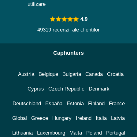
utilizare
4.9
49319 recenzii ale clienților
Caphunters
Austria
Belgique
Bulgaria
Canada
Croatia
Cyprus
Czech Republic
Denmark
Deutschland
España
Estonia
Finland
France
Global
Greece
Hungary
Ireland
Italia
Latvia
Lithuania
Luxembourg
Malta
Poland
Portugal