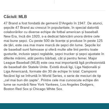
Căciuli: MLB
47 Brand a fost fondată de gemenii D'Angelo în 1947. De atunci,
șepcile 47 Brand au crescut în popularitate, în special datorită
colaborărilor cu diverse echipe de fotbal american și baseball.
New Era, încă din 1920, s-a dedicat fabricării unora dintre cele
mai bune șepci. Cu peste 500 de licențe și produse în peste 125
de țări, este cea mai mare marcă de șepci din lume. Șepcile lor
de baseball sunt faimoase și oferă multe alte linii pentru toate
gusturile, inclusiv șepci reglabile, șepci trucker și șepci ajustate în
diferite mărimi, atât pentru bărbați, cât și pentru femei. Major
League Baseball (MLB) este cea mai importantă ligă profesionistă
de baseball din Statele Unite. Există două ligi, Liga Națională și
Liga Americană, formate din 30 de echipe în total. Campionii
fiecărei ligi se înfruntă în World Series, o serie de meciuri de tip
„cel mai bun din șapte”. Printre cele mai cunoscute echipe din
lume se numără New York Yankees, Los Angeles Dodgers,
Boston Red Sox și Chicago White Sox.