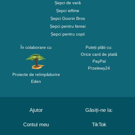
Șepci de vară
Șepci ieftine
Șepci Goorin Bros
Șepci pentru femei
Șepci pentru copii
În colaborare cu
Puteți plăti cu:
Orice card de plată
PayPal
Przelewy24
Proiecte de reîmpădurire
Eden
Ajutor
Găsiți-ne la:
Contul meu
TikTok