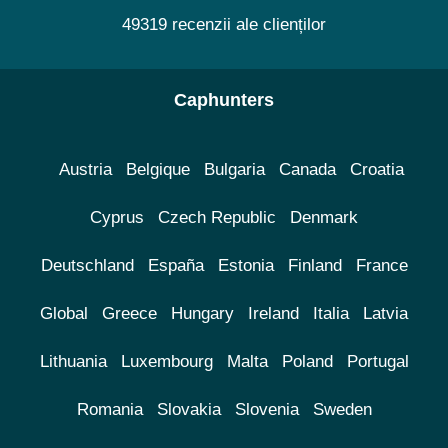
49319 recenzii ale clienților
Caphunters
Austria
Belgique
Bulgaria
Canada
Croatia
Cyprus
Czech Republic
Denmark
Deutschland
España
Estonia
Finland
France
Global
Greece
Hungary
Ireland
Italia
Latvia
Lithuania
Luxembourg
Malta
Poland
Portugal
Romania
Slovakia
Slovenia
Sweden