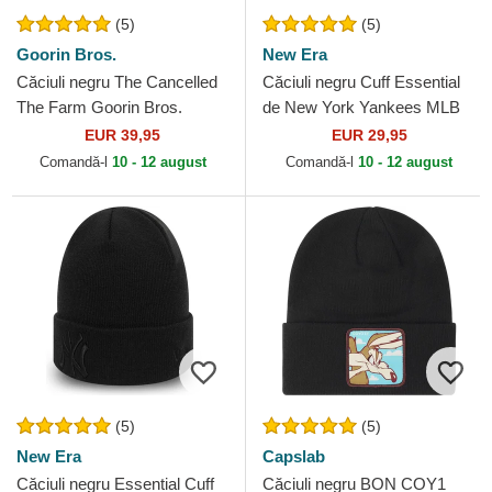
(5)
(5)
Goorin Bros.
New Era
Căciuli negru The Cancelled
Căciuli negru Cuff Essential
The Farm Goorin Bros.
de New York Yankees MLB
de New Era
EUR 39,95
EUR 29,95
Comandă-l
10 - 12 august
Comandă-l
10 - 12 august
(5)
(5)
New Era
Capslab
Căciuli negru Essential Cuff
Căciuli negru BON COY1