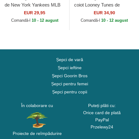
de New York Yankees MLB
coiot Looney Tunes de
de New Era
Capslab
EUR 29,95
EUR 34,90
Comandă-l
10 - 12 august
Comandă-l
10 - 12 august
Șepci de vară
Șepci ieftine
Șepci Goorin Bros
Șepci pentru femei
Șepci pentru copii
În colaborare cu
Puteți plăti cu:
Orice card de plată
PayPal
Przelewy24
Proiecte de reîmpădurire