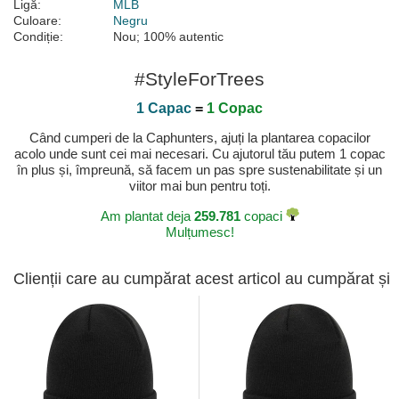
Ligă:
MLB
Culoare:
Negru
Condiție:
Nou; 100% autentic
#StyleForTrees
1 Capac
=
1 Copac
Când cumperi de la Caphunters, ajuți la plantarea copacilor
acolo unde sunt cei mai necesari. Cu ajutorul tău putem 1 copac
în plus și, împreună, să facem un pas spre sustenabilitate și un
viitor mai bun pentru toți.
Am plantat deja
259.781
copaci
Mulțumesc!
Clienții care au cumpărat acest articol au cumpărat și