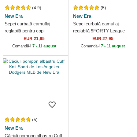
(4.9)
(5)
New Era
New Era
Șepci curbată camuflaj
Șepci curbată camuflaj
reglabilă pentru copii
reglabilă 9FORTY League
9FORTY League Essential
Essential de New York
EUR 21,95
EUR 27,95
de New York Yankees MLB
Yankees MLB de New Era
Comandă-l
7 - 11 august
Comandă-l
7 - 11 august
de...
(5)
New Era
Căciuli pompon albastru Cuff