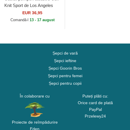
Knit Sport de Los Angeles
Dodgers MLB de New Era
EUR 36,95
Comandă-l
13 - 17 august
Șepci de vară
Șepci ieftine
Șepci Goorin Bros
Șepci pentru femei
Șepci pentru copii
În colaborare cu
Puteți plăti cu:
Orice card de plată
PayPal
Przelewy24
Proiecte de reîmpădurire
Eden