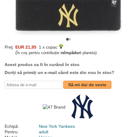
Preţ:
EUR 21,95
1 x copac
(În coș pentru contribuție
reîmpăduri
planeta)
Acest produs va fi în curând în stoc
Doriți să primiți un e-mail când este din nou în stoc?
Să-mi dai de veste
Echipă:
New York Yankees
Pentru:
adult