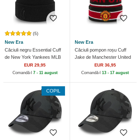
(5)
New Era
New Era
Căciuli negru Essential Cuff
Căciuli pompon roșu Cuff
de New York Yankees MLB
Jake de Manchester United
de New Era
Football Club Premier League
EUR 29,95
EUR 36,95
de New Era
Comandă-l
7 - 11 august
Comandă-l
13 - 17 august
COPIL