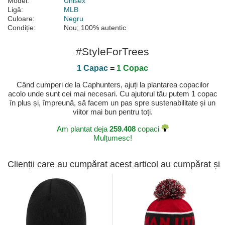
Model:
Unisex
Ligă:
MLB
Culoare:
Negru
Condiție:
Nou; 100% autentic
#StyleForTrees
1 Capac
=
1 Copac
Când cumperi de la Caphunters, ajuți la plantarea copacilor
acolo unde sunt cei mai necesari. Cu ajutorul tău putem 1 copac
în plus și, împreună, să facem un pas spre sustenabilitate și un
viitor mai bun pentru toți.
Am plantat deja
259.408
copaci
Mulțumesc!
Clienții care au cumpărat acest articol au cumpărat și