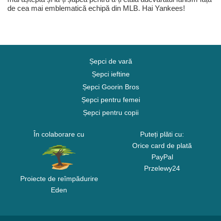
de cea mai emblematică echipă din MLB. Hai Yankees!
Șepci de vară
Șepci ieftine
Șepci Goorin Bros
Șepci pentru femei
Șepci pentru copii
În colaborare cu
Puteți plăti cu:
Orice card de plată
PayPal
Przelewy24
Proiecte de reîmpădurire
Eden