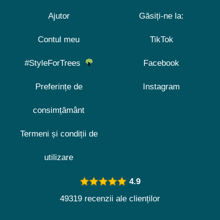
Ajutor
Găsiți-ne la:
Contul meu
TikTok
#StyleForTrees
Facebook
Preferințe de
Instagram
consimțământ
Termeni și condiții de
utilizare
4.9
49319 recenzii ale clienților