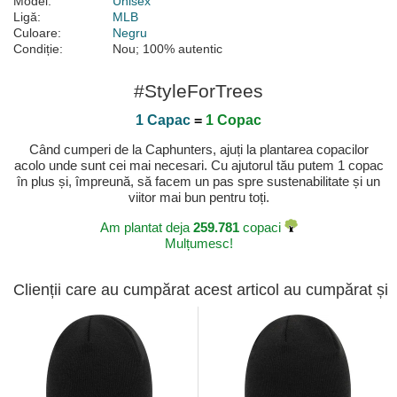
Model:
Unisex
Ligă:
MLB
Culoare:
Negru
Condiție:
Nou; 100% autentic
#StyleForTrees
1 Capac
=
1 Copac
Când cumperi de la Caphunters, ajuți la plantarea copacilor
acolo unde sunt cei mai necesari. Cu ajutorul tău putem 1 copac
în plus și, împreună, să facem un pas spre sustenabilitate și un
viitor mai bun pentru toți.
Am plantat deja
259.781
copaci
Mulțumesc!
Clienții care au cumpărat acest articol au cumpărat și