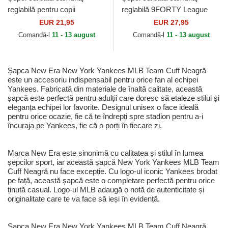
reglabilă pentru copii
reglabilă 9FORTY League
9FORTY League Essential
Essential de New York
EUR 21,95
EUR 27,95
de New York Yankees MLB
Yankees MLB de New Era
Comandă-l
11 - 13 august
Comandă-l
11 - 13 august
de...
Șapca New Era New York Yankees MLB Team Cuff Neagră
este un accesoriu indispensabil pentru orice fan al echipei
Yankees. Fabricată din materiale de înaltă calitate, această
șapcă este perfectă pentru adulții care doresc să etaleze stilul și
eleganța echipei lor favorite. Designul unisex o face ideală
pentru orice ocazie, fie că te îndrepți spre stadion pentru a-i
încuraja pe Yankees, fie că o porți în fiecare zi.
Marca New Era este sinonimă cu calitatea și stilul în lumea
șepcilor sport, iar această șapcă New York Yankees MLB Team
Cuff Neagră nu face excepție. Cu logo-ul iconic Yankees brodat
pe față, această șapcă este o completare perfectă pentru orice
ținută casual. Logo-ul MLB adaugă o notă de autenticitate și
originalitate care te va face să ieși în evidență.
Șapca New Era New York Yankees MLB Team Cuff Neagră