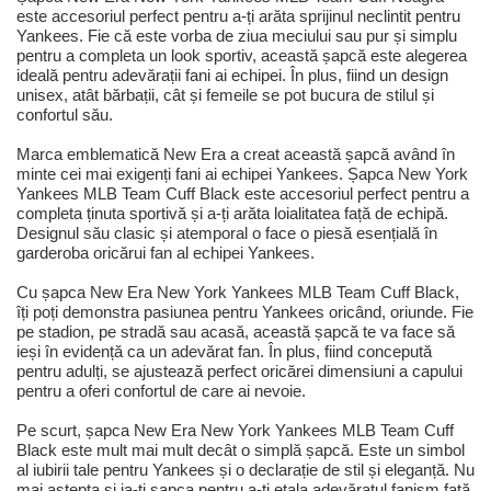
este accesoriul perfect pentru a-ți arăta sprijinul neclintit pentru
Yankees. Fie că este vorba de ziua meciului sau pur și simplu
pentru a completa un look sportiv, această șapcă este alegerea
ideală pentru adevărații fani ai echipei. În plus, fiind un design
unisex, atât bărbații, cât și femeile se pot bucura de stilul și
confortul său.
Marca emblematică New Era a creat această șapcă având în
minte cei mai exigenți fani ai echipei Yankees. Șapca New York
Yankees MLB Team Cuff Black este accesoriul perfect pentru a
completa ținuta sportivă și a-ți arăta loialitatea față de echipă.
Designul său clasic și atemporal o face o piesă esențială în
garderoba oricărui fan al echipei Yankees.
Cu șapca New Era New York Yankees MLB Team Cuff Black,
îți poți demonstra pasiunea pentru Yankees oricând, oriunde. Fie
pe stadion, pe stradă sau acasă, această șapcă te va face să
ieși în evidență ca un adevărat fan. În plus, fiind concepută
pentru adulți, se ajustează perfect oricărei dimensiuni a capului
pentru a oferi confortul de care ai nevoie.
Pe scurt, șapca New Era New York Yankees MLB Team Cuff
Black este mult mai mult decât o simplă șapcă. Este un simbol
al iubirii tale pentru Yankees și o declarație de stil și eleganță. Nu
mai aștepta și ia-ți șapca pentru a-ți etala adevăratul fanism față