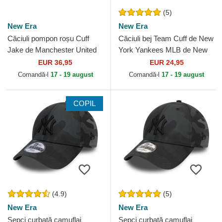
(5)
New Era
New Era
Căciuli pompon roșu Cuff
Căciuli bej Team Cuff de New
Jake de Manchester United
York Yankees MLB de New
Football Club Premier League
Era
EUR 36,95
EUR 24,95
de New Era
Comandă-l
17 - 19 august
Comandă-l
17 - 19 august
COPIL
(4.9)
(5)
New Era
New Era
Șepci curbată camuflaj
Șepci curbată camuflaj