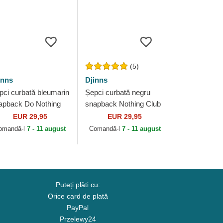
(5)
inns
Djinns
pci curbată bleumarin
Șepci curbată negru
apback Do Nothing
snapback Nothing Club
ub HFT DNC Sun de
de Djinns
EUR 29,95
EUR 29,95
inns
omandă-l
7 - 11 august
Comandă-l
7 - 11 august
Puteți plăti cu:
Orice card de plată
PayPal
Przelewy24