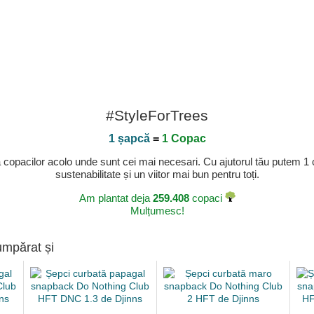
#StyleForTrees
1 șapcă
=
1 Copac
a copacilor acolo unde sunt cei mai necesari. Cu ajutorul tău putem 1
sustenabilitate și un viitor mai bun pentru toți.
Am plantat deja
259.408
copaci
Mulțumesc!
umpărat și