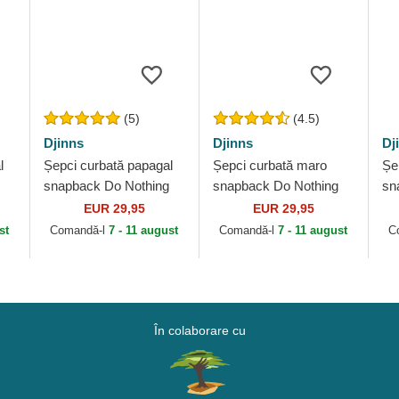
(5)
(4.5)
Djinns
Djinns
Dj
l
Șepci curbată papagal
Șepci curbată maro
Șe
snapback Do Nothing
snapback Do Nothing
sn
e
Club HFT DNC 1.3 de
Club 2 HFT de Djinns
Cl
EUR 29,95
EUR 29,95
Djinns
Dj
st
Comandă-l
7 - 11 august
Comandă-l
7 - 11 august
C
În colaborare cu