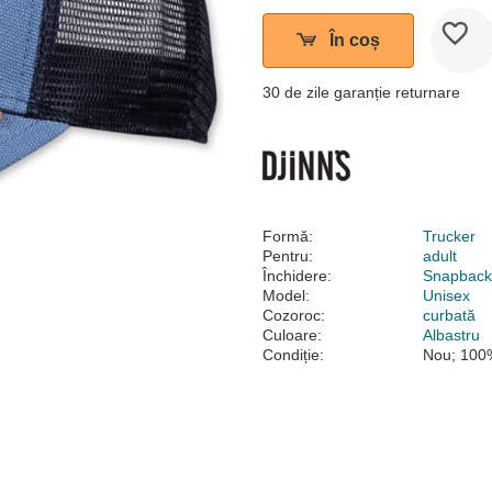
În coș
30 de zile garanție returnare
Formă:
Trucker
Pentru:
adult
Închidere:
Snapbac
Model:
Unisex
Cozoroc:
curbată
Culoare:
Albastru
Condiție:
Nou; 100%