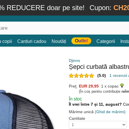
% REDUCERE doar pe site!
Cupon:
CH2
Outlet
 copii
Carduri cadou
Noutăți
Categorii
Ins
Djinns
Șepci curbată albast
(5.0)
1 recenzii a
Preţ:
EUR 29,95
1 x copac
(În coș pentru contribuție
reî
În stoc
Îl vrei între 7 și 11, august?
Co
Mărime unică
(Ghid de mărimi)
Cantitate