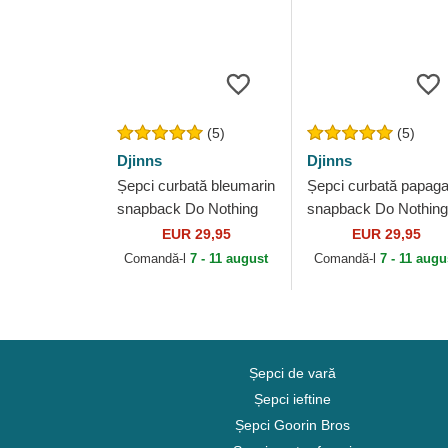
(5)
(5)
Djinns
Djinns
Șepci curbată bleumarin
Șepci curbată papaga
snapback Do Nothing
snapback Do Nothing
Club 2 HFT de Djinns
Club HFT DNC 1.2 d
EUR 29,95
EUR 29,95
Djinns
Comandă-l
7 - 11 august
Comandă-l
7 - 11 augu
Șepci de vară
Șepci ieftine
Șepci Goorin Bros