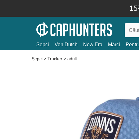
15
Șepci
Von Dutch
New Era
Mărci
Pentru
Șepci
>
Trucker
>
adult