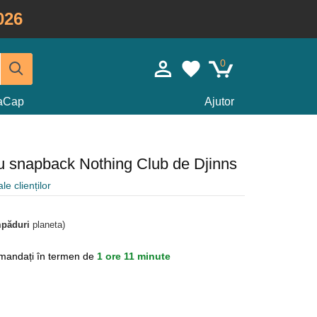
026
0
taCap
Ajutor
ru snapback Nothing Club de Djinns
le clienților
mpăduri
planeta)
mandați în termen de
1 ore 11 minute