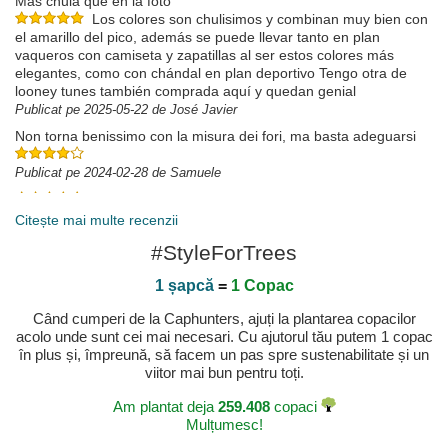
Más chula que en la foto
Los colores son chulisimos y combinan muy bien con
el amarillo del pico, además se puede llevar tanto en plan
vaqueros con camiseta y zapatillas al ser estos colores más
elegantes, como con chándal en plan deportivo Tengo otra de
looney tunes también comprada aquí y quedan genial
Publicat pe 2025-05-22 de José Javier
Non torna benissimo con la misura dei fori, ma basta adeguarsi
Publicat pe 2024-02-28 de Samuele
Siempre me sorprenden!!
Publicat pe 2024-01-09 de Katia
Citește mai multe recenzii
#StyleForTrees
1 șapcă
=
1 Copac
Când cumperi de la Caphunters, ajuți la plantarea copacilor
acolo unde sunt cei mai necesari. Cu ajutorul tău putem 1 copac
în plus și, împreună, să facem un pas spre sustenabilitate și un
viitor mai bun pentru toți.
Am plantat deja
259.408
copaci
Mulțumesc!