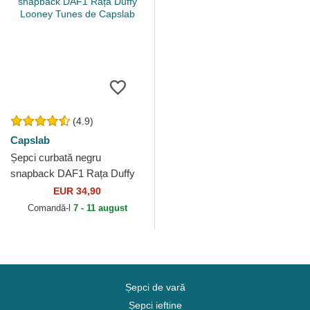
(4.9)
Capslab
Șepci curbată negru
snapback DAF1 Rața Duffy
Looney Tunes de Capslab
EUR 34,90
Comandă-l
7 - 11 august
Șepci de vară
Șepci ieftine