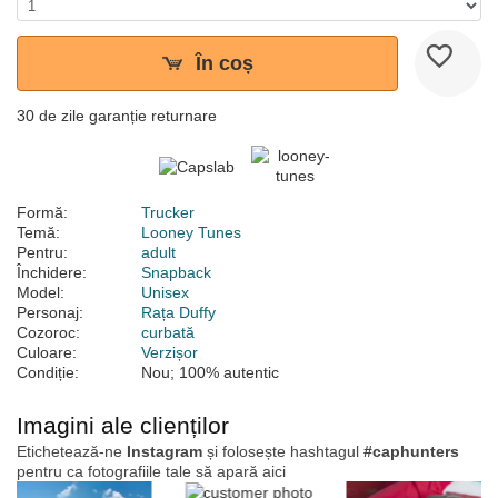
În coș
30 de zile garanție returnare
Formă:
Trucker
Temă:
Looney Tunes
Pentru:
adult
Închidere:
Snapback
Model:
Unisex
Personaj:
Rața Duffy
Cozoroc:
curbată
Culoare:
Verzișor
Condiție:
Nou; 100% autentic
Imagini ale clienților
Etichetează-ne
Instagram
și folosește hashtagul
#caphunters
pentru ca fotografiile tale să apară aici