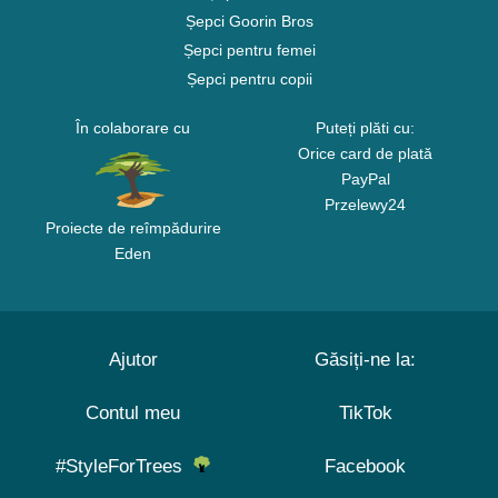
Șepci Goorin Bros
Șepci pentru femei
Șepci pentru copii
În colaborare cu
Puteți plăti cu:
Orice card de plată
PayPal
Przelewy24
Proiecte de reîmpădurire
Eden
Ajutor
Găsiți-ne la:
Contul meu
TikTok
#StyleForTrees
Facebook