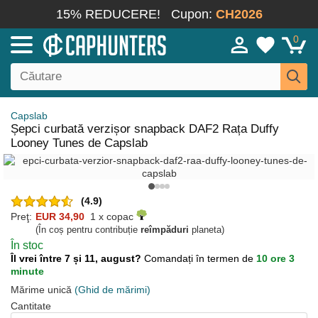
15% REDUCERE!
Cupon:
CH2026
0
Capslab
Șepci curbată verzișor snapback DAF2 Rața Duffy
Looney Tunes de Capslab
(4.9)
Preţ:
EUR 34,90
1 x copac
(În coș pentru contribuție
reîmpăduri
planeta)
În stoc
Îl vrei între 7 și 11, august?
Comandați în termen de
10 ore 3
minute
Mărime unică
(Ghid de mărimi)
Cantitate