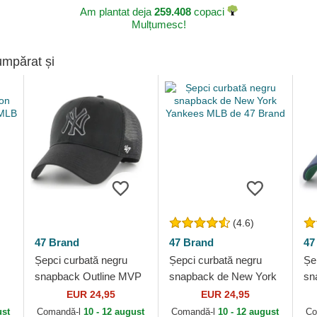
Am plantat deja
259.408
copaci
Mulțumesc!
umpărat și
(4.6)
47 Brand
47 Brand
47
Șepci curbată negru
Șepci curbată negru
Șe
snapback Outline MVP
snapback de New York
sn
k
Branson de New York
Yankees MLB de 47
Ya
EUR 24,95
EUR 24,95
Yankees MLB de 47
Brand
Br
ust
Comandă-l
10 - 12 august
Comandă-l
10 - 12 august
Co