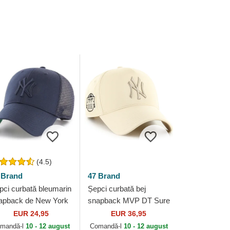
(4.5)
 Brand
47 Brand
pci curbată bleumarin
Șepci curbată bej
apback de New York
snapback MVP DT Sure
nkees MLB de 47
Shot Two Tone Cotton
EUR 24,95
EUR 36,95
and
de New York Yankees
mandă-l
10 - 12 august
Comandă-l
10 - 12 august