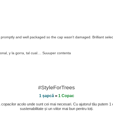
d promptly and well packaged so the cap wasn't damaged. Brilliant selecti
nal, y la gorra, tal cual.... Suuuper contenta
#StyleForTrees
1 șapcă
=
1 Copac
a copacilor acolo unde sunt cei mai necesari. Cu ajutorul tău putem 1
sustenabilitate și un viitor mai bun pentru toți.