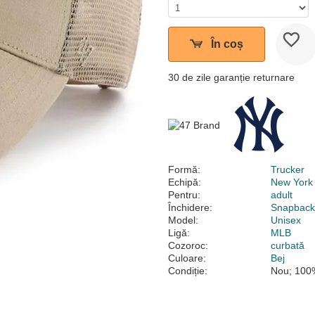
În coș
30 de zile garanție returnare
Formă:
Trucker
Echipă:
New York
Pentru:
adult
Închidere:
Snapbac
Model:
Unisex
Ligă:
MLB
Cozoroc:
curbată
Culoare:
Bej
Condiție:
Nou; 100%