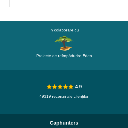
Brand
În colaborare cu
Proiecte de reîmpădurire Eden
4.9
49319 recenzii ale clienților
Caphunters