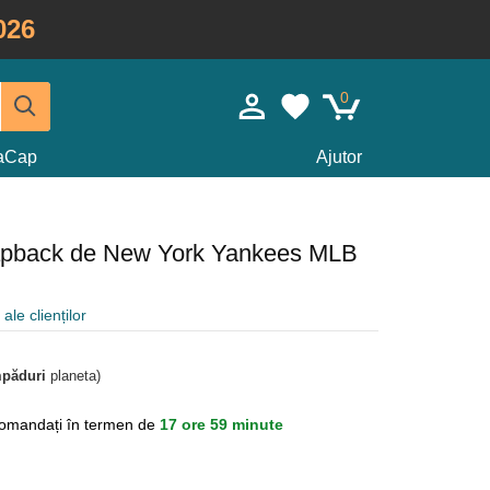
026
0
taCap
Ajutor
napback de New York Yankees MLB
ale clienților
mpăduri
planeta)
omandați în termen de
17 ore 59 minute