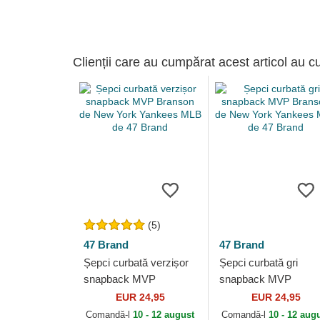
Clienții care au cumpărat acest articol au c
(5)
47 Brand
47 Brand
Șepci curbată verzișor
Șepci curbată gri
snapback MVP
snapback MVP
Branson de New York
Branson de New Yor
EUR 24,95
EUR 24,95
Yankees MLB de 47
Yankees MLB de 47
Comandă-l
10 - 12 august
Comandă-l
10 - 12 aug