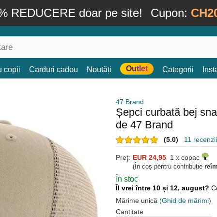
% REDUCERE doar pe site!
Cupon:
CH2
Outlet
 copii
Carduri cadou
Noutăți
Categorii
Ins
47 Brand
Șepci curbată bej s
de 47 Brand
(5.0)
11 recenzii 
Preţ:
EUR 24,95
1 x copac
(În coș pentru contribuție
reî
În stoc
Îl vrei între 10 și 12, august?
C
Mărime unică
(Ghid de mărimi)
Cantitate