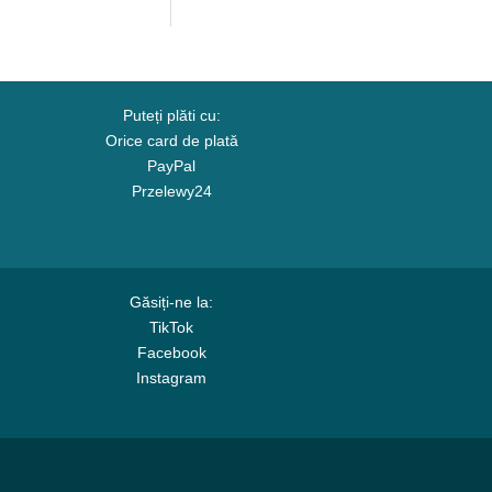
MLB de 47 Brand
Puteți plăti cu:
Orice card de plată
PayPal
Przelewy24
Găsiți-ne la:
TikTok
Facebook
Instagram