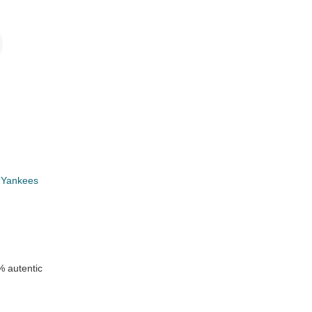
 Yankees
k
 autentic