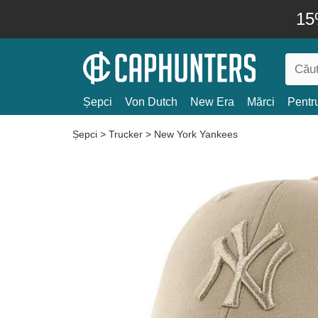
15
Șepci
Von Dutch
New Era
Mărci
Pentru
Șepci
>
Trucker
>
New York Yankees